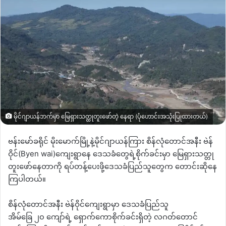
မိုင်ဂျာယန်ဘက်မှာ မြေရှားသတ္ထုတူးဖော်တဲ့ နေရာ (ပုံဟောင်းအသုံးပြုထားတယ်)
ဗန်းမော်ခရိုင်
မိုးမောက်မြို့နဲ့မိုင်ဂျာယန်ကြား
စိန်လုံတောင်အနီး
ဗဲန်
ဝိုင်
(Byen wai)
ကျေးရွာနေ
ဒေသခံတွေရဲ့စိုက်ခင်းမှာ
မြေရှားသတ္တု
တူးဖော်နေတာကို
ရပ်တန့်ပေးဖို့ဒေသခံပြည်သူတွေက
တောင်းဆိုနေ
ကြပါတယ်။
စိန်လုံတောင်အနီး
ဗဲန်ဝိုင်ကျေးရွာမှာ
ဒေသခံပြည်သူ
အိမ်ခြေ
၂၀
ကျော်ရဲ့
ရှောက်ကောစိုက်ခင်းရှိတဲ့
လဂတ်တောင်