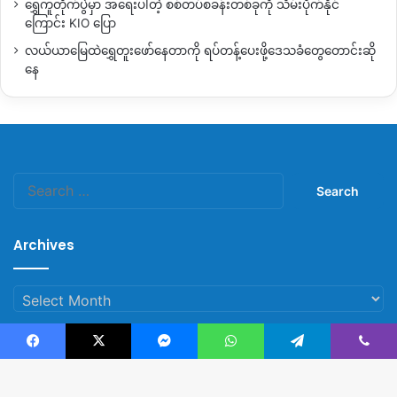
ရွှေကူတိုက်ပွဲမှာ အရေးပါတဲ့ စစ်တပ်စခန်းတစ်ခုကို သိမ်းပိုက်နိုင်
ကြောင်း KIO ပြော
လက်ရှိမှာတော့
ဇန်နဝါရီလ၂၉
ရက်နေ့က
တိုက်ခိုက်သိမ်းပိုက်ခဲ့
လယ်ယာမြေထဲရွှေတူးဖော်နေတာကို ရပ်တန့်ပေးဖို့ဒေသခံတွေတောင်းဆို
တဲ့
မံစီမြို့နဲ့
မန်ဝိန်းကြီးကြားက
ကိုင်းထိပ်ဒေသကို
KIO
က
မြေရှား
နေ
သတ္တုတူးဖော်ဖို့
ပြင်ဆင်နေကြောင်း
သတင်းတွေထွက်ပေါ်နေပါ
တယ်။
ဒါကြောင့်
ကိုင်းထိပ်ဒေသမှာ
မြေရှားသတ္တုတူးဖော်ဖို့
ပြင်ဆင်နေတဲ့
အပေါ်
ကန့်ကွက်ကြောင်း
ဗန်းမော်ဇုံနယ်
KBC
အသင်းတော်ဘက်
Search
က
ပြီးခဲ့တဲ့
ဖေဖော်ဝါရီ
၂၀
ရက်နေ့ကထုတ်ပြန်ထားတာဖြစ်ပါတယ်။
for:
By – ဂျာဘောက်ရာ
Archives
Archives
Copy URL
Facebook
X
Messenger
WhatsApp
Telegram
Viber
© Copyright 2023, All Rights Reserved |
Kachin News Group