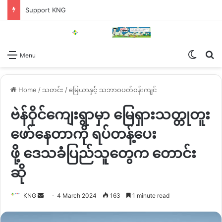
Support KNG
Switch
Se
Menu
Home
/
သတင်း
/
မြေယာနှင့် သဘာဝပတ်ဝန်းကျင်
ဗဲန်ဝိုင်ကျေးရွာမှာ မြေရှားသတ္တုတူး
ဖော်နေတာကို ရပ်တန့်ပေး
ဖို့ ဒေသခံပြည်သူတွေက တောင်း
ဆို
Send
KNG
4 March 2024
163
1 minute read
an
email