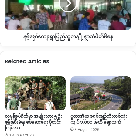
နဲ့
လုပ်ငန်းလုပ်ကိုင်ဖို့
သွားတဲ့အခါ
လက်တွေ့မြေပြင်မှာ
မီးလောင်
သူ
ပျက်စီး
တချို့
တော့
KIA
ဘက်က
ဝင်ခွင့်တားမြစ်လိုက်တာ
လက်ရှိချိန်ထိဖြစ်တယ်
ရွာ
လို့
ပြောပါတယ်။
ထဲ
ပိတ်
ရွာသားတွေကို
ခြံထဲဝင်ခွင့်တားမြစ်ပိတ်ပင်ပြီး
မြေရှားသတ္တုတူးဖော်
နမ့်မှော်ကျေးရွာ‌ပြည်သူတချို့ ရွာထဲပိတ်မိနေ
မိ
မှု
စတင်နေပြီဖြစ်တာကြောင့်
အသက်မွေးဝမ်းကျောင်းပြုရာ
နေ
နေရာ
ဆုံးရှုံးထိခိုက်နေတဲ့
ဗဲန်ဝိုင်ရွာသားတွေ
စိတ်ပူပန်သောက
ရောက်နေတယ်လို့
ပြောပါတယ်။
Related Articles
“
တချို့က
စိုက်ပျိုးမြေတစ်ဝိုက်
ထိသွားတယ်။
တချို့
ကတော့
ရှောက်ကောတွေစိုက်ထားတဲ့
စိုက်ခင်းကြီးတစ်ခု
လုံး
ထိခိုက်ဆုံးရှုံးနေတာရှိတယ်။
တချို့ကိုကျ
တော့
အရေအတွက်
ရေထားပြီး
လျော်ကြေးပေးမယ်ဆိုပြီး
စကားနဲ့
ပြောထားတယ်။
တချို့ကတော့
ခက်ခဲတာကြောင့်
လျော်ကြေးပေး
ရင်တော့
လျော်ကြေးငွေယူမယ်ဆိုပြီး
တွေဝေနေတာ
တစ်ယောက်
လမုန်ဇွပ်ဂိတ်မှာ အမျိုးသား ၅ ဦး
ပူတာအိုမှာ ခရမ်းချဉ်သီးတစ်လုံး
တစ်လေရှိပေမဲ့
ဒီလိုကျနော်တို့
စိုက်ခင်းမှာ
တူးဖော်တာကို
ဖမ်းဆီးခံရ၊ စစ်ဆေးရေး ပိုတင်း
ကျပ် ၁,၀၀၀ အထိ ဈေးတက်
တော့
လုံး၀
လက်မခံဘူးဆိုတဲ့သူတွေ
အိမ်ခြေ
၁၀
အိမ်အထက်ရှိ
ကြပ်လာ
3 August 2026
တယ်။
အခုက
မြေရှားသတ္တုတူးဖော်တာကို
ကန့်ကွက်တာဟာ
မြေ
3 August 2026