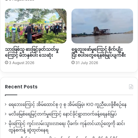
ရှားသတ္တုတူးဖော်မှုကို
လောဘစိတ်နဲ့
နည်းစနစ်ကျကျ
တူးဖော်မှု
မဟုတ်တာကြောင့်
ကန့်ကွက်နေတာဖြစ်တယ်
”
ဟု
ဒေသခံဘာသာ
ရေးခေါင်းဆောင်တစ်ဦးက
ဆက်ပြောပါတယ်။
ဒီကိစ္စနဲ့ပတ်သက်ပြီး
သက်ဆိုင်ရာ
KIO,KIA
ဘက်ကို
KNG
သတင်း
ဌာနေကနေ
ဆက်သွယ်နေပေမယ့်
ဆက်သွယ်လို့မရသေးပါဘူး။
သားဖြစ်သူ ဓားဖြင့်ခုတ်သတ်မှု
ရွှေတူးဖော်မှုကြောင့် စိုက်ပျိုး
ကြောင့် မိဘနှစ်ပါး သေဆုံး
ပြီး စပါးတွေရေနစ်မြုပ်ပျက်စီး
ကချင်လွတ်လပ်ရေးအဖွဲ့
KIO
ဟာ
ပြီးခဲ့တဲ့
၂၀၂၃
ခုနှစ်
နှစ်ဆန်းပိုင်း
3 August 2026
31 July 2026
ကစပြီး
အဲဒီနေရာတစ်ကြော
မြေရှားသတ္တုတူးဖော်ဖို့
စတင်လာတာ
ဖြစ်တယ်လို့
သိရပါတယ်။
အဲဒါကြောင့်
ဒေသခံပြည်သူတွေ
နဲ့
သက်ဆိုင်ရာအသင်းတော်
ဘာသာရေးအဖွဲ့အစည်းတွေ
Recent Posts
က
ဦးဆောင်ပြီး
မြေရှားသတ္တုတူးဖော်မှုစီမံကိန်းကို
ကန့်ကွက်နေ
တာလည်းဖြစ်ပါတယ်။
ရေဘေးကြောင့် အိမ်ထောင်စု ၇ စု အိမ်ခြေမဲ့၊ KIO ကူညီပေးဖို့စီစဉ်နေ
ပြီးခဲ့တဲ့
၂၀၂၃
နှစ်
ဖေဖော်ဝါရီလက
အင်ပါဘာဒေသ
ဒိန်ဆင်းပါ
မလိခမြစ်ရေမြင့်တက်မှုကြောင့် နောင်ခိုင်ရွာတဝက်ခန့်ရေနစ်မြှပ်
မှာ
KIO
က
မြေရှားသတ္တုတူးဖော်ဖို့
ပြင်ဆင်လာတာကို
ဒေသခံပြည်
မိုးကြောင့် ကွင်းလမ်းသွားလာရေး ပိုခက်၊ ကုန်တင်ယာဉ်တွေကို ဆင်၊
သူတွေ
အပြင်းအထန်
ကန့်ကွက်ခဲ့တာကြောင့်
KIO
ဘက်
ထွန်စက်နဲ့ ဆွဲထုတ်နေရ
က
တရားဝင်
လုပ်ငန်းပိတ်သိမ်းလိုက်တာဖြစ်ပါတယ်။