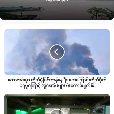
စိတ်နဲ့နေနေကြရတယ်လို့
ပြောပါတယ်။
စိန်လုံကျေးရွာနဲ့
မိုင်ဂျာယန်ကြားက
ဗဲန်ဝိုင်ဒေသခံတွေရဲ့
ရှောက်
ကောစိုက်ခင်းနေရာမှာ
မြေရှားသတ္တုစမ်းသပ်တူးဖော်လာတာနဲ့
ပတ်သက်ပြီး
ပြီးခဲ့တဲ့
၂၀၂၃
ခုနှစ်
ဒီဇင်ဘာလ
၂၆
ရက်နေ့
ကော
က
ဒေသခံပြည်သူ
၆၀
ခန့်က
KIO
အရှေ့တိုင်းဗဟိုဌာနချုပ်
မိုင်ဂျာ
လင်း
ယန်မြို့ဆီကို
သွားရောက်ပြီး
သက်ဆိုင်ရာ
KIO
လူကြီးတွေနဲ့
တွေ့ဆုံ
မှာ
ခဲ့တယ်လို့
ဆိုပါတယ်။
တိုက်ပွဲ
ပြင်းထန်
နေ
အဲ့ဒီလို
တွေ့ဆုံခဲ့စဉ်
သက်ဆိုင်ရာ
KIO
အရာရှိတွေဘက်က
ဒေသခံ
ပြီး
ပြည်သူတွေရဲ့အသံကို
နားထောင်တဲ့အနေနဲ့
ဒေသခံတွေကန့်ကွက်
လေကြောင်း
တဲ့နေရာမှာ
မြေရှားသတ္တုမတူးဖော်ဖို့
သဘောတူတယ်ဆိုပြီး
ပြောဆို
တိုက်ခိုက်
လိုက်တယ်လို့
ဒေသခံတွေဘက်က
ပြောပါတယ်။
ကောလင်းမှာ တိုက်ပွဲပြင်းထန်နေပြီး လေကြောင်းတိုက်ခိုက်
ခံ
ရ
ခံရမှုကြောင့် လူနေအိမ်များ မီးလောင်ပျက်စီး
မှု
ဒါကြောင့်
ရွာသားတွေလည်း
ဝမ်းသာပီတိတွေနဲ့
ကျေးဇူးတင်ချီးမွမ်း
ကြောင့်
န
ဆုတောင်းပွဲအစီအစဉ်ကို
ပြီးခဲ့တဲ့
ဇန်နဝါရီလဆန်းပိုင်းက
ပြုလုပ်ခဲ့
လူ
မ့်
ပါတယ်။
ဒါပေမယ့်
အဲဒီလို
ဆုတောင်းပွဲအပြီး
၂
ရက်အကြာမှာ
နေအိမ်
မှော်
ပဲ
ဒေသခံတွေကမိမိတို့ရဲ့
ရှောက်ကောခြံတွေကို
သွားရောက်ခြံခတ်ဖို့
များ
ကျေးရွာ‌ပြည်