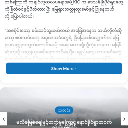
တစ်ကြောကို
ကချင်လွတ်လပ်ရေးအဖွဲ့
KIO
က
ဒေသခံခြံပိုင်ရှင်တွေ
ကိုခြံထဲဝင်ခွင့်ပိတ်ထားပြီး
မြေရှားသတ္တုတူးဖော်ခွင့်ပြုနေတယ်
လို့
ပြောပါတယ်။
“
အစပိုင်းတော့
စမ်းသပ်တူးဖော်တယ်
အခြေအနေက
ဘယ်လိုလဲဆို
တော့
စမ်းသပ်တော့
အခုဒေသခံတွေရဲ့
ခြံမြေတစ်လျှောက်က
မြေ
ရှားသတ္တုအထွက်ကောင်းမယ့်
အနေအထားရှိလို့တဲ့။
အခုက
အမြန်
ဆုံးတူးဖို့
သတ္တုတူးဖော်ရေးစတင်နေပြီ။
ပစ္စည်းတွေ၊
ကားအစီးတွေ
နဲ့
ဆက်တိုက်တင်ပို့နေတယ်။
ဒေသခံတွေ
သဘောမတူတဲ့ကြား
က
နားမထောင်ဘဲ
တူးဖော်နေတယ်။
အခုထိ
ရွာသားတွေကို
ခြံထဲ
Show More
ကို
သွားခွင့်မပေးဘူး
ပိတ်ပင်ထားတယ်
”
လို့
ဒေသခံ
ကက်သလစ်
ဘာသာရေးခေါင်းဆောင်တစ်ဦးက
ပြောပါတယ်။
ဗဲန်ဝိုင်ဒေသခံတွေဟာ
ဒီရှောက်ကောစိုက်ခင်းစိုက်ပျိုး
ပြီး
အသက်မွေးဝမ်းကျောင်းပြုနေကြတာဖြစ်တယ်လို့သိရပြီး
ခု
လို
KIA
တပ်ဖွဲ့ဝင်တွေက
မြေရှားတူးဖော်တာနဲ့ပတ်သက်ပြီး
ဒေသခံ
သတင်း
အခင်းပိုင်ရှင်တွေကို
အသက်အန္တရာယ်ထိခိုက်စေတာမျိုးတွေအထိ
မလိခမြစ်ရေမြင့်တက်မှုကြောင့် နောင်ခိုင်ရွာတဝက်
ခြိမ်းခြောက်ထားတွေရှိနေတာကြောင့်
ခြံထဲသွားလို့မရတာဘဲ
စိုးရိမ်
ခန့်ရေနစ်မြှပ်