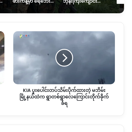
ဖားကန့်မှာ ရေဘေးထပ်ကြုံရတဲ့အခြေအနေဘယ်ရှိရှိနေသလဲ။
ဘုန်းကြီးကျောင်းပေါက်ကွဲမှုဖြစ် အရပ်သားတစ်ဦးသေ၊သံဃာတစ်ပါးပျံလွန်တော်မူ
မြစ်ကြီးနားမှာ ကျောင်းသားအချင်းချင်း ဓားထိုးမှုဖြစ်
KIA
ပူးပေါင်း
တပ်
သိမ်းပိုက်
ထား
တဲ့
မ
ဘိ
မ်း
KIA ပူးပေါင်းတပ်သိမ်းပိုက်ထားတဲ့ မဘိမ်း
မြို့နယ်
ထဲက
မြို့နယ်ထဲက ရွာတစ်ရွာလေကြောင်းတိုက်ခိုက်
ရွာ
ခံရ
တစ်
ရွာ
လေကြောင်း
တိုက်ခိုက်