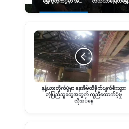
ရွှေကူတိုက်ပွဲမှာ အရေးပါတဲ့ စစ်တပ်စခန်းတစ်ခုကို သိမ်းပိုက်နိုင်ကြောင်း KIO ပြော
လယ်ယာမြေထဲရွှေတူးဖော်နေတာကို ရပ်တန့်ပေးဖို့ဒေသခံတွေတောင်းဆိုနေ
နန့်
ယား
တိုက်ပွဲ
မှာ နေအိမ်
ထိခိုက်
ပျက်စီး
သွား
တဲ့
ပြည်
နန့်ယားတိုက်ပွဲမှာ နေအိမ်ထိခိုက်ပျက်စီးသွား
သူ
တွေ
တဲ့ပြည်သူတွေအတွက် ကူညီထောက်ပံ့မှု
အတွက် ကူညီ
လိုအပ်နေ
ထောက်ပံ့
မှု
လိုအပ်
နေ