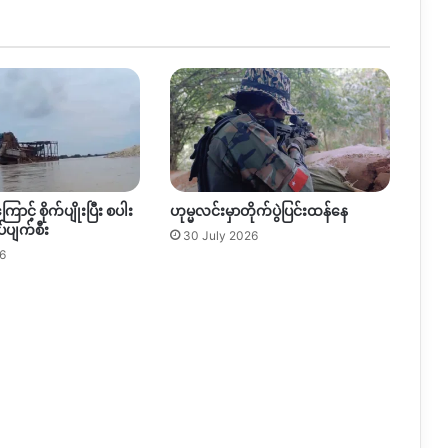
ခံရ
ြောင့် စိုက်ပျိုးပြီး စပါး
ဟုမ္မလင်းမှာတိုက်ပွဲပြင်းထန်နေ
်ပျက်စီး
30 July 2026
6