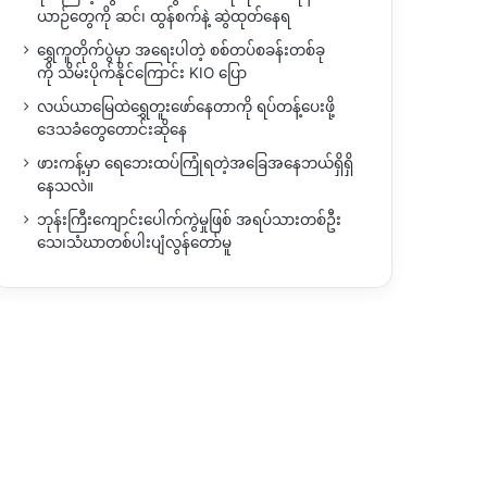
ယာဉ်တွေကို ဆင်၊ ထွန်စက်နဲ့ ဆွဲထုတ်နေရ
ရွှေကူတိုက်ပွဲမှာ အရေးပါတဲ့ စစ်တပ်စခန်းတစ်ခု
ကို သိမ်းပိုက်နိုင်ကြောင်း KIO ပြော
လယ်ယာမြေထဲရွှေတူးဖော်နေတာကို ရပ်တန့်ပေးဖို့
ဒေသခံတွေတောင်းဆိုနေ
ဖားကန့်မှာ ရေဘေးထပ်ကြုံရတဲ့အခြေအနေဘယ်ရှိရှိ
နေသလဲ။
ဘုန်းကြီးကျောင်းပေါက်ကွဲမှုဖြစ် အရပ်သားတစ်ဦး
သေ၊သံဃာတစ်ပါးပျံလွန်တော်မူ