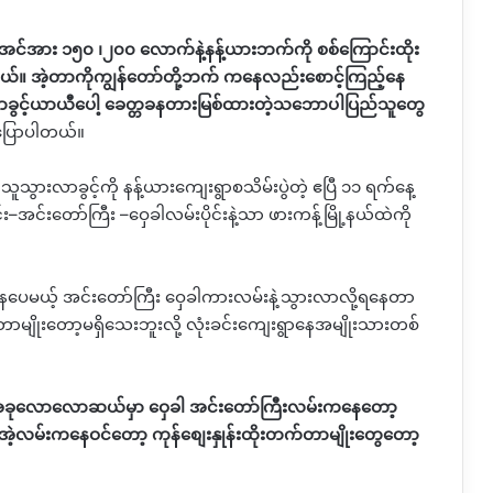
အား ၁၅၀ ၊၂၀၀ လောက်နဲ့နန့်ယားဘက်ကို စစ်ကြောင်းထိုး
။ အဲ့တာကိုကျွန်တော်တို့ဘက် ကနေလည်းစောင့်ကြည့်နေ
ာခွင့်ယာယီပေါ့ ခေတ္တခနတားမြစ်ထားတဲ့သဘောပါပြည်သူတွေ
ပြောပါတယ်။
ူသွားလာခွင့်ကို နန့်ယားကျေးရွာစသိမ်းပွဲတဲ့ ဧပြီ ၁၁ ရက်နေ့
်း
–
အင်းတော်ကြီး
–
ဝှေခါလမ်းပိုင်းနဲ့သာ ဖားကန့်မြို့နယ်ထဲကို
နေပေမယ့် အင်းတော်ကြီး ဝှေခါကားလမ်းနဲ့သွားလာလို့ရနေတာ
ေတာမျိုးတော့မရှိသေးဘူးလို့ လုံးခင်းကျေးရွာနေအမျိုးသားတစ်
ျ အခုလောလောဆယ်မှာ ဝှေခါ အင်းတော်ကြီးလမ်းကနေတော့
ဲ့လမ်းကနေဝင်တော့ ကုန်စျေးနှုန်းထိုးတက်တာမျိုးတွေတော့