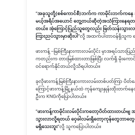
“
အခုသူတို့
(
စစ်ကောင်စီ
)
ဘက်က ကာမိုင်းဘက်ကနေ အင်
မယ့်အရိပ်အယောင် တွေ့တယ်ဆိုတဲ့အသံကြားနေရတယ်
တယ်။ အဲ့ကြောင့်ပြည်သူတွေလည်း ဖြတ်သန်းသွားလ
ကြားညပ်သွားမှာဆိုးပါ
”
လို့ အထက်ပါတာဝန်ရှိသူက 
ဖားကန့်
–
မြစ်ကြီးနားကားလမ်းပိုင်း မှာအရပ်သားပြည်သ
ကတည်းက တားမြစ်ထားတာဖြစ်ပြီး လက်ရှိ မိုးကောင
ဝင်ရောက်နိုင်တယ်လို့သိရပါတယ်။
ခုလိုဖားကန့်မြစ်ကြီးနားကားလမ်းတစ်ပတ်ကြာ ပိတ်
ကြောင့်ဖားကန့်မြို့နယ်ထဲ ကုန်ကျေးနှုန်းထိုးတက်န
ဦးက
KNG
ကိုပြောပါတယ်။
“
ဖားကန့်ကာမိုင်းလမ်းပိုင်းကတော့ပိတ်ထားတယ်ဗ
သွားလာလို့ရတယ် ဝှေခါလမ်းရှိတော့ကုန်တွေဘာတွေအ
မရှိသေးဘူး
”
လို့ သူကပြောပါတယ်။