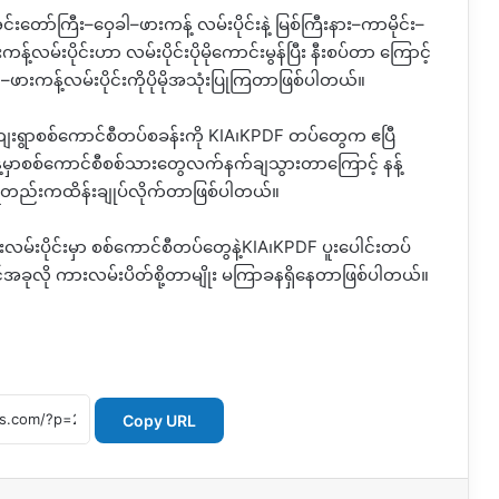
 အင်းတော်ကြီး
–
ဝှေခါ
–
ဖားကန့် လမ်းပိုင်းနဲ့ မြစ်ကြီးနား
–
ကာမိုင်း
–
ကန့်လမ်းပိုင်းဟာ လမ်းပိုင်းပိုမိုကောင်းမွန်ပြီး နီးစပ်တာ ကြောင့်
–
ဖားကန့်လမ်းပိုင်းကိုပိုမိုအသုံးပြုကြတာဖြစ်ပါတယ်။
ကျေးရွာစစ်ကောင်စီတပ်စခန်းကို
KIA
၊
KPDF
တပ်တွေက ဧပြီ
်နေ့မှာစစ်ကောင်စီစစ်သားတွေလက်နက်ချသွားတာကြောင့် နန့်
ရတည်းကထိန်းချုပ်လိုက်တာဖြစ်ပါတယ်။
းလမ်းပိုင်းမှာ စစ်ကောင်စီတပ်တွေနဲ့
KIA
၊
KPDF
ပူးပေါင်းတပ်
့်အခုလို ကားလမ်းပိတ်စို့တာမျိုး မကြာခနရှိနေတာဖြစ်ပါတယ်။
Copy URL