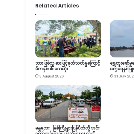
Related Articles
သားဖြစ်သူ ဓားဖြင့်ခုတ်သတ်မှုကြောင့်
ရွှေတူးဖော်မှုက
မိဘနှစ်ပါး သေဆုံး
တွေရေနစ်မြုပ
3 August 2026
31 July 202
မန္တလေး–မြစ်ကြီးနားပြန်ပိတ်လို့ အင်း
တော်ကွင်းလမ်း ပြန်သုံးနေရ၊ လချီ