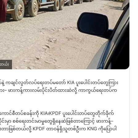
ပါတယ်)
တပ်နဲ့ ကချင်လွတ်လပ်ရေးတပ်မတော်
KIA
ပူးပေါင်းတပ်တွေကြား
ား
–
ဖားကန့်ကားလမ်းပိုင်းပိတ်ထားဆဲလို့ ကာကွယ်ရေးတပ်က
စ်ကောင်စီတပ်စခန်းကို
KIA
၊
KPDF
ပူးပေါင်းတပ်တွေတိုက်ခိုက်
ိုင်းမှာ စစ်ရေးတင်းမာမှုတွေရှိနေဆဲဖြစ်တာကြောင့် ဖားကန့်
–
ားတာဖြစ်တယ်လို့
KPDF
တာဝန်ရှိသူတစ်ဦးက
KNG
ကိုပြောပါ