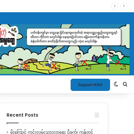
Switch
Se
Support KNG
Recent Posts
မိုးကြောင့် ကွင်းလမ်းသွားလာရေး ပိုခက်၊ ကုန်တင်