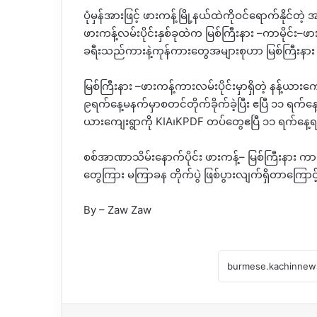
ပုံမှန်အားဖြင့် ဖားကန့်မြို့နယ်ထဲကိုဝင်ရောက်နိုင်တဲ့
ဖားကန့်လမ်းပိုင်းနှစ်ခုထဲက မြစ်ကြီးနား
–
ကာမိုင်း
–
ဖား
ခရီးသည်ကားနဲ့ကုန်ကားတွေအများစုဟာ မြစ်ကြီးနား
မြစ်ကြီးနား
–
ဖားကန့်ကားလမ်းပိုင်းမှာရှိတဲ့ နန့်ယား
၉ရက်နေ့မနက်မှာစတင်တိုက်ခိုက်ခဲ့ပြီး ဧပြီ ၁၁ ရက
ယားကျေးရွာကို
KIA
၊
KPDF
တပ်တွေဧပြီ ၁၁ ရက်နေ့
စစ်အာဏာသိမ်းနောက်ပိုင်း ဖားကန့်
–
မြစ်ကြီးနား ကာ
တွေကြား မကြာခန တိုက်ပွဲ ဖြစ်ပွားလျက်ရှိတာကြောင
By – Zaw Zaw