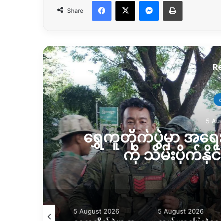
Facebook
X
Messenger
Print
Share
R
မြေယာနှင
5 
လယ်ယာမြေထဲရွှေတူးဖေ
ဒေသခံတွ
August 2026
5 August 2026
5 August 2026