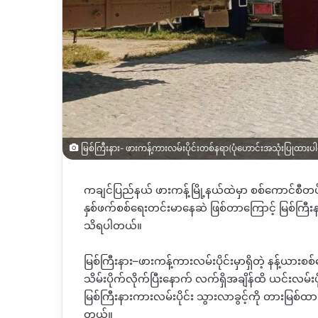
မြစ်ကြီးနား- ဖားကန့်ကားလမ်းပိုင်းတစ်နရာ(ပုံဟောင်းအသုံးပြုထား
ကချင်ပြည်နယ် ဖားကန့်မြို့နယ်ထဲမှာ စစ်ကောင်စီ
နှစ်ဖက်စစ်ရေးတင်းမာနေဆဲ ဖြစ်တာကြောင့် မြစ်ကြီးန
သိရပါတယ်။
မြစ်ကြီးနား
–
ဖားကန့်ကားလမ်းပိုင်းမှာရှိတဲ့ နန့်ယားစ
သိမ်းပိုက်လိုက်ပြီးနောက် လက်ရှိအချိန်ထိ ယင်းလမ်းပ
မြစ်ကြီးနားကားလမ်းပိုင်း သွားလာခွင့်ကို တားမြစ်ထ
တယ်။