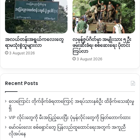
အလယ်တန်းအရွယ်ကလေးတွေ
လမုန်ဇွပ်ဂိတ်မှာ အမျိုးသား ၅ ဦး
ရာမသုံးစွဲသူများလာ
ဖမ်းဆီးခံရ၊ စစ်ဆေးရေး ပိုတင်း
ကြပ်လာ
3 August 2026
3 August 2026
Recent Posts
လေကြောင်း တိုက်ခိုက်ခံရတာကြောင့် အရပ်သားနှစ်ဦး ထိခိုက်၊သေဆုံးမှု
ရှိ
VIP လိုင်းတွေကို မီးအပြည့်ပေးပြီး ပုံမှန်လိုင်းတွေကို ဖြတ်တောက်ထား
မော်ဝမ်းလေး စစ်ရှောင်တွေ ပြန်လည်ထူထောင်ရေးအတွက် အကူညီ
လိုအပ်နေ