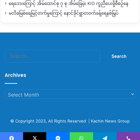
ရေဘေးကြောင့် အိမ်ထောင်စု ၇ စု အိမ်ခြေမဲ့၊ KIO ကူညီပေးဖို့စီစဉ်နေ
မလိခမြစ်ရေမြင့်တက်မှုကြောင့် နောင်ခိုင်ရွာတဝက်ခန့်ရေနစ်မြှပ်
Search
for:
Archives
Archives
© Copyright 2023, All Rights Reserved |
Kachin News Group