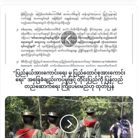
နောက်ထပ်ဒေသခံ အမျိုးသမီးတစ်ဦးက
မီးလောင်မှုဖြစ်ပွားခဲ့တာနဲ့
“ပြည်နယ်
ပတ်သက်လို့
“
ဈေးရဲ့
၃
ပုံ
၂
ပုံလောက်တော့
လောင်သွားတယ်ထင်
အားကောင်း
တယ်။
ပေါ့ဆမီးကြောင့်လို့သိရတယ်။
ဈေးရဲ့တောင်
ရေး
ဘက်
အထည်
ဆိုင်ကစလောင်တာ။
”
လို့
ဆိုပါတယ်။
မှ
ပြည်ထောင်စု
အားကောင်း
မီးငြိမ်းသတ်ရာမှာတော့
ဒေသခံတစ်ချို့နဲ့
ကာကွယ်ရေးတပ်
ရေး” အခြေခံ
တွေ
ပူးပေါင်းငြိမ်းသတ်ခဲ့တာလို့
ဒေသခံတွေကပြောပါတယ်။
ချည်း
ကပ်
နဘားရွာဟာ
လက်ရှိတိုက်ပွဲဖြစ်ပွားနေတဲ့
အင်းတော်မြို့ပေါ်နဲ့
၃
မိုင်
“ပြည်နယ်အားကောင်းရေး မှ ပြည်ထောင်စုအားကောင်း
မှု
ခန့်အကွာမှာတည်ရှိပြီး
အိမ်ခြေ
၈၀၀
ကျော်၊
လူဦးရေ
၃၀၀၀
ကျော်
ဖြင့်
ရေး” အခြေခံချည်းကပ်မှုဖြင့် တိုင်းပြည်ကို ပြန်လည်
တိုင်းပြည်
တည်ဆောက်ရေး ကြိုးပမ်းမည်ဟု ထုတ်ပြန်
နေထိုင်ခဲ့တဲ့
ကျေးရွာတစ်ခုဖြစ်တယ်လို့
သိရပါတယ်။
ကို
ပြန်လည်
KIA သိမ်းပိုက်
အင်းတော်မြို့သိမ်းတိုက်ပွဲကို
၂၀၂၄
ဩဂုတ်လ
၁၆
ရက်နေ့က
တည်ဆောက်
ထား
နေ
စတင်နေခဲ့တာဖြစ်ပြီး
ရပ်လိုက်နားလိုက်
ဖြစ်နေရာကနေ
ရေး
တဲ့ မြစ်ဆုံ
ဒီရက်ပိုင်းအတွင်း
ပြန်လည်ရပ်နားထားတယ်လို့သိရပါတယ်။
ကြိုးပမ်း
အထက်
မည်
တီ
ဟု
ယ
အင်းတော်မြို့နယ်ဟာ
ကချင်ပြည်နယ်နယ်စပ်မှာ
ရှိပြီး
မန္တလေး
–
မြစ်
ထုတ်
န်