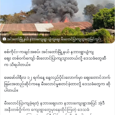
အင်းတော်မြို့နယ် နဘားကျေးရွာ ပျံကျဈေး မီးလောင်ပြာကျသွားတဲ့မြင်ကွင်း
စစ်ကိုင်း
–
ကချင်အစပ်၊
အင်းတော်မြို့နယ်
နဘားရွာပျံကျ
ဈေး
တစ်ဝက်ကျော် မီးလောင်ပြာကျသွားတယ်လို့
ဒေသခံတွေဆီ
က
သိရပါတယ်။
ဖေဖော်ဝါရီလ
၁၂
ရက်နေ့
နေ့လည်ပိုင်းလောက်မှာ
ဈေးတောင်ဘက်
ခြမ်းအထည်ဆိုင်ကနေ
မီးလောင်မှုစတင်ခဲ့တာလို့
ဒေသခံတွေက ဆို
ပါတယ်။
မီးလောင်ပြာကျခဲ့ရတဲ့
နဘားဈေးဟာ
နဘားကျေးရွာအပြင်
အဲ့ဒီ
အနီးတစ်ဝှိုက်က ကျေးရွာတွေမှာနေထိုင်ကြတဲ့
ဒေသခံ