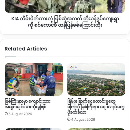
ကြီးနား
ပြည်ထောင်စုလမ်းမပေါ်မှာ
တည်ရှိပါတယ်။
ပြန်
ဇွ
ပ်
ပြီးခဲ့တဲ့
၂၀၂၄
ဩဂုတ်လကတည်းကပြင်းထန်လာခဲ့တဲ့အင်းတော်
KIA သိမ်းပိုက်ထားတဲ့ မြစ်ဆုံအထက် တီယန်ဇွပ်ကျေးရွာ
ကျေးရွာ
မြို့သိမ်း
တိုက်ပွဲကြောင့်
မြစ်ကြီးနား
–
မန္တလေး
ကားလမ်း
ကို စစ်
ကို စစ်ကောင်စီ တန်ပြန်စစ်ကြောင်းထိုး
ကောင်စီ
ကို
ကာကွယ်ရေးတပ်တွေဘက်က
သွားလာခွင့်ပိတ်ထားတဲ့ပြီး
ကား
တန်ပြန်
သမားတွေဟာ
တောလမ်းကို
အသုံးပြုပြီး
သွားလာနေကြရပါတယ်။
စစ်ကြောင်း
Related Articles
ထိုး
အင်းတော်မြို့သိမ်းတိုက်ပွဲကို
ကချင်လွတ်လပ်ရေးတပ်မတော်
KIA
၊
အမျိုးသားညီညွှတ်ရေးအစိုးရ
NUG
လက်အောက်ခံ
ကာကွယ်ရေး
တပ်ဖွဲ့များ၊
မြန်မာနိုင်ငံလုံးဆိုင်ရာ
ကျောင်းသားများဒီမိုကရက်တစ်
တပ်ဦး
ABSDF
ပူးပေါင်းတပ်တွေက
တိုက်ခိုက်နေတာလို့
စစ်ရေး
သတင်းရင်းမြစ်တွေကပြောပါတယ်။
By – အမိုး
မြစ်ကြီးနားမှာ ကျောင်းသား
ခြိမ်းခြောက်ငွေတောင်းမှုတွေ
အချင်းချင်း ဓားထိုးမှုဖြစ်
ကြောင့် မြစ်ကြီးနား စျေးသည်တွေ
ပိုခက်ခဲလာ
5 August 2026
4 August 2026
Copy URL