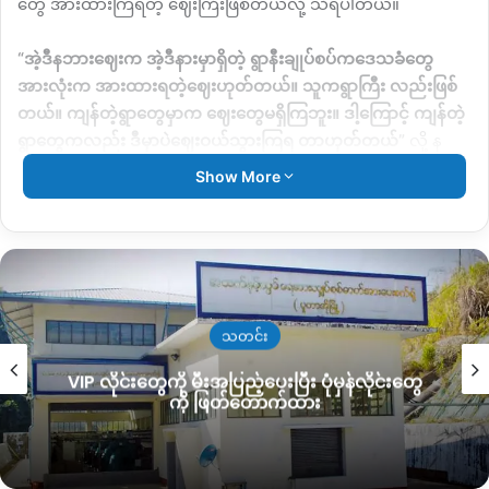
တွေ
အားထားကြရတဲ့ ဈေးကြီးဖြစ်တယ်လို့
သိရပါတယ်။
“
အဲ့ဒီနဘားဈေးက
အဲ့ဒီနားမှာရှိတဲ့
ရွာနီးချုပ်စပ်ကဒေသခံတွေ
အားလုံးက
အားထားရတဲ့ဈေးဟုတ်တယ်။
သူကရွာကြီး
လည်းဖြစ်
တယ်။
ကျန်တဲ့ရွာတွေမှာက
ဈေးတွေမရှိကြဘူး။
ဒါ့ကြောင့်
ကျန်တဲ့
ရွာတွေကလည်း
ဒီမှာပဲဈေးဝယ်သွားကြရ
တာဟုတ်တယ်
”
လို့
န
ဘားဈေး အရေးပါပုံကို
နောက်ထပ်ဒေသခံအမျိုးသမီးတစ်ဦးကရှင်း
Show More
ပြပါတယ်။
ကချင်လွတ်လပ်ရေးတပ်မတော်
KIA
၊
PDF
ပူးပေါင်းတပ်တွေနဲ့
စစ်
ကောင်စီပူးပေါင်းအဖွဲ့တွေအကြား
မြို့သိမ်းတိုက်ပွဲ
ပြင်းထန်ပြီးတဲ့
နောက်မှာတော့
နဘားကျေးရွာအပြင် အဲ့ဒီအနီးတစ်ဝှိုက်နေထိုင်တဲ့
ဒေသခံတွေဟာ
ဘေးလွှတ်ရာကို
တိမ်းရှောင်ခဲ့ကြရတယ်လို့ သိရပါ
သတင်း
တယ်။
VIP လိုင်းတွေကို မီးအပြည့်ပေးပြီး ပုံမှန်လိုင်းတွေ
ကို ဖြတ်တောက်ထား
ဒါ့ကြောင့်
လက်ရှိ
နဘားကျေးရွာအပြင်
အနီးတစ်ဝှိုက်မှာ
နေထိုင်သူ
တွေ သိပ်မရှိတော့သလို
နဘားဈေးကလည်း
အရင်လို
မစည်ကား
တော့ဘူးလို့
ဒေသခံတွေက ဆိုကြပါတယ်။