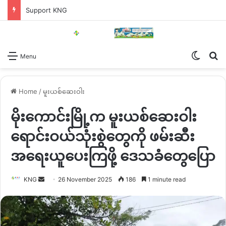
Support KNG
Switch
Se
Menu
Home
/
မူးယစ်ဆေးဝါး
မိုးကောင်းမြို့က မူးယစ်ဆေးဝါး
ရောင်းဝယ်သုံးစွဲတွေကို ဖမ်းဆီး
အရေးယူပေးကြဖို့ ဒေသခံတွေပြော
Send
KNG
26 November 2025
186
1 minute read
an
email