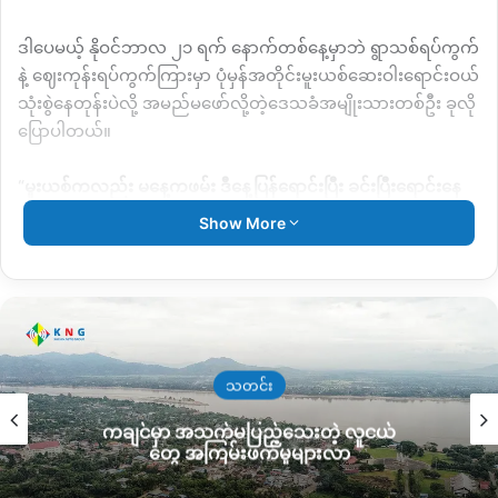
ဒါပေမယ့်
နိုဝင်ဘာလ
၂၁
ရက်
နောက်တစ်နေ့မှာဘဲ
ရွာသစ်ရပ်ကွက်
နဲ့
ဈေးကုန်းရပ်ကွက်ကြားမှာ
ပုံမှန်အတိုင်းမူးယစ်ဆေးဝါးရောင်းဝယ်
သုံးစွဲနေတုန်းပဲလို့
အမည်မဖော်လို့တဲ့ဒေသခံအမျိုးသားတစ်ဦး
ခုလို
ပြောပါတယ်။
“
မူးယစ်ကလည်း
မနေ့ကဖမ်း
ဒီနေ့ပြန်ရောင်းပြီး
ခင်းပြီးရောင်းနေ
တယ်
သုံးစွဲသူ
၃၀လောက်ရှိနေတယ်။
ပုံမှန်တိုင်းပဲပြန်ဖြစ်နေ
Show More
တာ
”
လို့
ဆိုပါတယ်။
သတင်း
မူးယစ်ဆေးဝါးရောင်းဝယ်သုံးစွဲသူတွေ
များလာတာနဲ့
ကချင်မှာ အသက်မပြည့်သေးတဲ့ လူငယ်
အတူ
မိုးကောင်းမြို့မှာ
ယခင်နှစ်တွေထက်ခိုးဆိုးလုယက်တာတွေ
တွေ အကြမ်းဖက်မှုများလာ
လည်း
ပိုများလာနေတယ်လို့
သိရပါတယ်။