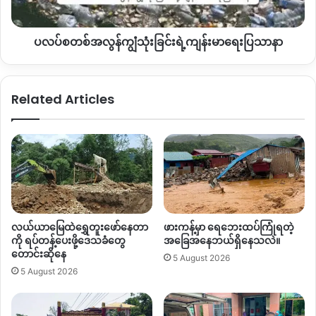
ရဲ့
မိုးကောင်းဒေသခံတွေ
ပြောကြားချက်အရတော့
ဒီလို
ခိုးမှု
ကျန်းမာ‌ရေး
ပိုမို
ဆိုးရွားလာတာဟာ
မူးယစ်ဆေးဝါး
ရောင်းဝယ်သုံးစွဲသူ
ပလပ်စတစ်အလွန်ကျွံသုံးခြင်းရဲ့ကျန်းမာ‌ရေးပြသာနာ
ပြ
တွေ
များပြားလာတာကြောင့်
ဖြစ်တယ်လို့
ပြောဆိုနေကြပါတယ်။
သာ
နာ
မူးယစ်ဆေးဝါး
ရောင်းဝယ်သုံးစွဲမှု
အဆိုးဆုံးဖြစ်တဲ့
ရွာသစ်ရပ်ကွက်
Related Articles
ဟာ
အထက
၂
ကျောင်းဘေး၊
တရုတ်ဂူကြီး
၂လုံးအကျော်
ဧရာ
ရုပ်ရှင်ရုံ
ဘေးမှာရှိနေပြီး
လမ်းကြီးမှာ
ဆေးထိုးအပ်တန်းကြီး
ပေါ်
တင်သုံးစွဲနေသူတွေလည်းရှိတယ်လို့
သိရပါတယ်။
ဒါကြောင့်
ကလေးတွေ၊
ကျောင်းသား
/
သူတွေအတွက်
အမြင်မတော်
တာတွေ၊
သွားလာရခက်ခဲတာတွေ
ဖြစ်နေတဲ့အတွက်
သက်ဆိုင်သူ
တွေအနေနဲ့
အရေးယူဖမ်းဆီးပေးဖို့
ဒေသခံတွေ
တောင်းဆိုနေတာ
လည်းဖြစ်ပါတယ်။
လယ်ယာမြေထဲရွှေတူးဖော်နေတာ
ဖားကန့်မှာ ရေဘေးထပ်ကြုံရတဲ့
ကို ရပ်တန့်ပေးဖို့ဒေသခံတွေ
အခြေအနေဘယ်ရှိနေသလဲ။
တောင်းဆိုနေ
5 August 2026
ပြီးခဲ့တဲ့
နိုဝင်ဘာလ
မိုးကောင်းမြို့
ရွာသစ်ရပ်ကွက်နဲ့
ဈေးကုန်း
5 August 2026
ရပ်ကွက်ကြား
မူးယစ်ဆေးဝါးရောင်းဝယ်သုံးစွဲသူ
၂၀
ဦးကို
အချုပ်
ကားဖမ်းခေါ်သွားတဲ့တစ်ရက်အတွင်းမှာ
အလားတူ
မိုးကောင်း
မြို့
ကျွန်းတောရပ်ကွက်က
မညိုမီထွန်းရဲ့
နေအိမ်ကနေ
ကျပ်