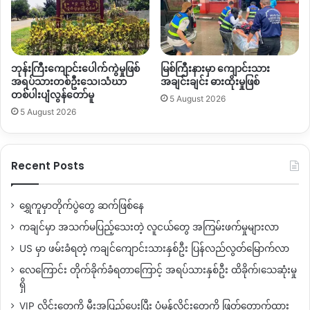
သိန်း
၆ထောင်ကျော်
တန်ဖိုးရှိတဲ့
မူးယစ်ဆေးဝါးတွေကို
ဖမ်းဆီးရမိ
ခဲ့တယ်လို့
မူးယစ်ဆေးဝါးတာဆီးနှိမ်နင်းရေး
ရဲတပ်ဖွဲ့
(CCDAC
Myanmar)
ကလည်း
သူတို့ရဲ့ဖော့စဘုတ်ပေ့ကနေ
ထုတ်ပြန်ခဲ့ပါ
တယ်။
ဘုန်းကြီးကျောင်းပေါက်ကွဲမှုဖြစ်
မြစ်ကြီးနားမှာ ကျောင်းသား
အရပ်သားတစ်ဦးသေ၊သံဃာ
အချင်းချင်း ဓားထိုးမှုဖြစ်
တစ်ပါးပျံလွန်တော်မူ
5 August 2026
By – Hope
5 August 2026
Copy URL
Recent Posts
ရွှေကူမှာတိုက်ပွဲတွေ ဆက်ဖြစ်နေ
ကချင်မှာ အသက်မပြည့်သေးတဲ့ လူငယ်တွေ အကြမ်းဖက်မှုများလာ
US မှာ ဖမ်းခံရတဲ့ ကချင်ကျောင်းသားနှစ်ဦး ပြန်လည်လွတ်မြောက်လာ
လေကြောင်း တိုက်ခိုက်ခံရတာကြောင့် အရပ်သားနှစ်ဦး ထိခိုက်၊သေဆုံးမှု
ရှိ
VIP လိုင်းတွေကို မီးအပြည့်ပေးပြီး ပုံမှန်လိုင်းတွေကို ဖြတ်တောက်ထား