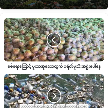
မိုးကောင်းမြို့ထဲ
ဒီနိုဝင်ဘာလ
သုံးပတ်အတွင်းမှာ
ဆိုင်ကယ်
၄
စီး
ထိ
ပျောက်ဆုံးခဲ့ပြီး
တာဝန်ရှိသူတွေကို
တိုင်ကြားထားပေ
မယ့်
ဖမ်းဆီးရမိတာမရှိသေးဘူးလို့
သိရပါတယ်။
စစ်
ရေး
“
ဖိုးသမားတွေခိုးတာ
ပြီးခဲ့တဲ့
၆
လပိုင်းလောက်ကတော့
ဖိုးသမားတ
ကြော
စ်ဦး
အိုးတန်းထဲက
ဖုန်းတစ်လုံးခိုးယူခဲ့တာကို
အိမ်ရှင်တွေ
ဖမ်းမိ
င့် ပူ
ပြီး
ဆုံးမပြီး
ပြန်လွှတ်ပေးခဲ့တယ်
”
လို့
နောက်ထပ်ဒေသခံအမျိုးသား
တာ
အို
တစ်ဦး
ဆိုပါတယ်။
ဒေသ
ထွက် ဂရိတ်
ဆိုင်ကယ်ခိုးယူတဲ့တရားခံတွေကိုဖမ်းဆီးနိုင်ခြင်းမရှိသေးပေ
ဖု
မယ့်
ဒေသခံတစ်ချို့သုံးသပ်တာကတော့
ဆိုင်ကယ်ခိုးယူသူတွေ
စစ်ရေးကြောင့် ပူတာအိုဒေသထွက် ဂရိတ်ဖုသီးအရှုံးပေါ်နေ
သီး
ဟာ
မူးယစ်ဆေးသမားတွေသာဖြစ်နိုင်တယ်လို့
ပြောဆိုကြပါတယ်။
အရှုံးပေါ်
နေ
ပလပ်
စ
အာဏာသိမ်းပြီးနောက်ပိုင်း
မိုးကောင်းမြို့မှာ
တစ်လကို
ခိုးမှုဆယ်
တစ်
ကြိမ်ထက်မနည်း
ရှိနေပြီး
အိမ်ရှေ့တပ်ထားတဲ့
မီးသီးအပြင်
ရေမော်
အလွန်
တာ၊
ဆိုင်ကယ်၊
ဖုန်း
စတဲ့ပစ္စည်းတွေကို
အိမ်ထဲထိ
ဝင်ရောက်
ခိုးယူ
ကျွံ
ကြတယ်လို့
သိရပါတယ်။
သုံး
ခြင်း