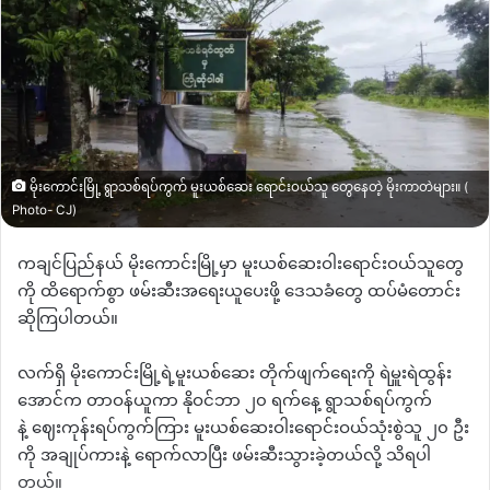
မိုးကောင်းမြို့ ရွာသစ်ရပ်ကွက် မူးယစ်ဆေး ရောင်းဝယ်သူ တွေနေတဲ့ မိုးကာတဲများ။ (
Photo- CJ)
ကချင်ပြည်နယ်
မိုးကောင်းမြို့မှာ
မူးယစ်ဆေးဝါးရောင်းဝယ်သူတွေ
ကို
ထိရောက်စွာ
ဖမ်းဆီးအရေးယူပေးဖို့
ဒေသခံတွေ
ထပ်မံတောင်း
ဆိုကြပါတယ်။
လက်ရှိ
မိုးကောင်းမြို့ရဲ့မူးယစ်ဆေး
တိုက်ဖျက်ရေးကို
ရဲမှူးရဲထွန်း
အောင်က
တာဝန်ယူကာ
နိုဝင်ဘာ
၂၀
ရက်နေ့
ရွာသစ်ရပ်ကွက်
နဲ့
ဈေးကုန်းရပ်ကွက်ကြား
မူးယစ်ဆေးဝါးရောင်းဝယ်သုံးစွဲသူ
၂၀
ဦး
ကို
အချုပ်ကားနဲ့
ရောက်လာပြီး
ဖမ်းဆီးသွားခဲ့တယ်လို့
သိရပါ
တယ်။