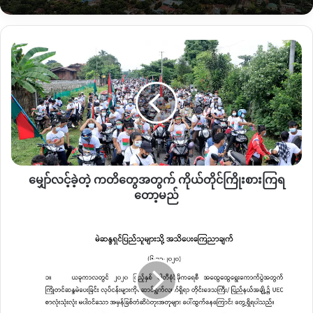
လေးတောင်မနေချင်တော့လို့ ဒီလိုမျိုး မိုးနဲ့ဆိုလည်း အမြန်
ပြောင်းရွှေ့လိုက်ရတာဖြစ်တယ်။” ဟု စစ်ရှောင်ပြည်သူ ဒေါ်ဂျာဒွဲ က
ပြောသည်။
မျှော်လင့်
ခဲ့
အောက်တိုဘာ ၃၁ ရက်နေ့ ၎င်းတို့ မူလကျေးရွာအနီး တွင် မိုးကာတဲ
တဲ့
များဖြင့် ပြန်လည်နေရာယူအခြေချထားသည်ဟု ဆိုသည်။
ကတိ
တွေ
အတွက်
နေရပ်ပြန် စစ်ရှောင်အိမ်ထောင်စု ၂၄ စု လူဦးရေ ၁၁၅ အတွက်
ကိုယ်တိုင်
နေအိမ်နှင့် အစားအသောက်များအတွက် ကူညီထောက်ပံ့မှုများစွာ
ကြိုးစား
လိုအပ်နေကြောင်း သိရသည်။
ကြ
မျှော်လင့်ခဲ့တဲ့ ကတိတွေအတွက် ကိုယ်တိုင်ကြိုးစားကြရ
ရ
တော့
တော့မည်
မည်
Copy URL
မဲ
ပေး
ရာတွင်
တံဆိပ်တုံး
အတု
အစစ်
သတိပြု