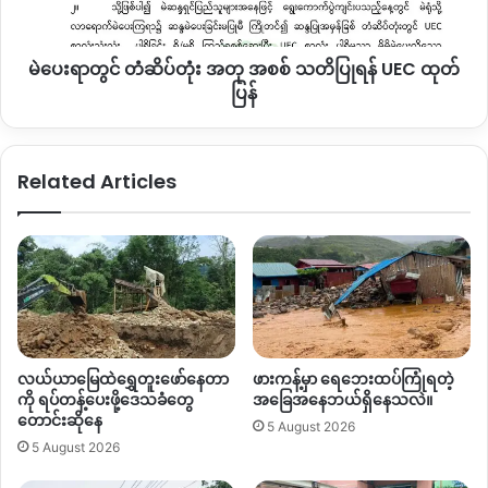
ရန်
UEC
မဲပေးရာတွင် တံဆိပ်တုံး အတု အစစ် သတိပြုရန် UEC ထုတ်
ထုတ်
ပြန်
ပြန်
Related Articles
လယ်ယာမြေထဲရွှေတူးဖော်နေတာ
ဖားကန့်မှာ ရေဘေးထပ်ကြုံရတဲ့
ကို ရပ်တန့်ပေးဖို့ဒေသခံတွေ
အခြေအနေဘယ်ရှိနေသလဲ။
တောင်းဆိုနေ
5 August 2026
5 August 2026