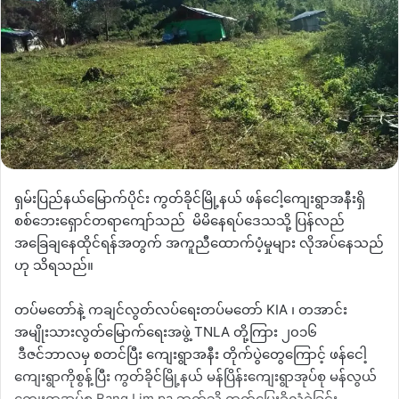
ရှမ်းပြည်နယ်မြောက်ပိုင်း ကွတ်ခိုင်မြို့နယ် ဖန်ငေါ့ကျေးရွာအနီးရှိ
စစ်ဘေးရှောင်တရာကျော်သည် မိမိနေရပ်ဒေသသို့ ပြန်လည်
အခြေချနေထိုင်ရန်အတွက် အကူညီထောက်ပံ့မှုများ လိုအပ်နေသည်
ဟု သိရသည်။
တပ်မတော်နဲ့ ကချင်လွတ်လပ်ရေးတပ်မတော် KIA ၊ တအာင်း
အမျိုးသားလွတ်မြောက်ရေးအဖွဲ့ TNLA တို့ကြား ၂၀၁၆
ဒီဇင်ဘာလမှ စတင်ပြီး ကျေးရွာအနီး တိုက်ပွဲတွေကြောင့် ဖန်ငေါ့
ကျေးရွာကိုစွန့်ပြီး ကွတ်ခိုင်မြို့နယ် မန်ပြိန်းကျေးရွာအုပ်စု မန်လွယ်
ကျေးရွာအုပ်စု Bang Lim pa ဘက်သို့ ထွက်ပြေးခိုလှုံခဲ့ခြင်း