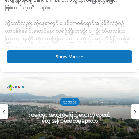
ဖြစ်သည်ဟု သိရသည်။
သို့သော်လည်း ထိုနေရာတွင် ၄ နှစ်တာစစ်ရှောင်အဖြစ်ခိုလှုံခဲ့စဉ်
တာဝန်ခံခေါင်းဆောင်များ တစ်ဦးပြီးတစ်ဦး ၁၂ ဦး ထိတ်လန့်တ
ကြား ဖျားနာပြီး ဆုံးသွားကြတာကြောင့် ကိုယ့်နေရပ်ကို ပြန်လာခြင်း
ဖြစ်သည်ဟု သိရသည်။
Show More
“ကျွန်တော်တို့ရဲ့ ဦးဆောင်သူတွေ လူကြီးတွေ အလန့်တကြား
သေဆုံးလာကြတော့ အဲ့နေရာမှာ ကျွန်တော်တို့မနေချင်တော့ဘူး။
ကျွန်မတို့လည်း အဖြေကိုရှာလို့မရဖြစ်နေတာ ဆေးခန်းနှင့်လည်း
ဘယ်လောက်မှမဝေးတာကို ဆေးအပ်တစ်မျှင်တောင် မထိုးလိုက်ရ
ဘဲ အလန့်တကြား သေဆုံးလာကြတာ။ ဒါကြောင့် ကျွန်မတို့စိတ်မှာ
လည်း အဲ့ဒီဒေသနေရာကို မလုံခြုံသလို ခံစားလာတယ်။ ဆက်လက်
သတင်း
နေနေမယ်ဆိုရင် ဘယ်သူတွေကို ဆက်လက်ဆုံးရှုံးလာရမလဲပေါ့။
ကချင်မှာ အသက်မပြည့်သေးတဲ့ လူငယ်
လက်နက်ခဲရမ်းကိုကြောက်လို့ ထွက်ပြေးပါတယ်ဆို အဲ့လို လက်နက်
တွေ အကြမ်းဖက်မှုများလာ
ခဲရမ်းတွေကြောင့်လဲမဟုတ်ဘဲ ဒီလို ထိတ်လန့်တကြား သေဆုံးလာ
ကြတယ်။ အဲ့တာကို ကြောက်လို့ မြန်မြန်ပြောင်းရွှေ့ကြတယ်။ ခဏ