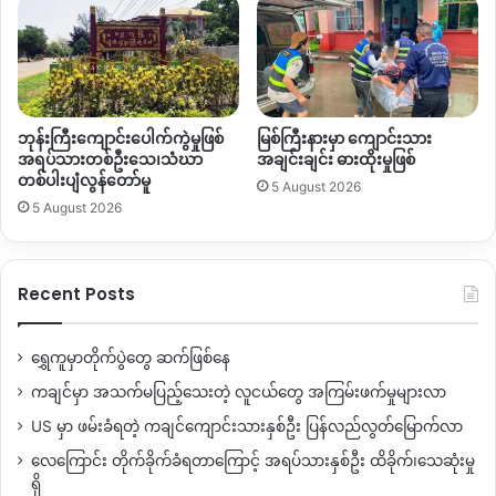
ဘုန်းကြီးကျောင်းပေါက်ကွဲမှုဖြစ်
မြစ်ကြီးနားမှာ ကျောင်းသား
အရပ်သားတစ်ဦးသေ၊သံဃာ
အချင်းချင်း ဓားထိုးမှုဖြစ်
တစ်ပါးပျံလွန်တော်မူ
5 August 2026
5 August 2026
Recent Posts
ရွှေကူမှာတိုက်ပွဲတွေ ဆက်ဖြစ်နေ
ကချင်မှာ အသက်မပြည့်သေးတဲ့ လူငယ်တွေ အကြမ်းဖက်မှုများလာ
US မှာ ဖမ်းခံရတဲ့ ကချင်ကျောင်းသားနှစ်ဦး ပြန်လည်လွတ်မြောက်လာ
လေကြောင်း တိုက်ခိုက်ခံရတာကြောင့် အရပ်သားနှစ်ဦး ထိခိုက်၊သေဆုံးမှု
ရှိ