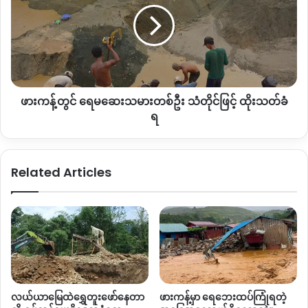
၇၇တပ်သည် ရွာ ၇ ရွာမှ နေအိမ်၁၀၀ကျော်ခန့် မီးရှို့ဖျက်ဆီးခဲ့ပြီး
မီးရှို့
တွင်
ပြည်သူများ၏စပါးကျီများလယ်ယာသုံးပစ္စည်းများပါမီးရှို့ဖျက်ဆီး
ခံရ
ရေ
မ
ခဲ့သည်ဟု သိရသည်။
ဆေးသမား
တ
“ဟင်္သာမှာက သူတို့ကာကွယ်ရေးတပ်ဖွဲ့တွေ အစည်းအဝေးလုပ်မယ်
စ်
ဆိုပြီးသတင်းပေါက်တာဗျာ အဲ့ချိန်က‌စပြီး လက်နက်ကြီးနဲ့
ဖားကန့်တွင် ရေမဆေးသမားတစ်ဦး သံတိုင်ဖြင့် ထိုးသတ်ခံ
ဦး
အဆက်မပြတ်ဝင်လာတဲ့အချိန်မှာ အကုန်ပြေးကြတာ။ အဲတော့ သူ
သံတိုင်
ရ
တို့က ရွာထဲသောင်းကျန်း ကျန်နေတဲ့သူတွေကို သတ်ဖြတ်တာတွေ
ဖြ
င့်
လုပ်သွားတယ်” ဟု ရှေ့တန်းသတင်းရင်းမြစ်တစ်ဦးက ပြောသည်။
ထိုး
Related Articles
သတ်
လက်ရှိတွင် အဆိုပါ အင်အား၁၅၀ခန့် ရှိသည့်တပ်မ၇၇ ၏
ခံရ
စစ်ကြောင်းသည်
ဒီပဲယင်းမြို့နယ်
ညောင်ပုထိုးရွာဘက်သို့ ဆက်
ထွက်သွားသည်ဟုသိရသည်။
Copy URL
လယ်ယာမြေထဲရွှေတူးဖော်နေတာ
ဖားကန့်မှာ ရေဘေးထပ်ကြုံရတဲ့