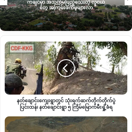
ကချင်မှာ အသက်မပြည့်သေးတဲ့ လူငယ်
နှိပ်စက်ဒဏ်ရာများ ဦးခေါင်းတွင်သေနတ်ဒဏ်ရာများဖြင့် ဒေသခံ
တွေ အကြမ်းဖက်မှုများလာ
ကာကွယ်ရေးတပ်များက တွေ့ရှိခဲ့ကြောင်းသိရသည်။
ဒါ့အပြင် ဂဲ့သားမွှေးကျေးရွာက အသတ်ခံရသည့် အမျိုးသားတစ်ဦး
မှာတော့
CDM ကျောင်းဆရာ
တစ်ဦးဖြစ်သည်။
နတ်
၄င်းကို စစ်ကောင်စီကဖမ်းဆီးသွားသည်ဟုသာ သတင်းရခဲ့ပြီး
ချောင်း
နောက်ပိုင်းတွင် ဦးခေါင်းကိုကိုကြေမွစွာရိုက်ထားသည့် ဒဏ်ရာများ
ကျေးရွာ
နှင့် ၄ ရက်အကြာမှရုပ်အလောင်းကို တွေ့ရှိခဲ့သည်ဟု ဒေသခံပြည်သူ
တွင်
သုံး
တစ်ဦးထံမှသိရသည်။
ရက်ဆက်
တိုက်တိုက်
ရွှေတွင်းကုန်းရွာတွင်
စစ်ကောင်စီရဲ့တပ်ဖွဲ့မျာ
း သေနတ်ဖြင့်ပစ်သတ်
ပွဲ
ခဲ့သည့် ပြည်သူသုံးဦးမှာ အသက်၆၇၊၆၈အရွယ် သက်ကြီးပိုင်းနှစ်ဦး
ပြင်းထန်၊
နှင့် ၃၅နှစ်အရွယ် အမျိုးသားတစ်ဦးတို့ဖြစ်ပြီး စစ်ကောင်စီတပ်ရဲ့
နတ်ချောင်းကျေးရွာတွင် သုံးရက်ဆက်တိုက်တိုက်ပွဲ
နတ်
လက်နက်ကြီးဖြင့်ပစ်ခတ်မူကြောင့် ဒဏ်ရာရရှိသူ၇ဦးထိရှိကာ တစ်
ချောင်း
ပြင်းထန်၊ နတ်ချောင်းရွာ ၅ ကြိမ်မြောက်မီးရှို့ခံရ
ရွာ
ဦးမှာဒဏ်ရာပြင်းထန်သည်ဟုသိရသည်။
၅
ဖား
ကြိမ်
က
အရာတော်မြောက်နယ်သို့ ကို ၀င်‌ရောက်လာသည့် တပ်မ
မြောက်
န့်