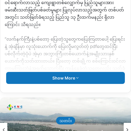
ဝင်ရောက်လာသည့် ကျေးရွာတစ်လျှောက်မှ ပြည်သူများအား
ဖမ်းဆီးသတ်ဖြတ်ပစ်ခတ်မူများ ပြုလုပ်လာသည့်အတွက် တစ်ပတ်
အတွင်း သတ်ဖြတ်ခံရသည့် ပြည်သူ ၁၃ ဦးထက်မနည်း ရှိလာ
ကြောင်း သိရသည်။
“လက်နက်ကြီးနဲ့ပစ်တော့ ပြေးတဲ့သူတွေကပြေးကြတာပေါ့ ပြေးရင်း
နဲ့ အဲ့ချိန်မှာ လူသုံးယောက်ကို ပြေးလို့မလွတ်တဲ့ pdfတွေထင်ပြီး
ပစ်လိုက်တဲ့ပုံပဲ အဲ့မှာ အဘွားကြီးတစ်ယောက်နဲ့အမျိုးသားနှစ်
ယောက်ကိုသတ်ထားတယ်။ ပြီးတော့ တစ်ချို့က စစ်ကြောင်းဝင်လာ
တာမကြားဘဲနဲ့အရက်သောက်ပြီး ကျန်နေခဲ့တဲ့သူတွေလည်း သတ်ခံ
ရတယ်”လို့ ဒေသရင်းမြစ်က ပြောသည်။
Show More
အသတ်ခံရသည့် ပြည်သူ ၁၃ ဦးမှာ ဂဲ့သားမွှေးရွာမှ ပြည်သူ(၁)ဦး၊
ရွှေတွင်းကုန်း ရွာမှ ပြည်သူ(၃)ဦး၊ ဟင်္သာရွာမှပြည်သူ(၈)ဦး၊ သစ်ချို
ကျေးရွာမှ ပြည်သူ(၁)ဦး ဖြစ်ကြောင်း သိရသည်။
အဆိုပါ သစ်ချိုကျေးရွာမှ အမျိုးသား၏အလောင်းကိုတွေ့ရှိစဉ်မှာ
သတင်း
ထဘီကိုဇောက်ထိုးဝတ်ပေးထားပြီး လက်မောင်းနှင့် ကျောဘက်တွင်