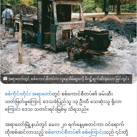
အရာတော်တွင် စစ်ကောင်စီတပ်က လူနေအိမ်များကို မီးရှို့ဖျက်ဆီးခဲ့သော မြင်ကွင်း
စစ်ကိုင်းတိုင်း အရာတေ
ာ်တွင် စစ်ကောင်စီတပ်၏ ဖမ်းဆီး
သတ်ဖြတ်မှုကြောင့် ဒေသခံပြည်သူ ၁၃ ဦးထိ သေဆုံးသူ ရှိလာ
ကြောင်း ဒေသ သတင်းရင်းမြစ်မှ သိရသည်။
အရာတော်မြို့နယ်တွင် မေလ ၂၀ ရက်နေ့မှစတင်ကာ ဝင်ရောက်
ထိုးစစ်ဆင်လာသည့်
စစ်ကောင်စီတပ်၏ စစ်ကြောင်
းသည် ၎င်းတို့