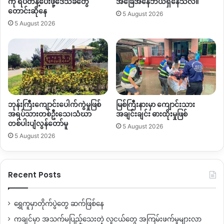
ကို ရပ်တန့်ပေးဖို့ဒေသခံတွေ
အခြေအနေဘယ်ရှိနေသလဲ။
တောင်းဆိုနေ
5 August 2026
5 August 2026
ဘုန်းကြီးကျောင်းပေါက်ကွဲမှုဖြစ်
မြစ်ကြီးနားမှာ ကျောင်းသား
အရပ်သားတစ်ဦးသေ၊သံဃာ
အချင်းချင်း ဓားထိုးမှုဖြစ်
တစ်ပါးပျံလွန်တော်မူ
5 August 2026
5 August 2026
Recent Posts
ရွှေကူမှာတိုက်ပွဲတွေ ဆက်ဖြစ်နေ
ကချင်မှာ အသက်မပြည့်သေးတဲ့ လူငယ်တွေ အကြမ်းဖက်မှုများလာ