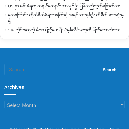
US မှာ ဖမ်းခံရတဲ့ ကချင်ကျောင်းသားနှစ်ဦး ပြန်လည်လွတ်မြောက်လာ
လေကြောင်း တိုက်ခိုက်ခံရတာကြောင့် အရပ်သားနှစ်ဦး ထိခိုက်၊သေဆုံးမှု
ရှိ
VIP လိုင်းတွေကို မီးအပြည့်ပေးပြီး ပုံမှန်လိုင်းတွေကို ဖြတ်တောက်ထား
Search
for:
Archives
Archives