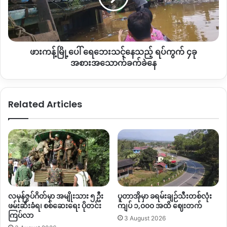
ပြန်
သင့်နေ
လွှတ်
သည့်
လာ
ရပ်ကွက်
ခြင်း
၄ခု
မ
ဖားကန့်မြို့ပေါ် ရေဘေးသင့်နေသည့် ရပ်ကွက် ၄ခု
အစားအသောက်
ရှိ
ခက်ခဲ
အစားအသောက်ခက်ခဲနေ
သေး
နေ
Related Articles
လမုန်ဇွပ်ဂိတ်မှာ အမျိုးသား ၅ ဦး
ပူတာအိုမှာ ခရမ်းချဉ်သီးတစ်လုံး
ဖမ်းဆီးခံရ၊ စစ်ဆေးရေး ပိုတင်း
ကျပ် ၁,၀၀၀ အထိ ဈေးတက်
ကြပ်လာ
3 August 2026