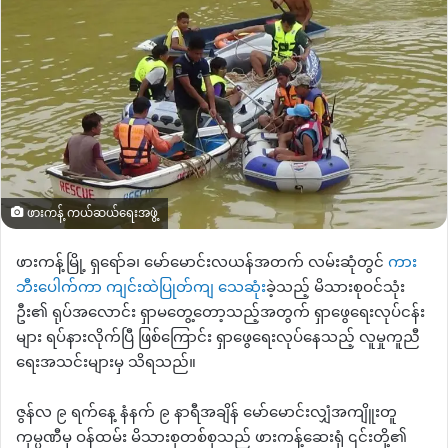
ဖားကန့် ကယ်ဆယ်ရေးအဖွဲ့
ဖားကန့်မြို့ ရှရော်ခ၊ မော်မောင်းလယန်အတက် လမ်းဆုံတွင်
ကား
ဘီးပေါက်ကာ ကျင်းထဲပြုတ်ကျ သေဆုံ
းခဲ့သည့် မိသားစုဝင်သုံး
ဦး၏ ရုပ်အလောင်း ရှာမတွေ့တော့သည့်အတွက် ရှာဖွေရေးလုပ်ငန်း
များ ရပ်နားလိုက်ပြီ ဖြစ်ကြောင်း ရှာဖွေရေးလုပ်နေသည့် လူမှုကူညီ
ရေးအသင်းများမှ သိရသည်။
ဇွန်လ ၉ ရက်နေ့ နံနက် ၉ နာရီအချိန် မော်မောင်းလျှံအကျိူးတူ
ကုမ္ပဏီမှ ဝန်ထမ်း မိသားစုတစ်စုသည် ဖားကန့်ဆေးရုံ ၎င်းတို့၏