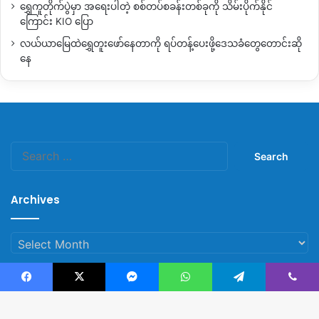
ရွှေကူတိုက်ပွဲမှာ အရေးပါတဲ့ စစ်တပ်စခန်းတစ်ခုကို သိမ်းပိုက်နိုင်
ကြောင်း KIO ပြော
လယ်ယာမြေထဲရွှေတူးဖော်နေတာကို ရပ်တန့်ပေးဖို့ဒေသခံတွေတောင်းဆို
နေ
Search
for:
Archives
Archives
Facebook
X
Messenger
WhatsApp
Telegram
Viber
© Copyright 2023, All Rights Reserved |
Kachin News Group