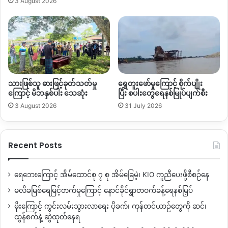
3 August 2026
သားဖြစ်သူ ဓားဖြင့်ခုတ်သတ်မှု
ရွှေတူးဖော်မှုကြောင့် စိုက်ပျိုး
ကြောင့် မိဘနှစ်ပါး သေဆုံး
ပြီး စပါးတွေရေနစ်မြုပ်ပျက်စီး
3 August 2026
31 July 2026
Recent Posts
ရေဘေးကြောင့် အိမ်ထောင်စု ၇ စု အိမ်ခြေမဲ့၊ KIO ကူညီပေးဖို့စီစဉ်နေ
မလိခမြစ်ရေမြင့်တက်မှုကြောင့် နောင်ခိုင်ရွာတဝက်ခန့်ရေနစ်မြှပ်
မိုးကြောင့် ကွင်းလမ်းသွားလာရေး ပိုခက်၊ ကုန်တင်ယာဉ်တွေကို ဆင်၊
ထွန်စက်နဲ့ ဆွဲထုတ်နေရ