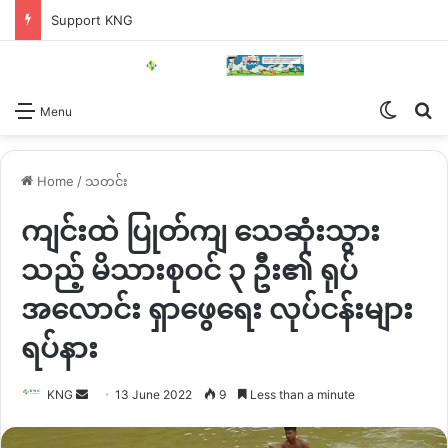
Support KNG
Switch
Se
Menu
Home
/
သတင်း
ကျင်းထဲ ပြုတ်ကျ သေဆုံးသွား
သည့် မိသားစုဝင် ၃ ဦး၏ ရုပ်
အလောင်း ရှာဖွေရေး လုပ်ငန်းများ
ရပ်နား
Send
KNG
13 June 2022
9
Less than a minute
an
email