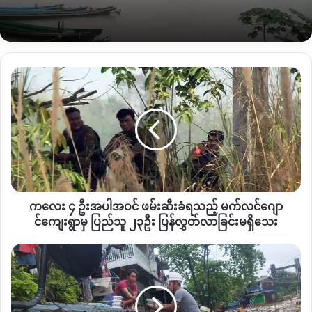
စီးနင်လာသည့် ပါဂျဲရိုကား အမျိုးအစားကိုသာ ဇွန်လ ၁၁ ရက်နေ့က
တွေ့ရှိထုတ်ယူနိုင်ခဲ့ပြီး ရုပ်အလောင်းမှာ ရှာမတွေ့နိုင်ခဲ့သည့်အတွက်
ယခုကဲ့သို့ ရပ်နားလိုက်ခြင်းဖြစ်ကြောင်း သိရသည်။
ကလေး
ယင်းမိသားစု ကားပြုတ်ကျခဲ့သည့် ရေကန်မှာ ပေ ၄၀၀ ခန့်နက်
၄
သည့်
ကျောက်စိမ်းလုပ်ကွက်ဟောင်
းဖြစ်နေသည့်အတွက် ယခုကဲ့သို့
ဦး
ရုပ်အလောင်းပြန်တွေ့နိုင်ရန်
ခက်ခဲနေခြင်းဖြစ်ကြောင်း သိရသည်။
အပါအဝင်
ဖမ်းဆီး
ခံ
အဆိုပါ မိသားစု စီးနင်လာသည့်ကားမှာပါဂျဲရိုကား အမျိုးအစား
ရ
ဖြစ်ကြောင်း သိရသည်။
သည့်
မက်
ကလေး ၄ ဦးအပါအဝင် ဖမ်းဆီးခံရသည့် မက်လင်ဂျော
လ
င်
င်‌ကျေးရွာမှ ပြည်သူ ၂၃ဦး ပြန်လွှတ်လာခြင်းမရှိသေး
Copy URL
ဂျော
င်‌ကျေးရွာ
ဖား
မှ
ကန့်
ပြည်
မြို့
သူ
ပေါ်
၂၃ဦး
ရေဘေး