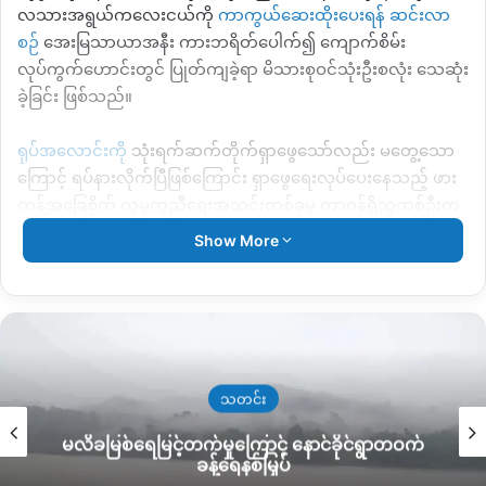
လသားအရွယ်ကလေးငယ်ကို
ကာကွယ်ဆေးထိုးပေးရန် ဆင်းလာ
စဉ်
အေးမြသာယာအနီး ကားဘရိတ်ပေါက်၍ ကျောက်စိမ်း
လုပ်ကွက်ဟောင်းတွင် ပြုတ်ကျခဲ့ရာ မိသားစုဝင်သုံးဦးစလုံး သေဆုံး
ခဲ့ခြင်း ဖြစ်သည်။
ရုပ်အလောင်းကို
သုံးရက်ဆက်တိုက်ရှာဖွေသော်လည်း မတွေ့သော
ကြောင့် ရပ်နားလိုက်ပြီဖြစ်ကြောင်း ရှာဖွေရေးလုပ်ပေးနေသည့် ဖား
ကန့်အခြေစိုက် လူမှုကူညီရေးအသင်းတစ်ခုမှ တာဝန်ရှိသူတစ်ဦးက
KNG သတင်းဌာနသို့ ပြောသည်။
Show More
“တခြားက ဘာမှပြန်မထူးဘူး အလောင်းတွေဘာတွေလည်းမရဘူး။
ဒီနေ့ထိတောင်မရဘူး။ အခုက ရှာတာလို့ ကြီးတော့ မရှာတော့ဘူး
အလောင်းပေါ်လာမလားဆိုပြီး မနက်တစ်ခေါက်မိုးလင်းတစ်ခေါက်
ညနေတစ်ခေါက် မနက် ခင်းတစ်ခေါက် အဲ့လိုလှေနဲ့ပတ်ပြီး စောင့်
ကြည့်တာမျိုးပဲ လုပ်တော့တယ်“ ဟု ၎င်းက ပြောသည်။
သတင်း
မလိခမြစ်ရေမြင့်တက်မှုကြောင့် နောင်ခိုင်ရွာတဝက်
ဇွန်လ ၁၂ ရက်နေ့ မတိုင်ခင်အထိ ဘတ်ဟိုးယာဉ်၊ ရေငုတ်ပစ္စည်း
ခန့်ရေနစ်မြှပ်
ကိရိယာများဖြင့်သုံးရက်ခန့် အချိန်ပေးရှာဖွေခဲ့ ရာတွင် ယင်းမိသားစု