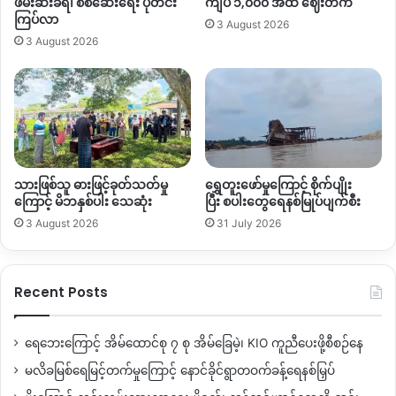
ဖမ်းဆီးခံရ၊ စစ်ဆေးရေး ပိုတင်း
ကျပ် ၁,၀၀၀ အထိ ဈေးတက်
မျိုးဆက် ၅ ဆက်အထိ သူသေချာ လမ်းပြ ဦးဆောင်ပေးခဲ့တယ်။
ကြပ်လာ
3 August 2026
ကချင်ပြည်နယ်နေ့ဖြစ်လာတဲ့ နောက်ပိုင်ကနေ သူရဲ့ တေးသီးချင်း
3 August 2026
တွေနဲ့ ပါဝင်ခဲ့တယ်။ အရင်ခေတ်ဦးတေးသံရှင်ကြီးတွေနဲ့လည်း
ဦးဆောင်လက်တွဲခဲ့ကြတယ်။ အဲ့ကြောင့် သူအခုလို သေဆုံးသွားတာ
က အလွန်ဝမ်းနည်းကြေကွဲနေရပါတယ်
”
ဟု ကချင်နာမည်ကြီး
ရုပ်ရှင်နှင့် ဗီဒီယိုသရုတ်ဆောင် မင်းသား
L
ဇော်ဒိန်က ပြောဆိုခဲ့
သည်။
ပြီးခဲ့သော ၂၀၂၂ ခုနှစ် ဩဂုတ်လ ၁၆ ရက်နေ့မှ ၁၈ ရက်နေ့အထိ
သားဖြစ်သူ ဓားဖြင့်ခုတ်သတ်မှု
ရွှေတူးဖော်မှုကြောင့် စိုက်ပျိုး
ကြောင့် မိဘနှစ်ပါး သေဆုံး
ပြီး စပါးတွေရေနစ်မြုပ်ပျက်စီး
ဆရာမကြီး အင်ဖန်းဂျာရာ၏ အနုပညာလမ်းခရီး ၇၅ နှစ်ပြည့်နှင့်
3 August 2026
31 July 2026
သက် ၉၀ နှစ်ပြည့်မွေးနေ့ အထိမ်းအမှတ် တေးဂီတ ဖျော်ဖြေပွဲကြီး
ကိုလည်း မြစ်ကြီးနားမြို့ မနောကွင်း မဂျွယ်ခမ်းမဆောင်တွင်
ပြုလုပ်ကျင်းပပေးခဲ့သည်။
Recent Posts
ကွယ်လွန်သွားသည့် ဆရာမကြီး အင်ဖန်းဂျာရာ၏ ရုပ်ကလပ်ကို
လာမယ့် ဇန်နဝါရီလ ၁၁ ရက်နေ့တွင် မြေမြှုပ်သဂြိုလ်သွားမည်ဟု
ရေဘေးကြောင့် အိမ်ထောင်စု ၇ စု အိမ်ခြေမဲ့၊ KIO ကူညီပေးဖို့စီစဉ်နေ
သိရသည်။
မလိခမြစ်ရေမြင့်တက်မှုကြောင့် နောင်ခိုင်ရွာတဝက်ခန့်ရေနစ်မြှပ်