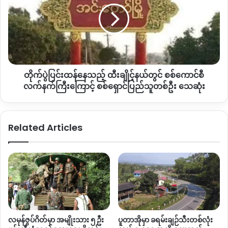
ကချင်အနုပညာရှင်ကြီးများနှင့်အတူအနုပညာလုပ်ငန်းများကို
သည့်
ဦးဆောင်လုပ်ကိုင်ခဲ့သူဖြစ်သည့်အပြင် ကချင်အနုပညာရှင်အဖွဲ့ဝင်
ထီး
များကို မျိုးဆက် ၅ ဆက်အထိ ဦးဆောင်နိုင်ခဲ့သူဖြစ်သည်ဟု သိရ
ချိုင့်
သည်။
နယ်
တွင်
စစ်
ထို့အပြင် ၂၀၁၂ တွင် ကချင်အနုပညာရှင်အသင်းချုပ် ဗဟို
တိုက်ပွဲပြင်းထန်နေသည့် ထီးချိုင့်နယ်တွင် စစ်ကောင်စီ
ကောင်စီ
ကော်မတီ ဖြစ်ပေါ်လာစေရန်အတွက် နည်းဥပဒေများ ရေးဆွဲကာ
လက်နက်ကြီး
လက်နက်ကြီးကြောင့် စစ်ရှောင်ပြည်သူတစ်ဦး သေဆုံး
ဖွဲ့စည်းတည်ထောင်နိုင်ပေးခဲ့သည်သာမက ကချင်လူမျိုးများ၏
ကြောင့်
လေးစားကြည် ညို အလေးထားခံရသည့် သမိုင်းဝင် အမျိုးသမီး
စစ်
တစ်ဦးအဖြစ် သတ်မှတ်ခြင်းခံရသူလည်းဖြစ်သည်။
ရှောင်
Related Articles
ပြည်
သူ
ယခုလို ဆရာမကြီး အင်ဖန်းဂျာရာ ဆုံးပါးသွားသည့်အပေါ် ကချင်
တစ်
အနုပညာရှင်အဖွဲ့အစည်းမှ အဖွဲ့ဝင်များလည်း အထူးဝမ်းနည်း
ဦး
ကြေကွဲရကြောင်း ပြောဆိုနေကြသည်။
သေဆုံး
“
ဆရာမကြီး ဒီလောကထွက်ခွာသွားခဲ့တာက ကျနော်တို့ လူမျိုးတွေ
အတွက်တော့ ကြီးမားတဲ့ဆုံးရှုံးမှုဖြစ်တယ်။ ဘာလို့လဲဆိုတော့ သူက
ကျနော်တို့ကချင်အနုပညာရှင်အသင်းရဲ့ မိခင်ကြီးဖြစ်တယ်
လမုန်ဇွပ်ဂိတ်မှာ အမျိုးသား ၅ ဦး
ပူတာအိုမှာ ခရမ်းချဉ်သီးတစ်လုံး