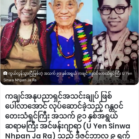
ကွယ်လွန်သွားပြီဖြစ်တဲ့ အသက် ၉၁ နှစ်အရွယ် ကချင် ဂန္ဓဝင်တေးသံရှင်ကြီး U Yen
Sinwa Nhpan Ja Ra
ကချင်အနုပညာရှင်အသင်းချုပ် ဖြစ်
ပေါ်လာအောင် လုပ်ဆောင်ခဲ့သည့် ဂန္တဝင်
တေးသံရှင်ကြီး အသက် ၉၁ နှစ်အရွယ်
ဆရာမကြီး အင်ဖန်းဂျာရာ
(U Yen Sinwa
Nhpan Ja Ra)
သည် ဒီဇင်ဘာလ ၉ ရက်