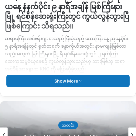
ယနေ့ နံနက်ပိုင်း ၉ နာရီအချိန် မြစ်ကြီးနား
မြို့ ရင်စိန်ဆေးရုံးကြီးတွင် ကွယ်လွန်သွားပြီ
ဖြစ်ကြောင်း သိရသည်။
ဆရာမကြီး အင်ဖန်းဂျာရာသည် ပြီးခဲ့သည့် သောကြာနေ့ ညနေပိုင်း
၅ နာရီအချိန်တွင် ရုတ်တရက် ခန္ဓာကိုယ်အတွင်း နာမကျန်ဖြစ်လာ
သည့်အတွက် မြစ်ကြီးနားမြို့ ရှိ ရင်စိန်ဆေးရုံတွင် ၂ ရက်ကြာ
ဆေးကုသမှုခံယူနေစဉ် ကွယ်လွန်သွားသည်ဟု သားဖြစ်သူ ဆရာ
အင်ဒိန်အားဂျာက
KNG
ကို ပြောဆိုခဲ့သည်။
Show More
“
အိမ်မှာ တရုတ်တရက်အန်တာတွေဖြစ်ပြီး အသက်ရှုကြပ်တာတွေ
ဖြစ်တယ်။ ရင်စိန်ဆေးရုံကို ပို့လိုက်ရတယ် ဆရာဝန်တွေပြောတော့
နှလုံးရောင်တယ် ပြီးရင် အဆုတ်ထဲရေရှိတယ်လို့ပြောတယ်။ အဲ့
ကြောင့် စနေ့နဲ့ တနင်္ဂနွေ ၂ ရက်ကတော့ သူတော်တော်လေး ကျော်
ဖြတ်ခဲ့ရတယ်။ မနေ့ညကတော့ သူအိမ်ပြန်မယ်လို့ မယ်လို့ပြော
တယ်။ ဒီမနက် အိမ်ကိုခေါ် သွားမယ်လို့ စီစဉ်နေတုန်း ၉နာရီခွဲ ဆုံး
သတင်း
သွားတယ်
”
ဟု ပြောဆိုသည်။