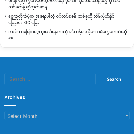
မိုးကြောင့် ကွင်းလမ်းသွားလာရေး ပိုခက်၊ ကုန်တင်ယာဉ်တွေကို ဆင်၊
ထိုနည်းတူ ယနေ့ ဇန်နဝါရီလ ၉ ရက်နေ့တစ်တည်းအတွင်း ကချင်
ထွန်စက်နဲ့ ဆွဲထုတ်နေရ
အနုပညာရှင်တစ်ဦးဖြစ်သည့် ဒါရိုက်တာ
Z
ခမ်းစိန်လည်း နာမကျန်း
ရွှေကူတိုက်ပွဲမှာ အရေးပါတဲ့ စစ်တပ်စခန်းတစ်ခုကို သိမ်းပိုက်နိုင်
ရောဂါဖြင့်ကွယ်လွန်သွားခဲ့ခြင်းဖြစ်သည်။
ကြောင်း KIO ပြော
လယ်ယာမြေထဲရွှေတူးဖော်နေတာကို ရပ်တန့်ပေးဖို့ဒေသခံတွေတောင်းဆို
နေ
Copy URL
Search
for:
Archives
Archives