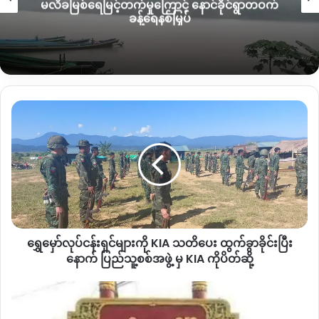
မလိခမြစ်ရေမြင့်တက်မှုကြောင့် နောင်ခိုင်ရွာတဝက်
ခန့်ရေနစ်မြှပ်
ဆရာမကြီး အင်ဖန်းဂျာရာသည် အသက် ၉၁ နှစ်အရွယ်အထိ ယခု
လို အသက်ရှုကြပ်ခြင်း၊ နှလုံးရောင်ခြင်း လုံးဝမရှိခဲ့ဘဲ ကျန်မာရေး
အလွန်ကောင်းမွန်သူဖြစ်ပြီး ယခုအကြိမ်မှသာ တရုတ်တရက် ထ
ဖောက်ပြီး ကွယ်လွန်သွားရခြင်းဖြစ်သည်ဟု သိရသည်။
ရွှေ
ဆရာမကြီး အင်ဖန်းဂျာရာ ဆေးရုံတက်နေစဉ် လာရောက်ကြည့်ရှု့
မှော်
သော ဘာသာရေးဆရာများ၊ ရိုးရာတာဝန်ရှိသူများကို ကိုယ့်လူမျိုး
လုပ်ငန်း
အတွက် သမိုင်းကြွေးမတင်ကြဖို့
ပြောကြားသွားသည်ဟု သိရသည်။
ရှင်
များ
“
ဆရာမကြီးက သမိုင်းကြွေးမတင်အောင် အားလုံးလုပ်ဆောင်ကြဖို့၊
ကို KIA သတိပေး
ထွက်
ကချင်လူမျိုးဆိုတာက လူဖြစ်ရုံနဲ့ ဖြစ်တည်လာကြမဟုတ်ဘူး။
ခွာ
ကိုယ့်လူမျိုးရဲ့ စာပေနဲ့ရိုးရာကို ထိန်းသိမ်းကြဖို့။ ပြီးရင် ကိုယ့်ရဲ့
ခိုင်း
ကိုယ်ကျိုးကို မကြည့်ပဲ အများကိုယ်ကျိုးကိုကြည့်ကြဖို့ ပြောသွား
ရွှေမှော်လုပ်ငန်းရှင်များကို KIA သတိပေး ထွက်ခွာခိုင်းပြီး
ပြီး
တယ်
”
ဟု ရိုးရာယဉ်ကျေးမှု တာဝန်ရှိသူတစ်ဦးက ပြောဆိုသည်။
နောက်
နောက် ပြည်သူ့စစ်အဖွဲ့ မှ KIA ကိုပိတ်ဆို့
ပြည်သူ့စစ်
ဆရာမကြီး အင်ဖန်းဂျာရာသည် လွန်ခဲ့သော ၁၉၄၇ ခုနှစ်
အဖွဲ့
တိုက်ပွဲ
မှ KIA ကို
ပြင်းထန်
လွတ်လပ်ရေးမတိုင်မှီကတည်းက ကချင်ပြည်နယ်အတွင်း ခေတ်ဦး
ပိတ်ဆို့
နေ