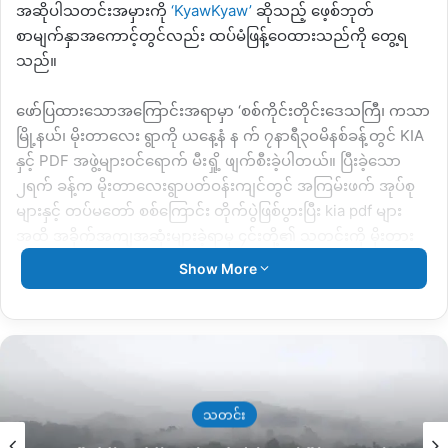
အဆိုပါသတင်းအမှားကို
‘KyawKyaw’
ဆိုသည့် ဖေ့စ်ဘုတ်
စာမျက်နှာအကောင့်တွင်လည်း ထပ်မံဖြန့်ဝေထားသည်ကို တွေ့ရ
သည်။
ဖော်ပြထားသောအကြောင်းအရာမှာ
‘
စစ်ကိုင်းတိုင်းဒေသကြီ၊ ကသာ
မြို့နယ်၊ မိုးတာလေး ရွာကို ယနေ့နံ န က် ၇နာရီ၃၀မိနစ်ခန့်တွင်
KIA
နှင့်
PDF
အဖွဲ့များဝင်ရောက် မီးရှို့ ဖျက်စီးခဲ့ပါတယ်။ ပြီးခဲ့သော
၂ရက် ခန့်က မိုးတာလေးရွာပတ်ဝန်းကျင်တွင် အကြမ်းဖက် အုပ်စု
များနှင့် တပ်မတော် စစ်ကြောင်း တိုက်ပွဲဖြစ်ပွားပြီး
kia pdf
များ
အထိ အခိုက်အကျအဆုံးများခဲ့ရာမှ ၄င်းတို့၏ သတင်းကို မိုးတား
လေးရွာက တပ်မတော်ကို ဒလန်လုပ်ပြီးသတင်းပေသည် ဆိုသော
Show More
စွတ်စွဲ ချက်ဖြင့် မကျေမနပ်ဖြစ်ကာမိုးတားလေးရွာကို
ဝင်ရောက်
မီးရှို့ဖျက်စီး ကြခြင်းဖြစ်ပါသည်
”
ဟု ဖော်ပြထားသည်။
ဒီအကြောင်းအရာနှင့်ပတ်သက်၍ သတင်းအချက်အလက်ကို စုံစမ်း
စစ်ဆေးကြည့်ရာတွင် ဝါဒဖြန့်သတင်းအမှား ဖြစ်နေသည်ကို တွေ့ရ
သည်။
သတင်း