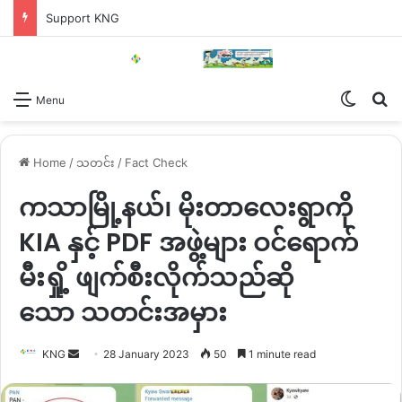
Support KNG
Switch
Se
Menu
Home
/
သတင်း
/
Fact Check
ကသာမြို့နယ်၊ မိုးတာလေးရွာကို
KIA နှင့် PDF အဖွဲ့များ ဝင်ရောက်
မီးရှို့ ဖျက်စီးလိုက်သည်ဆို
သော သတင်းအမှား
Send
KNG
28 January 2023
50
1 minute read
an
email