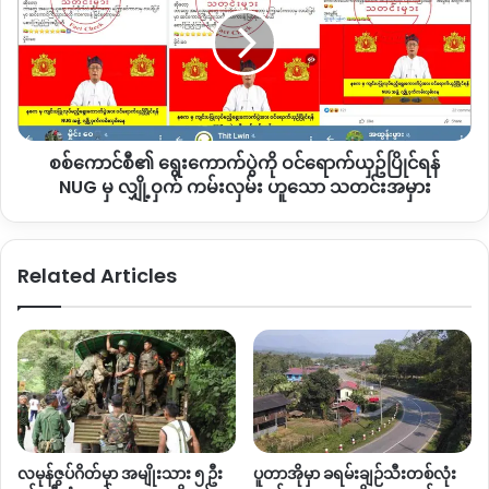
ယခုအချိန်တွင် စစ်ကောင်စီထောက်ခံသည့် စစ်တပ်လော်ဘီအုပ်စု
ညီ
ဝင်
များသည် ပြည်သူလူထုနှင့်
KIA/PDF
အစရှိသည့် စစ်အာဏာရှင်
လိုအပ်
ရော
နေ
က်
ဆန့်ကျင်နေကြသည့်အုပ်စုများကြား မဟုတ်မမှန်အမုန်းစကား
ယှ
လုပ်ဆောင်ခြင်းများကို ရည်ရွယ်ချက်ရှိရှိ စနစ်တကျအစီအစဥ်ဆွဲ
ဥ်
ပြီး ပိုမိုလုပ်ဆောင်လာနေသည်ကို တွေ့မြင်လာရပါသည်။
ပြိုင်
စစ်ကောင်စီ၏ ရွေးကောက်ပွဲကို ဝင်ရောက်ယှဥ်ပြိုင်ရန်
ရန်
NUG
NUG မှ လျှို့ဝှက် ကမ်းလှမ်း ဟူသော သတင်းအမှား
မှ
Copy URL
လျှို့ဝှက်
ကမ်းလှမ်း ဟူသော
Related Articles
သတင်း
အမှား
လမုန်ဇွပ်ဂိတ်မှာ အမျိုးသား ၅ ဦး
ပူတာအိုမှာ ခရမ်းချဉ်သီးတစ်လုံး