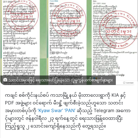
သတင်းအမှားဖြင့် ရေးသားဖော်ပြနေသော လူမှုကွန်ယက်စာမျက်နှာများ
ကချင် စစ်ကိုင်းနယ်စပ်
ကသာမြို့နယ် မိုးတာလေးရွာကို
KIA
နှင့်
PDF
အဖွဲ့များ ဝင်ရောက် မီးရှို့ ဖျက်စီးခဲ့သည်ဟူသော
သတင်း
အမှားတစ်ပုဒ်ကို
‘Kyaw Swar’
‘PAN’
ဆိုသည့်
Telegram
အကော
င့်များတွင် ဇန်နဝါရီလ ၂၃ ရက်နေ့တွင် ရေးသားဖြန့်ဝေထားပြီး
ကြည့်ရှုသူ ၂ သောင်းကျော်ရှိနေသည်ကို တွေ့ရသည်။