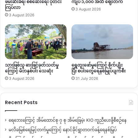
ဖမ်းဆီးခံရ၊ စစ်ဆေးရေး ပိုတင်း
ကျပ် ၁,၀၀၀ အထိ ဈေးတက်
ကြပ်လာ
3 August 2026
3 August 2026
သားဖြစ်သူ ဓားဖြင့်ခုတ်သတ်မှု
ရွှေတူးဖော်မှုကြောင့် စိုက်ပျိုး
ကြောင့် မိဘနှစ်ပါး သေဆုံး
ပြီး စပါးတွေရေနစ်မြုပ်ပျက်စီး
3 August 2026
31 July 2026
Recent Posts
ရေဘေးကြောင့် အိမ်ထောင်စု ၇ စု အိမ်ခြေမဲ့၊ KIO ကူညီပေးဖို့စီစဉ်နေ
မလိခမြစ်ရေမြင့်တက်မှုကြောင့် နောင်ခိုင်ရွာတဝက်ခန့်ရေနစ်မြှပ်