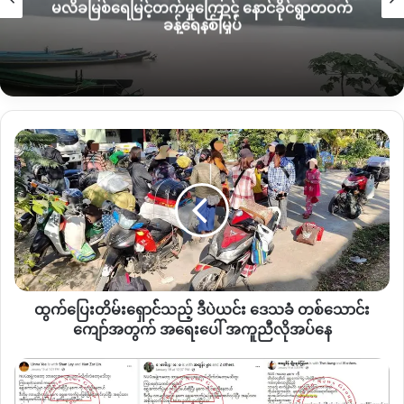
မလိခမြစ်ရေမြင့်တက်မှုကြောင့် နောင်ခိုင်ရွာတဝက်
အဘယ်ကြောင့်ဆိုသော်
“
စစ်ကိုင်းတိုင်း၊ ကသာမြို့နယ်၊ မိုးဒါးလေး
ခန့်ရေနစ်မြှပ်
ကျေးရွာ၊ တိုက်ကုန်းရပ်ကွက်မှ ပြည်သူပိုင်နေအိမ် ၄၁ လုံးအား စစ်
ကောင်စီတပ်သားများက ဇန်နဝါရီလ ၂၂ ရက်နေ့ တွင် မီးရှို့ဖျက်ဆီး
သွားကြောင်း သိရသည်
”
ဟု
‘
Mizzima-News Burmese
’
သတင်း
ဌာနတွင် ဖော်ပြထားသည့်အပြင် ဒေသခံတစ်ဦးမှ ရုပ်သံဗီဒီဖိုင်နဲ့
တကွ ဖြေဆိုထားသည်ကို တွေ့မြင်နိုင်သည်။
ထွက်ပြေး
တိမ်း
ဒါ့အပြင်
“
ဇန်နဝါရီလ ၂၃ ရက်နေ့ နံနက် ၇ နာရီ ၅၅ မိနစ်အချိန်တွင်
ရှော
စစ်တပ်က မိုးတားလေးကျေးရွာအုပ်စု၊
တိုက်ကုန်းရပ်ကျေးရွာကို
င််
သည့်
မီးရှို့နေခြင်းဖြစ်ပြီး မီးညွန့် မီးတောက်များကို အဝေး မှ ပင် မြင်နိုင်
ဒီ
ကြောင်း ဒေသပြည် သူ များက ဆိုကြသည်
”
ဟုလည်း
‘
Khit Thit
ပဲ
Media’
ဖေစ့်ဘုတ်စာမျက်နှာတွင် ဖော်ပြထားသည်ကို တွေ့မြင်
ယင်း ဒေသခံ
နိုင်သည်။
တစ်
ထွက်ပြေးတိမ်းရှောင််သည့် ဒီပဲယင်း ဒေသခံ တစ်သောင်း
သောင်း
ထို့ကြောင့် စစ်ကိုင်းတိုင်း၊
ကသာမြို့နယ်၊ မိုးတာလေး ရွာကို
KIA
နှင့်
ကျော်
ကျော်အတွက် အရေးပေါ် အကူညီလိုအပ်နေ
အတွက်
PDF
အဖွဲ့များ ဝင်ရောက် မီးရှို့ ဖျက်စီးခဲ့သည် ဆိုသည့် သတင်း
အရေး
စစ်
သည် သတင်းအမှားတစ်ပုဒ်သာဖြစ်ကြောင်း တွေ့မြင်နိုင်သည်။
ပေါ်
ကောင်စီ၏ ရွေးကောက်ပွဲ
အကူ
ကို