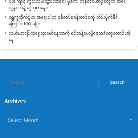
မိုးကြောင့် ကွင်းလမ်းသွားလာရေး ပိုခက်၊ ကုန်တင်ယာဉ်တွေကို ဆင်၊
ထွန်စက်နဲ့ ဆွဲထုတ်နေရ
ရွှေကူတိုက်ပွဲမှာ အရေးပါတဲ့ စစ်တပ်စခန်းတစ်ခုကို သိမ်းပိုက်နိုင်
ကြောင်း KIO ပြော
လယ်ယာမြေထဲရွှေတူးဖော်နေတာကို ရပ်တန့်ပေးဖို့ဒေသခံတွေတောင်းဆို
နေ
Search
for:
Archives
Archives