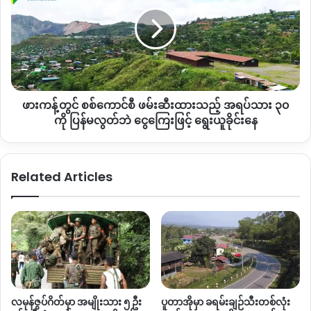
တွင်
စစ်
ကောင်စီ
ဖမ်းဆီး
ထား
သည့်
အရပ်သား
ဖားကန့်တွင် စစ်ကောင်စီ ဖမ်းဆီးထားသည့် အရပ်သား ၃၀
၃၀
ကို
ကို ပြန်မလွတ်ဘဲ ငွေကြေးဖြင့် ရွေးယူခိုင်းနေ
ပြန်
မ
လွတ်
Related Articles
ဘဲ
ငွေကြေး
ဖြင့်
ရွေး
ယူ
ခိုင်း
နေ
လမုန်ဇွပ်ဂိတ်မှာ အမျိုးသား ၅ ဦး
ပူတာအိုမှာ ခရမ်းချဉ်သီးတစ်လုံး