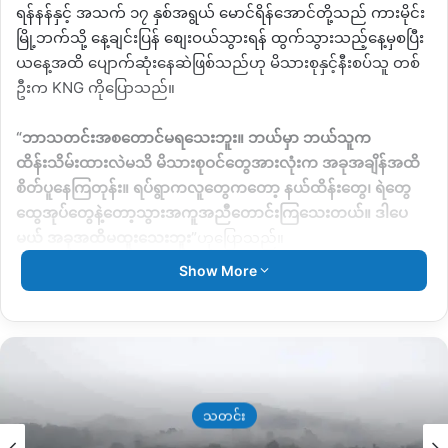
ရန်နန်နှင့် အသက် ၁၇ နှစ်အရွယ် မောင်ရိန်အောင်တို့သည် ကားမိုင်း
မြို့ဘက်သို့ နေ့ချင်းပြန် စျေးဝယ်သွားရန် ထွက်သွားသည့်နေ့မှစပြီး
ယနေ့အထိ ပျောက်ဆုံးနေဆဲဖြစ်သည်ဟု မိသားစုနှင့်နီးစပ်သူ တစ်
ဦးက
KNG
ကိုပြောသည်။
“
ဘာသတင်းအစတောင်မရသေးဘူး။ ဘယ်မှာ ဘယ်သူက
ထိန်းသိမ်းထားလဲမသိ မိသားစုဝင်တွေအားလုံးက အခုအချိန်အထိ
စိတ်ပူနေကြတုန်း။ ရပ်ရွာကလူတွေကတော့ နယ်ထိန်းတွေ၊ ရဲတွေ
ထွေအုပ်တွေနဲ့တော့သွားအကူအညီတောင်းကြသေးတယ်။ ဒါပေ
မယ် အခုအထိမထူးသေးဘူး
”
ဟုပြောသည်။
Show More
ပျောက်ဆုံးနေဆဲဖြစ်သည့် ဦးအင်ဗွေဘရန် နှင့် မောင်ရိန်အောင်
တို့သည် တောင်သူများသာဖြစ်ပြီး ၅ ရက်နေ့ ကားမိုင်းမြို့သို့ သုံးဘီး
ပြင်ရန် စက်ပစ္စည်းအချို့သွားဝယ်စဉ် ဖမ်းဆီးခံလိုက်ရခြင်း
ဖြစ်သည်။
လဝါးဒေသခံ ၂ ဦးပျောက်ဆုံးနေသည့် ကစ္စနှင့်ပတ်သက်ပြီး ဆက်
သတင်း
သွယ်စုံးစပ်မေးမြန်းချက်အရ စစ်ကောင်စီဘက်က ဖမ်းဆီးထားခြင်း