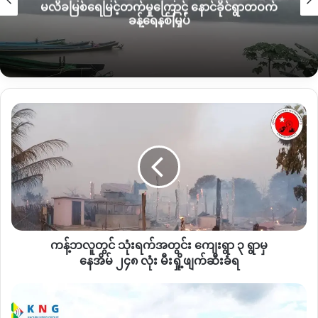
မလိခမြစ်ရေမြင့်တက်မှုကြောင့် နောင်ခိုင်ရွာတဝက်
ဖြစ်နိုင်သည်ဟု နောက်ထပ်ဒေသခံတစ်ဦးက ယခုလိုပြောသည်။
ခန့်ရေနစ်မြှပ်
“
အခုစုံစမ်းကြည့်ရသလောက် စစ်တပ်ကနေ ဖမ်းသွားတာက
သေချာတယ်။ ဒီဘက်
KIA
ဘက်ကနေ ဖမ်းထားတယ်ဆိုရင် ပြန်မ
လွတ်ရင်တောင် ကျနောတို့ဆီမှာ သတင်းရမှာပဲလေ။ အခုက
စစ်တပ်ကနေ ဖမ်းဆီးထားတာဟုတ်တယ်
”
ဟုပြောသည်။
ကန့်
ဘ
ဒေသခံများ၏ ပြောဆိုချက်အရ ယင်းအမျိုးသားနှစ်ဦးကို စစ်
လူ
ကောင်စီဖမ်းထားသည်ဟုပြောဆိုထားသော်လည်း
KNG
သတင်း
တွင်
သုံး
ဌာနအနေဖြင့် အသေးစိတ်အတည်ပြုရန်ခက်ခဲနေဆဲ ဖြစ်သည်။
ရက်
အတွင်း
ကျေးရွာ ၃ ရွာ
Copy URL
မှ
ကန့်ဘလူတွင် သုံးရက်အတွင်း ကျေးရွာ ၃ ရွာမှ
နေအိမ် ၂၄၈ လုံး မီးရှို့
ဖျက်ဆီး
နေအိမ် ၂၄၈ လုံး မီးရှို့ဖျက်ဆီးခံရ
ခံရ
ဖား
ကန့်