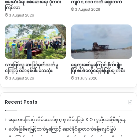
ဖမ်းဆီးခံရ၊ စစ်ဆေးရေး ပိုတင်း
ကျပ် ၁,၀၀၀ အထိ ဈေးတက်
ကြပ်လာ
3 August 2026
3 August 2026
သားဖြစ်သူ ဓားဖြင့်ခုတ်သတ်မှု
ရွှေတူးဖော်မှုကြောင့် စိုက်ပျိုး
ကြောင့် မိဘနှစ်ပါး သေဆုံး
ပြီး စပါးတွေရေနစ်မြုပ်ပျက်စီး
3 August 2026
31 July 2026
Recent Posts
ရေဘေးကြောင့် အိမ်ထောင်စု ၇ စု အိမ်ခြေမဲ့၊ KIO ကူညီပေးဖို့စီစဉ်နေ
မလိခမြစ်ရေမြင့်တက်မှုကြောင့် နောင်ခိုင်ရွာတဝက်ခန့်ရေနစ်မြှပ်