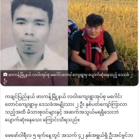
ဖားကန့်မြို့နယ် လဝါးအုပ်စု မဂေါင်းတောင်ကျေးရွာမှ ပျောက်ဆုံးနေသည့် ဒေသခံ ၂
ဦး
ကချင်ပြည်နယ် ဖားကန့်မြို့နယ် လဝါးကျေးရွာအုပ်စု မဂေါင်း
တောင်ကျေးရွာမှ ဒေသခံအမျိုးသား ၂ ဦး နှစ်ပတ်ကျော်ကြာလာ
သည့်အထိ မိသားစုဝင်များနှင့် အဆက်အသွယ်မရရှိသေးဘဲ
ပျောက်ဆုံးနေသေး ကြောင်းသိရသည်။
ဖေဖော်ဝါရီလ ၅ ရက်နေ့တွင် အသက် ၄၂ နှစ်အရွယ်ရှိ ဦးအင်ဗွင်ဘ