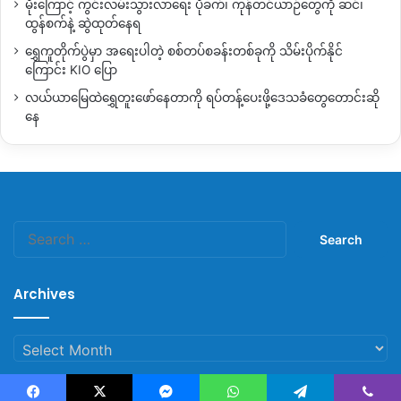
မိုးကြောင့် ကွင်းလမ်းသွားလာရေး ပိုခက်၊ ကုန်တင်ယာဉ်တွေကို ဆင်၊
ထွန်စက်နဲ့ ဆွဲထုတ်နေရ
ရွှေကူတိုက်ပွဲမှာ အရေးပါတဲ့ စစ်တပ်စခန်းတစ်ခုကို သိမ်းပိုက်နိုင်
ကြောင်း KIO ပြော
လယ်ယာမြေထဲရွှေတူးဖော်နေတာကို ရပ်တန့်ပေးဖို့ဒေသခံတွေတောင်းဆို
နေ
Search
for:
Archives
Archives