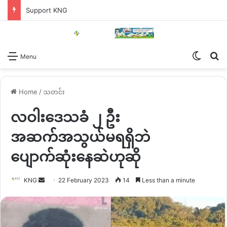
Support KNG
Switch
Se
Menu
Home
/
သတင်း
လဝါးဒေသခံ ၂ ဦး
အဆက်အသွယ်မရရှိဘဲ
ပျောက်ဆုံးနေဆဲဟုဆို
Send
KNG
22 February 2023
14
Less than a minute
an
email