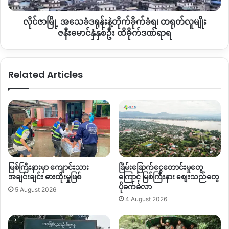
တယ်။ ဖားကန့်အကျိုးစီးပွားနယ်မြေဆိုတော့လေ တိတိကျကျပြော
ခို
လိုင်ဇာမြို့ အသေခံဒရုန်းနဲ့တိုက်ခိုက်ံခံရ၊ တရုတ်လူမျိုး
က်ံ
ဖို့ခက်ပါတယ်။ အများဆုံးထွက်သွားတာက မှော်ဆီစာဘုရားကုန်းက
ခံရ၊
ဇနီးမောင်နှံနှစ်ဦး ထိခိုက်ဒဏ်ရာရ
ပါတယ်။ လုံးခင်းမျောက်ကုန်းနေရာတွေက ဆုတ်သွားတာပါ။ အင်း
တရုတ်
အားက တစ်ရာကျော်နဲ့ ၂၀၀ လောက်ရှိပါတယ်
”
လို့ပြောပါတယ်။
လူမျိုး
ဇနီးမောင်နှံ
Related Articles
ဖားကန့်ဒေသကို ပြီးခဲ့တဲ့ ဧပြီလကတည်းကနေ လက်လွတ်လိုက်ရ
နှစ်
ဦး
တဲ့ နေရာတွေကို ပြန်ရဖို့ စစ်ကြောင်းထိုးထားတဲ့ စစ်အင်အား ၈၀၀ နဲ့
ထိခိုက်
တစ်ထောင်ကြားမှာရှိနိုင်တယ်လို့ ဖားပြည်သူတွေပြောပါတယ်။
ဒဏ်ရာ
ရ
အဲဒီစစ်အင်အားထဲက ၂၀၀ ခန့်သာ စစ်ကြောင်းပြန်ထွက်ခွာသွားတာ
ဖြစ်တာကြောင့် လိုအပ်တဲ့နေရာတွေမှာ ပြန်ဖြည့်တင်းဖို့ ထွက်ခွာ
သွားတာဖြစ်နိုင်တယ်လို့သုံးသပ်နေကြပါတယ်။
မြစ်ကြီးနားမှာ ကျောင်းသား
ခြိမ်းခြောက်ငွေတောင်းမှုတွေ
ဒါ့အပြင် စစ်တပ်ဟာ ဖားကန့်ကို စစ်ကြောင်းစတင်ထိုးလာတဲ့အခါ
အချင်းချင်း ဓားထိုးမှုဖြစ်
ကြောင့် မြစ်ကြီးနား စျေးသည်တွေ
ပိုခက်ခဲလာ
မှာ စစ်တပ်လက်အောက်ခံ ပြည်သူ့စစ်အင်အားအသုံးပြုပြီး ဝင်
5 August 2026
4 August 2026
ရောက်လာတာဖြစ်ပြီး လက်ရှိ စစ်တပ်ဝင်ရောက်ထားနိုင်တဲ့ နေရာ
တွေမှာ ပြည်သူ့စစ်အဖွဲ့တွေကို ပြန်ပြီးထိန်းချုပ်ခိုင်းစေလိုတာ
ကြောင့် စစ်အင်အားတစ်ချို့ပြန်ပြီး ဆုတ်ခွာသွားတာဖြစ်နိုင်တယ်လို့