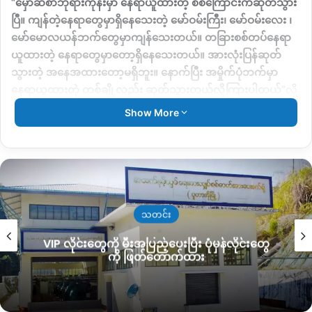
“
မှော်ဆီစာဘုရားကုန်းမှာ နေရာယူထားတဲ့ စစ်ကြောင်းကဆုတ်သွား
ပြီ။ ကျန်တဲ့နေရာတွေမှာရှိနေသေးတဲ့ မော်ဝမ်းကြီး၊ မော်ဝမ်းလေး ၊
မော်မောလယန်ဘက်တွေမှာကျန်သေးတယ်။ တခြားစစ်တပ်နေရာ
ယူထားတဲ့ နေရာတွေမှာတော့ရှိနေသေးတယ်။ အားလုံးပြန်ဆုတ်
သွားတဲ့ အနေအထားတော့မရှိဘူး။ နောက်ပြီး အမှိုက်ပုံဘက်မှာ
နေရာယူထားတဲ့ တစ်ချို့လည်း ဆုတ်သွားတယ်လို့ကြားပါတယ်
”
လို့
ပြောပါတယ်။
Show More
သတင်း
စစ်ကြောင်းတွေက အောက်တိုဘာလ ၁၄ ရက်နေ့ကစပြီး ဖားကန့်မြို့
အဝင်ယမ်းချက်စက်ရုံကနေ တစ်ဆင့် ကားမိုင်းလမ်းဘက်ကို စစ်
VIP လိုင်းတွေကို မီးအပြည့်ပေးပြီး ပုံမှန်လိုင်းတွေ
အင်းအား ၂၀၀ ခန့်ရှိတဲ့ စစ်ကြောင်းက လမ်းခရီးထောက်ပြီး ထွက်
ကို ဖြတ်တောက်ထား
ခွာနေတယ်လို့ သိရပါတယ်။
အခုလို စစ်ကြောင်းတစ်ချို့ထွက်ခွာလာပြီးနောက် တိုက်ပွဲဖြစ်နေတဲ့