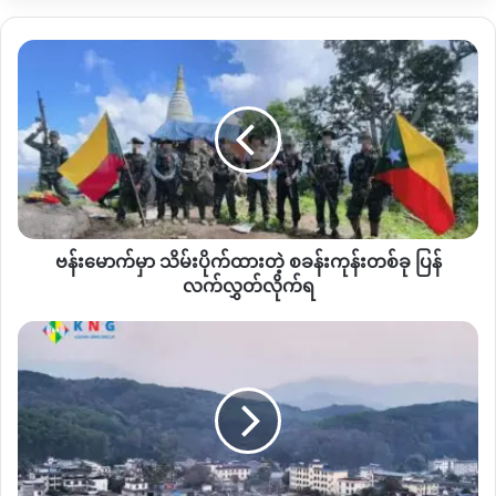
မလန်းကျေးရွာဘက်မှာလည်း တိုက်ပွဲပြန်ငြိမ်သွားတာ ၂ ရက်ခန့်ရှိ
လာသလို လက်နက်ကြီးပစ်ခတ်သံတွေလည်း ဒီကနေ့
ဗန်း
အောက်တိုဘာလ ၁၆ ရက်နေ့အထိ မကြားရေသေးဘူးလို့ ဖားကန့်
မောက်
မှာ
ပြည်သူတွေပြောပါတယ်။
သိမ်းပိုက်
ထား
လုံးခင်းကနေ ဖားကန့် ယမ်းချက်စက်ရုံအထိ စစ်ကြောင်းထွက်ခွာ
တဲ့
သွားတဲ့ လမ်းတစ်လျှောက်မှာ
KIA
နဲ့
PDF
တပ်ဖွဲ့တွေ မိုင်းဆွဲ
စခန်း
တိုက်ခိုက်တာတွေရှိခဲ့ပေမယ့် စစ်ကြောင်းတွေ ထွက်ခွာနိုင်ခဲ့တယ်လို့
ကုန်း
တစ်
လည်း သိရပါတယ်။
ဗန်းမောက်မှာ သိမ်းပိုက်ထားတဲ့ စခန်းကုန်းတစ်ခု ပြန်
ခု
ပြန်
လက်လွှတ်လိုက်ရ
စစ်တပ်ဘက်ကနေ စစ်အင်အားတစ်ချို့ ဖားကန့်ဒေသထဲကနေ ပြန်
လက်လွှတ်
ပြီးထွက်ခွာသွားတာဟာ တပ်ချိန်းတာဖြစ်နိုင်သလို တစ်ခြား
လိုက်
လိုင်
တိုက်ပွဲ‌နေရာဒေသကို ပြန်ထိုးဖို့လည်း ဖြစ်နိုင်တယ်လို့ ဖားကန့်
ရ
ဇာ
KPDF
ကတာဝန်ရှိသူတစ်ဦး အခုလိုသုံးသပ်ထားပါတယ်။
မြို့
အသေခံ
ဒ
“
စစ်အင်အားတစ်ချို့ပြန်ဆုတ်သွားတာကသေချာပါတယ်။ တိုက်ပွဲမ
ရုန်း
ဖော်ဆောင်တော့ပဲ ညှိနှိုင်းပြီး ဆုတ်သွားတာလား။ စစ်တပ်ရဲ့ အမိန့်
နဲ့
ကြောင့် တခြားလိုအပ်နေတဲ့ နေရာမှာဖြည့်ဖို့ လားပြောဖို့တော့ခက်
တိုက်