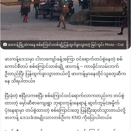
ဖားကန့်မြို့ထဲကနေ စစ်ကြောင်းတစ်ချို့ပြန်ထွက်ခွာသွားတဲ့ မြင်ကွင်း Photo - Crd
ဖားကန့်ဒေသမှာ ငါးလကျော်ခန့်အကြာ ဝင်ရောက်တပ်စွဲနေတဲ့ စစ်
ကောင်စီတပ် စစ်ကြောင်းတစ်ချို့ ဖားကန့်
–
ကားမိုင်းလမ်းဘက်
ဦးတည်ပြီး ပြန်ထွက်ခွာသွားတယ်လို့ ဖားကန့်မှာနေထိုင်သူတွေဆီက
နေ သိရပါတယ်။
ပြီးခဲ့တဲ့ ဧပြီလကစပြီး စစ်ကြောင်းဝင်ရောက်လာကတည်းက တပ်စွဲ
ထားတဲ့ မှော်ဆီစာကျေးရွာ ဘုရားကုန်းနေရာနဲ့ ဆွတ်ဘွမ့်
(
အမှိုက်
ပုံ
)
နေရာမှာ တပ်စွဲထားတဲ့ စစ်ကြောင်းတွေ ပြန်ပြီးဆုတ်သွားတယ်လို့
ဖားကန့် ဒေသခံအမျိုးသားတစ်ဦးက
KNG
ကိုပြောပါတယ်။