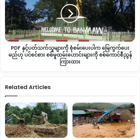
အားလုံး
ပတ်သက်
မွေးမြူရေးအတွက် လိုအပ်တဲ့ တဲဆောက်ဖို့ဆိုပြီး ပြောလာတယ်။
အတွက်
သူများ
ဟု
ကျနော်လည်း သက်ဆိုင်ရာ တာဝန်ရှိသူတွေကို အကြောင်းကြားပြီး
ကို
NUG
စုံစမ်း
ရင်တော့ ထုတ်ယူဖို့ ပြောလိုက်တယ်။ ဒါပေမယ့် အဲ့ဒီနေရာဘက်မှာ
ဝန်ကြီး
ပေး
ဒေသခံတွေရဲ့ CF နေရာရှိတယ်။ အဲ့ထဲမှာရှိတဲ့ သစ်တွေကိုတော့ မ
ဒေါက်တာ
ပါက
ယူဖို့တော့ ပြောလိုက်တယ်။ ကျနော်လည်း အဲ့ဒီနေရာကို မရောက်
တူး
မြေကွက်
သေးတော့ သေချာမသိရသေးဘူး” ဟု ပြောဆိုထားသည်။
ခေါင်
PDF နှင့်ပတ်သက်သူများကို စုံစမ်းပေးပါက မြေကွက်ပေး
ပေး
ပြော
မည်
မည်ဟု ပင်စင်စား စစ်မူထမ်းဟောင်းများကို စစ်ကောင်စီညွန်
ဟု
ကြားထား
ဟူးကောင့်ချိုင့်ဝှမ်းဒေသ လီဒိုလမ်းမပေါ် ဒေသများတွင် ယခင်
ပင်စင်စား
ကတည်းက
ယုဇနကုမ္ပဏီ
နှင့်ဒေသခံများကြား မြေယာပြဿနာရှိ
စစ်
နေခဲ့ပြီး ယခု ယုဇန ကုမ္ပဏီထွက်ခွာသွားပြီးနောက်ပိုင်းလည်း ရွှေတူး
မူ
ဖော်မှု၊ သစ်ထုတ်မှု ကိစ္စများဖြင့် ပြဿနာများရှိနေဆဲ ဖြစ်သည်။
Related Articles
ထမ်း
ဟောင်း
များ
ကို
Copy URL
စစ်
ကောင်စီ
ညွန်
ကြား
ထား