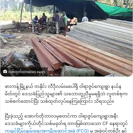
သစ်ထုတ်ထားသော နေရာ
ဖားကန့်မြို့နယ် တနိုင်း လီဒိုလမ်းမပေါ်ရှိ ဝါရာဇွပ်ကျေးရွာ နယ်န
မိတ်တွင် ဒေသခံပြည်သူများ၏ သဘောတူညီမှုမရရှိဘဲ လူတစ်စုက
သစ်စက်ထောင်ပြီး သစ်ထုတ်လုပ်နေကြကြောင်း သိရသည်။
ပြီးခဲ့သည့် အောက်တိုဘာလမှစတင်ကာ ဝါရာဇွပ်ကျေးရွာအနီး
ဒေသခံများကိုယ်တိုင်သစ်မခုတ်ရ တားမြစ်ထားသော CF နေရာတွင်
ကချင်ငြိမ်းချမ်းရေးအကျိုးဆောင်အဖွဲ့ (PCG)
မှ အဖွဲ့ဝင်တစ်ဦး နှင့်