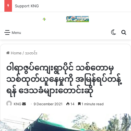
Support KNG
Switch
Se
Menu
Home
/
သတင်း
ဝါရာဇွပ်ကျေးရွာပိုင် သစ်တောမှ
သစ်ထုတ်ယူနေမှုကို အမြန်ရပ်တန့်
ရန် ဒေသခံများတောင်းဆို
Send
KNG
9 December 2021
14
1 minute read
an
email