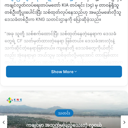
ကချင်လွတ်လပ်ရေးတပ်မတော် KIA တပ်ရင်း (၁၄) မှ တာဝန်ရှိသူ
တစ်ဦးတို့ပူးပေါင်းပြီး သစ်ထုတ်လုပ်နေသည်ဟု အမည်မဖော်လိုသူ
ဒေသခံတစ်ဦးက KNG သတင်းဌာနကို ပြောဆိုခဲ့သည်။
“အခု သူတို့ သစ်စက်ထောင်ပြီး သစ်ထုတ်နေတဲ့နေရာက ဒေသခံ
တွေရဲ့ CF သတ်မှတ်ထားတဲ့နေရာ ဖြစ်တယ်။ ဒေသခံအားလုံးနဲ့
သက်ဆိုင်တဲ့နေရာဖြစ်တယ်။ ကျနော်တို့ ဒေသခံတွေကိုယ်တိုင်
လည်း အဲ့နေရာမှာ ဘယ်သူမှ သစ်ခုတ်လို့မရအောင် တားမြစ်ထား
တယ်။ ဒါကိုသူတို့က အာဏာပါဝါသုံးပြီး သစ်တွေထုတ်ယူနေတာက
မကောင်းဘူး။ ဒါကို ဘယ်မှ သဘောမတူကြပါဘူး” ဟု ပြောဆို
Show More
သည်။
ဒေသခံပြည်သူများ နှစ်ကြာရှည် CF မြေနေရာအဖြစ် သတ်မှတ်ထား
သည့် သစ်တောနေရာတွင် သစ်ထုတ်ယူနေသည့် လုပ်ရပ်ကို အမြန်
ရပ်တန့်ပေးစေလိုကြောင်းနှင့် သူကဆက်ဆိုထားသည်။
သတင်း
“သူတို့လုပ်နေတဲ့ ပုံစံက ဒေသခံတွေကို ဂရုမစိုက်တဲ့ပုံစံ ဖြစ်နေ
ကချင်မှာ အသက်မပြည့်သေးတဲ့ လူငယ်
တယ်။ ဒါကို ကျနော်တို့က လက်ခံစရာအကြောင်း မရှိဘူး။ အသုံးလို