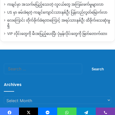
ကချင်မှာ အသက်မပြည့်သေးတဲ့ လူငယ်တွေ အကြမ်းဖက်မှုများလာ
US မှာ ဖမ်းခံရတဲ့ ကချင်ကျောင်းသားနှစ်ဦး ပြန်လည်လွတ်မြောက်လာ
လေကြောင်း တိုက်ခိုက်ခံရတာကြောင့် အရပ်သားနှစ်ဦး ထိခိုက်၊သေဆုံးမှု
ရှိ
VIP လိုင်းတွေကို မီးအပြည့်ပေးပြီး ပုံမှန်လိုင်းတွေကို ဖြတ်တောက်ထား
Search
for:
Archives
Archives