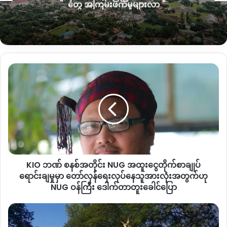
တွေ အကြမ်းဖက်မှုများလာ
လို့ သစ်ထုတ်ယူတယ်ဆိုရင်တောင် လိုတာထက်ပိုနေပြီ။ ဒီနေရာက
ကျနော်တို့ ဒေသခံတွေအားလုံးနဲ့ဆိုင်တဲ့ နေရာဖြစ်တဲ့အတွက် ရွာခံ
တွေကို အသိပေးသင့်တယ်။ ရှိတဲ့ အာဏာကို ဗန်းပြပြီး လုပ်ချင်
သလို စိတ်ကြိုက်လုပ်လို့မှ မရတာ။ ဒါကြောင့် တောင်းဆိုချင်တာက
အမြန်ရပ်တန့်ပေးပါ” ဟု အမည်မဖော်လိုသူ ဒေသခံတစ်ဦးက
KIO
ပြောဆိုသည်။
ဘဏ်
စနစ်
လက်ရှိ သစ်ထုတ်ယူနေသည့် နေရာမှာ ဝါရာဇွပ်ကျေးရွာ၏
အတိုင်း
NUG
အနောက်ဘက်ခြမ်း ၃မိုင်ခန့်အကွာတွင်ဖြစ်ပြီး ၂၀၁၃ ခုနှစ်
အထူး
နောက်ပိုင်း CF နေရာအဖြစ် ဒေသခံများသတ်မှတ်ထားသော
ငွေတိုက်
သစ်တောမြေ ၁၅ ဧကတွင် ကျရောက်နေသောကြောင့် ဒေသခံပြည်
စာချုပ်
သူများက ကန့်ကွက်နေခြင်းဖြစ်ကြောင်း ဆိုသည်။
ရောင်းချ
KIO ဘဏ် စနစ်အတိုင်း NUG အထူးငွေတိုက်စာချုပ်
မှု
လက်ရှိ သစ်ထုတ်လုပ်နေသူတစ်ဦးက သစ်မထုတ်ခင်က ၎င်းထံသို့
မှာ
ရောင်းချမှုမှာ တော်လှန်ရေးလုပ်နေသူအားလုံးအတွက်ဟု
တော်လှန်ရေး
NUG ဝန်ကြီး ဒေါက်တာတူးခေါင်ပြော
အကြောင်းကြားမှုရှိခဲ့ကြောင်း ဝါရာဇွပ်အုပ်ချုပ်ရေးမှူးထံမှ သိရ
လုပ်
သည်။
နေ
PDF
သူ
နှင့်
“သူတို့သစ်ထုတ်ယူဖို့ ဖုန်းနဲ့အကြောင်းကြားလာတာရှိတယ်။