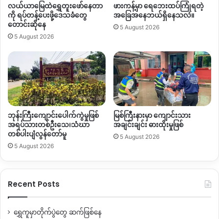
လယ်ယာမြေထဲရွှေတူးဖော်နေတာ
ဖားကန့်မှာ ရေဘေးထပ်ကြုံရတဲ့
ကို ရပ်တန့်ပေးဖို့ဒေသခံတွေ
အခြေအနေဘယ်ရှိနေသလဲ။
တောင်းဆိုနေ
5 August 2026
5 August 2026
ဘုန်းကြီးကျောင်းပေါက်ကွဲမှုဖြစ်
မြစ်ကြီးနားမှာ ကျောင်းသား
အရပ်သားတစ်ဦးသေ၊သံဃာ
အချင်းချင်း ဓားထိုးမှုဖြစ်
တစ်ပါးပျံလွန်တော်မူ
5 August 2026
5 August 2026
Recent Posts
ရွှေကူမှာတိုက်ပွဲတွေ ဆက်ဖြစ်နေ