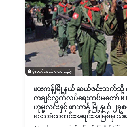
ပုံဟောင်းအသုံးပြုထားသည်။
ဖားကန့်မြို့နယ် ဆယ်ဇင်းဘက်သို့
ကချင်လွတ်လပ်ရေးတပ်မတော် KIA တ
ဟုမ္မလင်းနှင့် ဖားကန့် မြို့နယ် ၂ခု
ဒေသခံသတင်းအရင်းအမြစ်မှ သ