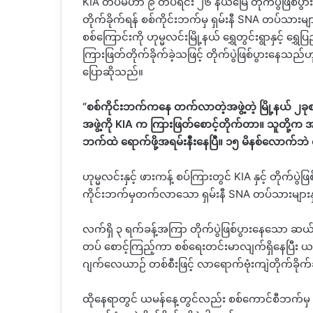
KIA တပ်မဟာ ၉ တပ်ရင်း ၂၆ နယ်မြေ တိုက်ပွဲဖြစ်ပ
တိုက်ခိုက်ရန် စစ်ကိုင်းဘက်မှ ရှမ်းနီ SNA တပ်သ
စစ်ကြောင်းကို ဟုမ္မလင်းမြို့နယ် ရွှေတွင်းရွာနှင့် ရွှ
ကြားဖြတ်တိုက်ခိုက်ခဲ့သဖြင့် တိုက်ပွဲဖြစ်ပွားန
ပြောဆိုသည်။
“စစ်ကိုင်းဘက်ကနေ တက်လာတဲ့အဖွဲ့တဲ့ မြို့နယ် ၂
အဖွဲ့ကို KIA က ကြားဖြတ်စောင့်တိုက်တာ။ သူတို့က 
ဘက်ထဲ ရောက်ဖို့အရမ်းနီးနေပြီ။ ၁၅ မိနစ်လောက်ဘဲ
ဟုမ္မလင်းနှင့် ဖားကန့် စပ်ကြားတွင် KIA နှင့် တိုက်ပ
ကိုင်းဘက်မှတက်လာသော ရှမ်းနီ SNA တပ်သားများနှင့
လက်ရှိ ၃ ရက်ခန့်အကြာ တိုက်ပွဲဖြစ်ပွားနေသော ဆယ်
တပ် စောင့်ကြည့်ကာ စစ်ရေးတင်းမာလျက်ရှိနေပြီး ယန
ဂျက်လေယာဉ် တစ်စီးဖြင့် လာရောက်ဗုံးကျဲတိုက်ခို
ထိုနေရာတွင် ယမန်နေ့တွင်လည်း စစ်ကောင်စီဘက်မ