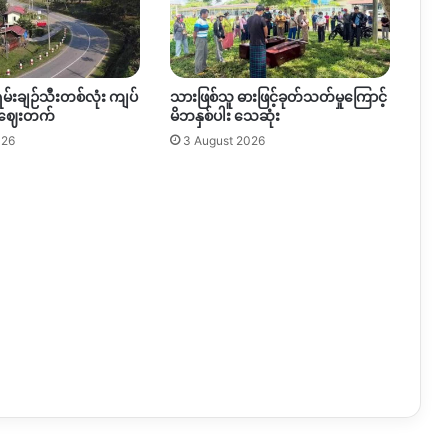
ရမ်းချဉ်သီးတစ်လုံး ကျပ်
သားဖြစ်သူ ဓားဖြင့်ခုတ်သတ်မှုကြောင့်
 ဈေးတက်
မိဘနှစ်ပါး သေဆုံး
026
3 August 2026