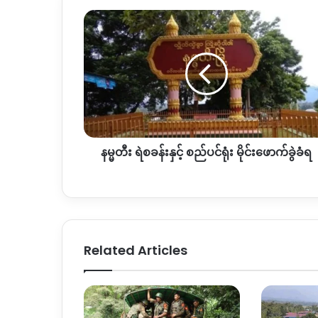
န
မ္
မ
တီး
ရဲစခန်း
နှင့်
စည်ပင်
ရုံး
မိုင်း
နမ္မတီး ရဲစခန်းနှင့် စည်ပင်ရုံး မိုင်းဖောက်ခွဲခံရ
ဖောက်ခွဲ
ခံရ
Related Articles