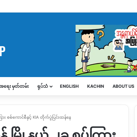
့်အရေး မှတ်တမ်း
ရုပ်သံ
ENGLISH
KACHIN
ABOUT US
ကြား စစ်ကောင်စီနှင့် KIA တိုက်ပွဲပြင်းထန်နေ
့် မြို့နယ် ၂ခု စပ်ကြား