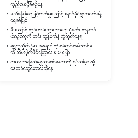
ကူညီပေးဖို့စီစဉ်နေ
မလိခမြစ်ရေမြင့်တက်မှုကြောင့် နောင်ခိုင်ရွာတဝက်ခန့်
ရေနစ်မြှပ်
မိုးကြောင့် ကွင်းလမ်းသွားလာရေး ပိုခက်၊ ကုန်တင်
ယာဉ်တွေကို ဆင်၊ ထွန်စက်နဲ့ ဆွဲထုတ်နေရ
ရွှေကူတိုက်ပွဲမှာ အရေးပါတဲ့ စစ်တပ်စခန်းတစ်ခု
ကို သိမ်းပိုက်နိုင်ကြောင်း KIO ပြော
လယ်ယာမြေထဲရွှေတူးဖော်နေတာကို ရပ်တန့်ပေးဖို့
ဒေသခံတွေတောင်းဆိုနေ