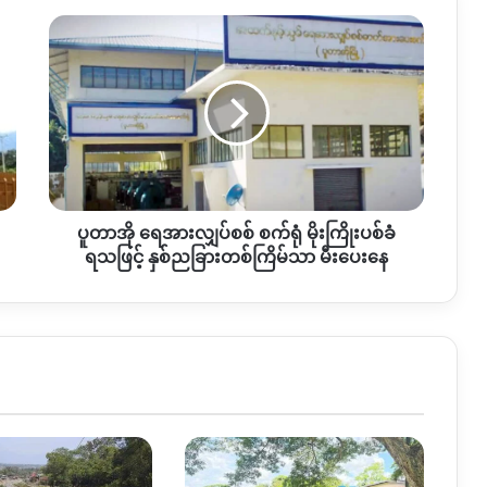
ပူ
တာ
အို
ရေအား
လျှပ်စစ်
စက်ရုံ
မိုးကြိုးပစ်
ခံ
ရသ
ပူတာအို ရေအားလျှပ်စစ် စက်ရုံ မိုးကြိုးပစ်ခံ
ဖြ
င့်
ရသဖြင့် နှစ်ညခြားတစ်ကြိမ်သာ မီးပေးနေ
နှစ်
ည
ခြား
တစ်
ကြိမ်
သာ
မီး
ပေး
နေ