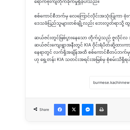
ရောက်ဗုံးကျဲတိုက်ခိုက်မှုရှိခဲ့ပါသည်။
စစ်ကောင်စီဘက်မှ လေကြောင်လိုင်းအသုံးပြုကာ ဗုံးကျ
ဒေသခံပြည်သူများတစ်ချို့လည်း ဘေးလွတ်ရာသို့ ထ
ဆယ်ဇင်းတွင်ဖြစ်ပွားနေသော တိုက်ပွဲသည် ဇူလို
ဆယ်ဇင်းကျေးရွာအနီးတွင် KIA ဝိုင်းရံပိတ်ဆို့ထားကာ 
နေရာတွင် လက်ရှိအချိန်အထိ စစ်ကောင်စီတပ်ဘက်မှ စစ
ဟု ရှေ့တန်း KIA သတင်းအရင်းအမြစ်မှ စုံစမ်းသိရှိ
Facebook
X
Messenger
Print
Share