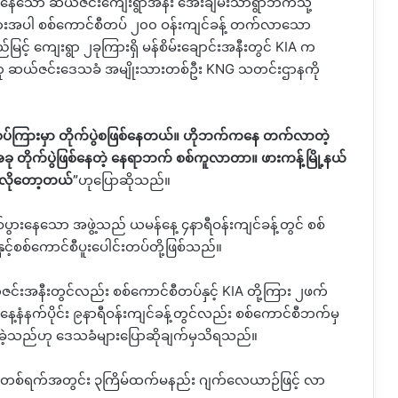
ွားနေသော ဆယ်ဇင်းကျေးရွာအနီး အေးချမ်းသာရွာဘက်သို့
ားများအပါ စစ်ကောင်စီတပ် ၂၀၀ ဝန်းကျင်ခန့် တက်လာသော
ေပြည်မြင့် ကျေးရွာ ၂ခုကြားရှိ မန်စိမ်းချောင်းအနီးတွင် KIA က
ေသည်ဟု ဆယ်ဇင်းဒေသခံ အမျိုးသားတစ်ဦး KNG သတင်းဌာနကို
ခုစပ်ကြားမှာ တိုက်ပွဲစဖြစ်နေတယ်။ ဟိုဘက်ကနေ တက်လာတဲ့
အခု တိုက်ပွဲဖြစ်နေတဲ့ နေရာဘက် စစ်ကူလာတာ။ ဖားကန့်မြို့နယ်
 လိုတော့တယ်”
ဟုပြောဆိုသည်။
ွဲဖြစ်ပွားနေသော အဖွဲ့သည် ယမန်နေ့ ၄နာရီဝန်းကျင်ခန့်တွင် စစ်
်စစ်ကောင်စီပူးပေါင်းတပ်တို့ဖြစ်သည်။
ဇင်းအနီးတွင်လည်း စစ်ကောင်စီတပ်နှင့် KIA တို့ကြား ၂ဖက်
ေ့နံနက်ပိုင်း ၉နာရီဝန်းကျင်ခန့်တွင်လည်း စစ်ကောင်စီဘက်မှ
က်ခဲ့သည်ဟု ဒေသခံများပြောဆိုချက်မှသိရသည်။
ှ တစ်ရက်အတွင်း ၃ကြိမ်ထက်မနည်း ဂျက်လေယာဉ်ဖြင့် လာ