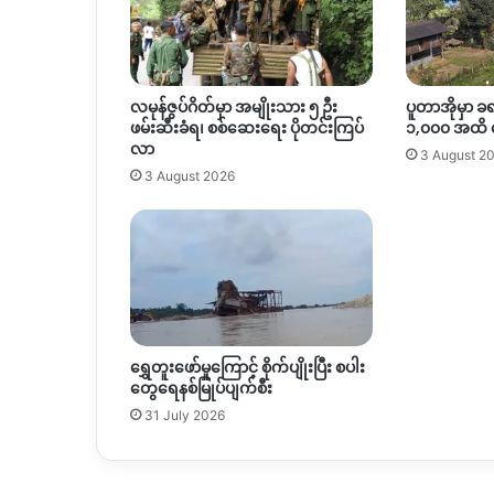
လမုန်ဇွပ်ဂိတ်မှာ အမျိုးသား ၅ ဦး
ပူတာအိုမှာ ခ
ဖမ်းဆီးခံရ၊ စစ်ဆေးရေး ပိုတင်းကြပ်
၁,၀၀၀ အထိ
လာ
3 August 2
3 August 2026
ရွှေတူးဖော်မှုကြောင့် စိုက်ပျိုးပြီး စပါး
တွေရေနစ်မြုပ်ပျက်စီး
31 July 2026