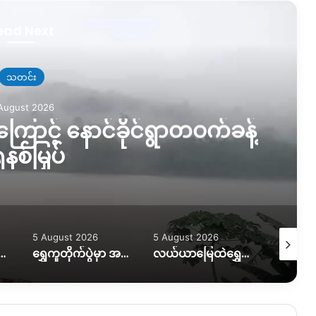
ead Next
သတင်း
August 2026
ြောင့် နောင်ခိုင်ရွာတဝက်ခန့်
နစ်မြှပ်
5 August 2026
5 August 2026
5 August
ွားလာရေး ပိုခက်၊ ကုန်တင်ယာဉ်တွေကို ဆင်၊ ထွန်စက်နဲ့ ဆွဲထုတ်နေရ
ရွှေကူတိုက်ပွဲမှာ အရေးပါတဲ့ စစ်တပ်စခန်းတစ်ခုကို သိမ်းပိုက်နိုင်ကြောင်း KIO ပြော
လယ်ယာမြေထဲရွှေတူးဖော်နေတာကို ရပ်တန့်ပေးဖို့ဒေသခံတွေတောင်းဆိုနေ