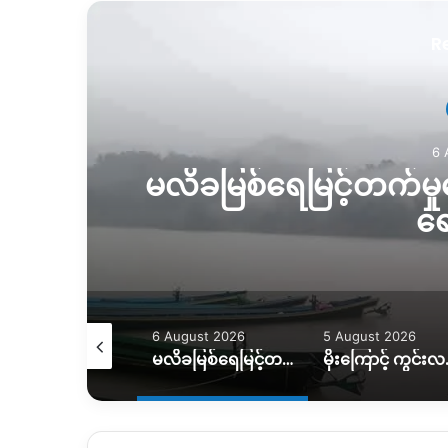
R
6 
မလိခမြစ်ရေမြင့်တက်မှုက
ရေ
August 2026
6 August 2026
5 August 2026
ရေဘေးကြောင့် အိမ်ထောင်စု ၇ စု အိမ်ခြေမဲ့၊ KIO ကူညီပေးဖို့စီစဉ်နေ
မလိခမြစ်ရေမြင့်တက်မှုကြောင့် နောင်ခိုင်ရွာတဝက်ခန့်ရေနစ်မြှပ်
မိုးကြောင့် ကွင်းလမ်းသ