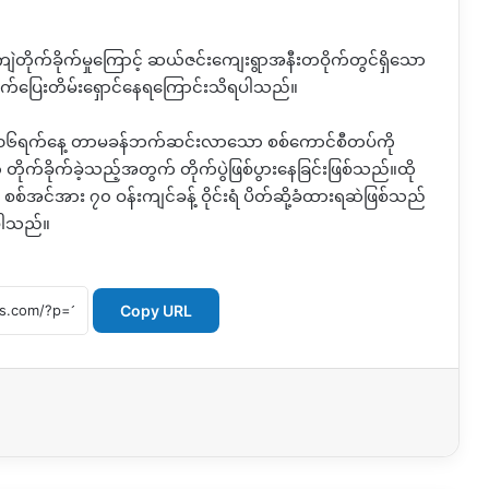
ဲတိုက်ခိုက်မှုကြောင့် ဆယ်ဇင်းကျေးရွာအနီးတဝိုက်တွင်ရှိသော
ွက်ပြေးတိမ်းရှောင်နေရကြောင်းသိရပါသည်။
င်လ ၁၆ရက်နေ့ တာမခန်ဘက်ဆင်းလာသော စစ်ကောင်စီတပ်ကို
တိုက်ခိုက်ခဲ့သည့်အတွက် တိုက်ပွဲဖြစ်ပွားနေခြင်းဖြစ်သည်။ထို
်အင်အား ၇၀ ဝန်းကျင်ခန့် ဝိုင်းရံ ပိတ်ဆို့ခံထားရဆဲဖြစ်သည်
ရပါသည်။
Copy URL