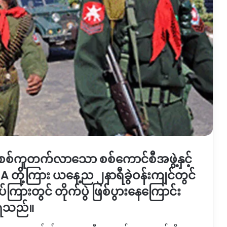
 စစ်ကူတက်လာသော စစ်ကောင်စီအဖွဲ့နှင့်
ို့ကြား ယနေ့ည ၂နာရီခွဲဝန်းကျင်တွင်
စပ်ကြားတွင် တိုက်ပွဲ ဖြစ်ပွားနေကြောင်း
ိရသည်။