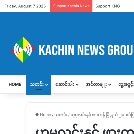
Friday, August 7 2026
Support Kachin News
Support KNG
HOME
သတင်း
ဆောင်းပါး
အင်တာဗျူး
လူ့အခွင
Home
/
သတင်း
/
ဟုမ္မလင်းနှင့် ဖားကန့် မြို့နယ် ၂ခု စပ်
ဟုမ္မလင်းနှင့် ဖားကန