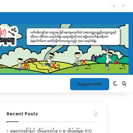
Switch
Se
Support KNG
Recent Posts
ရေဘေးကြောင့် အိမ်ထောင်စု ၇ စု အိမ်ခြေမဲ့၊ KIO