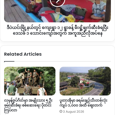
များ
ကျေးရွာ
လူလတ်ပိုင်းတွေကို ဖမ်း ခေါ်သွားတယ်
”
ဟု ပြောသည်။
ထပ်မံ
၁၂
ရောက်
ရွာ
KIA
နှင့်
PDF
ပူးပေါင်းတပ်ဖွဲ့က
Maden Yang
ကျေးရွာ
တွင်
ရှိ
ခန့်
စစ်တပ်က ဖမ်းဆီးထားသော အရပ်သားများကို ကယ်ထုတ်ရန်
ဒီပဲယင်းမြို့နယ်တွင် ကျေးရွာ ၁၂ ရွာခန့် မီးရှို့ဖျက်ဆီးခံရပြီး
မီးရှို့
သွားရောက်ခဲ့သော်လည်း နောက်ကျသွားသည့်အတွက် လက်လွတ်ခဲ့
ဖျက်ဆီး
ဒေသခံ ၁ သောင်းကျော်အတွက် အကူအညီလိုအပ်နေ
ရကြောင်း အထက်တွင်ဖော်ပြခဲ့သည့် ဒေသခံအမျိုးသားတစ်ဦးက
ခံ
ရ
ပြောသည်။
ပြီး
Related Articles
ဒေသခံ
”
သူတို့ကကျောင်းကိုအကာအကွယ်ယူပြီးနေထားတော့ ဒီ
KIA PDF
၁
ဘက်ကလုပ်ရ ကိုင်ရခက်သွားတာ။ ဒီဘက်က ၂နာရီ နောက်ပိုင်း
သောင်း
ကတည်းကစပြီး ဝင်စီးပေမယ့် ပစ်တာခတ်တာ နည်းနည်းကြာသွား
ကျော်
အတွက်
တော့ ဖမ်းထားတဲ့လူတွေကို မရလိုက်ဘူး သူတို့က ၂နာရီကတည်းက
အကူအညီ
ခေါ်ထုတ်သွားပြီအဲ့ကနေ
”
ဟုအထက်ဖော်ပြပါ အမျိုးသားက
လိုအပ်
ပြောသည်။
နေ
လမုန်ဇွပ်ဂိတ်မှာ အမျိုးသား ၅ ဦး
ပူတာအိုမှာ ခရမ်းချဉ်သီးတစ်လုံး
ဖမ်းဆီးခေါ်ဆောင်သွားသည့် အရပ်သား ၁၁ ဦးတွင် အမျိုးသား ၄
ဖမ်းဆီးခံရ၊ စစ်ဆေးရေး ပိုတင်း
ကျပ် ၁,၀၀၀ အထိ ဈေးတက်
ဦး နှင့် အမျိုးသမီး ၇ ဦးပါဝင်ပြီး အသက် ၂၀ ကျော်၊ ၃၀ ကျော်
ကြပ်လာ
3 August 2026