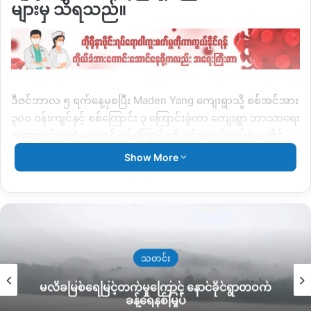
များမှ သိရသည်။
‌
ဒီဇင်ဘာလ ၅ ရက်နေ့မှစပြီး
Maden Yang
ကျေးရွာသို့ စစ်အင်အား
၃၀၀ ဝန်းကျင်နှင့် စစ်ကြောင်း ၃ ကြောင်းခွဲကာ ကျေးရွာ ဘာသာရေး
အဆောက်အအုံများတွင် စစ်ကြောင်းထိုးဝင်ရောက်တပ်စွဲနေထိုင်
သည့် စစ်ကောင်စီတပ်ဖွဲ့အား
ဒီဇင်ဘာလ ၆ ရက်နေ့ ညနေ ၄ နာရီ
Show More
ဝန်းကျင်တွင်
KIA
နှင့်
PDF
ပူးပေါင်းတပ်တို့ သွားရောက်တိုက်ခိုက်
ရာမှ နှစ်ဖက်တိုက်ပွဲပြင်းထန်ခဲ့ကြောင်း သိရသည်။
“
သူတို့က ရွာထဲက ဘုန်းကြီးကျောင်းအနားတစ်ဝိုက်မှာ တပ်စွဲပြီးနေ
တဲ့ချိန်
KIA
၊
PDF
တွေက သွားတိုက်ခိုက်တာ
တော်တော်အထိနာ
သွားတယ်လို့ကြားတယ် ဒီဘက်ကတော့ ၃ ယောက်သေတယ်တဲ့
“
ဟု
သတင်း
ဒေသခံ တစ်ဦးက ပြောသည်။
မလိခမြစ်ရေမြင့်တက်မှုကြောင့် နောင်ခိုင်ရွာတဝက်
ခန့်ရေနစ်မြှပ်
ထိုသို့ တိုက်ခိုက်ခံရချိန် မဇွပ်ယန်အကျဉ်းထောင်အပြင် ဖားကန့်