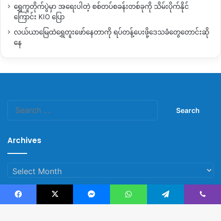
တပ်သည် ဖားကန့်မြို့နယ်အတွင်းအပြင်တွင် စစ်ဆေးရေးတင်းကြပ်
ရွှေကူတိုက်ပွဲမှာ အရေးပါတဲ့ စစ်တပ်စခန်းတစ်ခုကို သိမ်းပိုက်နိုင်
လာသည်သာမက ၎င်းတို့စစ်ကြောင်း ထိုးရာလမ်းတစ်လျှောက် ပြည်
ကြောင်း KIO ပြော
သူများကိုလည်း ဖမ်းဆီးခေါ်ဆောင်မှု များ ပိုမိုလုပ်ဆောင်နေသည်။
လယ်ယာမြေထဲရွှေတူးဖော်နေတာကို ရပ်တန့်ပေးဖို့ဒေသခံတွေတောင်းဆို
နေ
သို့သော် ဖားကန့်မြို့နယ်တွင် စစ်တပ်က အာဏာသိမ်းပြီးနောက်
၂၀၂၁ ခုနှစ် ဩဂုတ်လမှစပြီး ဖုန်းအင်တာနက် ဖြတ်တောက်ထား
သည့်အတွက် ဖမ်းဆီးခံရသူ စာရင်းတိတိကျကျ ရယူရန် ခက်ခဲနေ
ဆဲဖြစ်သည်။
Search
for:
Copy URL
Archives
Archives
Facebook
X
Messenger
WhatsApp
Telegram
Viber
© Copyright 2023, All Rights Reserved |
Kachin News Group