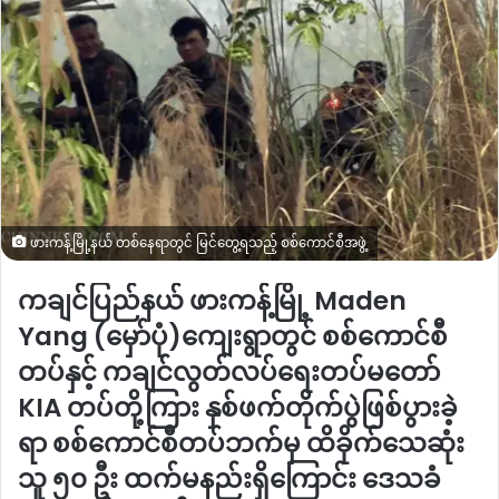
ဖားကန့်မြို့နယ် တစ်နေရာတွင် မြင်တွေ့ရသည့် စစ်ကောင်စီအဖွဲ့
ကချင်ပြည်နယ် ဖားကန့်မြို့
Maden
Yang (
မှော်ပုံ
)
ကျေးရွာတွင် စစ်ကောင်စီ
တပ်နှင့် ကချင်လွတ်လပ်ရေးတပ်မတော်
KIA
တပ်တို့ကြား နှစ်ဖက်တိုက်ပွဲဖြစ်ပွားခဲ့
ရာ စစ်ကောင်စီတပ်ဘက်မှ ထိခိုက်သေဆုံး
သူ ၅၀ ဦး ထက်မနည်းရှိကြောင်း ဒေသခံ