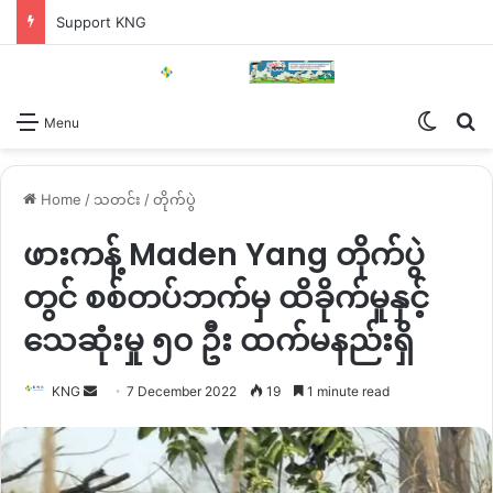
Support KNG
Switch
Se
Menu
Home
/
သတင်း
/
တိုက်ပွဲ
ဖားကန့် Maden Yang တိုက်ပွဲ
တွင် စစ်တပ်ဘက်မှ ထိခိုက်မှုနှင့်
သေဆုံးမှု ၅၀ ဦး ထက်မနည်းရှိ
Send
KNG
7 December 2022
19
1 minute read
an
email