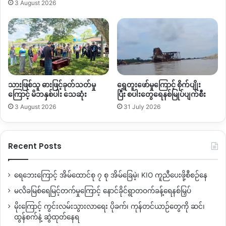
လူငယ် လူလတ်ပိုင်းများပါဝင်ကြောင်း သိရသည်။
3 August 2026
”
သူတို့ ဖားကန့်ဗျူဟာကုန်းဘက်ကစစ်ကြောရေးပို့ထားတယ်သိရ
တယ် အဲ့မှာတစ်ပတ် ၁၀ ရက်လောက်တော့ကြာမှာပြီးမှ ရဲအချုပ်တို့
ထောင်တို့ပို့မှာပဲ နာမည်စာရင်းတွေက အတည်ပြုနေတုန်း ၁၁
ယောက်ပဲ။ မြင်တာဘယ်သူဘယ်ဝါတွေပါသွားလဲ အတည်ပြုနေ
တုန်းတချို့လည်း ပုန်းရှောင်နေရတဲ့သူတွေရှိတယ်
”
ဟု မမုံကျေးရွာမှ
သားဖြစ်သူ ဓားဖြင့်ခုတ်သတ်မှု
ရွှေတူးဖော်မှုကြောင့် စိုက်ပျိုး
အမျိုးသားတစ်ဦးက ပြောသည်။
ကြောင့် မိဘနှစ်ပါး သေဆုံး
ပြီး စပါးတွေရေနစ်မြုပ်ပျက်စီး
3 August 2026
31 July 2026
လက်ရှိ
Maden Yang
ပြည်သူ ၃ ပုံ ၂ပုံခန့်က လုံးခင်း၊ ဆိုင်းရာ၊ ဖား
ကန့်မြို့ပေါ်များတွင် တိမ်းရှောင်နေရကြောင်းသိရသည်။
Recent Posts
စစ်ကောင်စီတပ် စစ်ကြောင်းများ တပ်ဆုတ်သွားသော်လည်း
အထိနာထားသည့်အတွက် အချိန်မရွေးတိုက်ပွဲဖြစ်လာနိုင်ကြောင်း
ရေဘေးကြောင့် အိမ်ထောင်စု ၇ စု အိမ်ခြေမဲ့၊ KIO ကူညီပေးဖို့စီစဉ်နေ
ဒေသခံတစ်ချို့က သုံးသပ်ပြောဆိုသည်။
မလိခမြစ်ရေမြင့်တက်မှုကြောင့် နောင်ခိုင်ရွာတဝက်ခန့်ရေနစ်မြှပ်
ဖားကန့်မြို့နယ် အနန့်ပါတွင် စစ်တပ်က လေယာဉ်နှင့် ပစ်ခတ်မှု
မိုးကြောင့် ကွင်းလမ်းသွားလာရေး ပိုခက်၊ ကုန်တင်ယာဉ်တွေကို ဆင်၊
ကြောင့် အရပ်သားအစုအပြုံလိုက် သေဆုံးခဲ့ပြီးနောက် စစ်ကောင်စီ
ထွန်စက်နဲ့ ဆွဲထုတ်နေရ