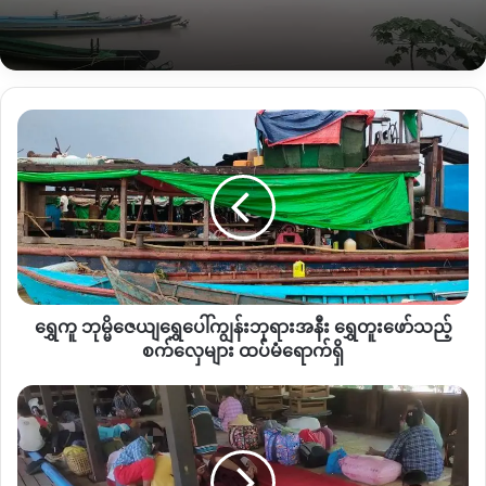
ဗျူဟာကုန်းမှလည်း ယမန်နေ့ည ၉နာရီဝန်းကျင်ထိ လုံးခင်း
ကျေးရွာ အုပ်စုအတွင်းရှိ မဒဲန်ယန်၊ ဆန်ခါ ၊ ဆိုင်းရာ ၊ မဇွပ်ယန် ၊
မှော်စီစာ၊ ကုဋေစသည့် ကျေးရွာဘက်သို့ လက်နက်ကြီးဖြင့် ယမ်း
သမ်း ပစ်ခတ်ခဲ့သော်လည်း ယမန်နေ့ည တိုက်ပွဲတွင် အထိနာသွား
ရွှေ
သည့် စစ်ကောင်စီ စစ်ကြောင်းသည် ယနေ့နံနက် မှော်ပုံကျေးရွာမှ
ကူ
တပ်ပြန်လည်ဆုတ်သွားပြီဖြစ်ကြောင်း သိရသည်။
ဘု
မ္
မိ
ထို့အပြင် ဒီဇင်ဘာ ၅ ရက်နေ့ စစ်ကောင်စီတပ် အင်အား
ဇေယျ
အလုံးအရင်းဖြင့် ဝင်စီးခဲ့ချိန် မဒဲန်ယန် ကျေးရွာဘုန်းကြီးကျောင်း
ရွှေ
အတွင်း စုဝေးနေသည့် အရပ်သား ၁၈ ဦးကို
PDF
ဟု စွပ်စွဲပိတ်ဆို့
ပေါ်
ဖမ်းဆီးခဲ့ပြီး ယင်းတို့အနက် ၁၁ ဦးကို နိုဝင်ဘာလ ၆ ရက် ယနေ့
ကျွန်း
နံနက် စစ်ကြောရေး ပို့လိုက်ကြောင်း ကျေးရွာနေအမျိုးသား တစ်ဦး
ရွှေကူ ဘုမ္မိဇေယျရွှေပေါ်ကျွန်းဘုရားအနီး ရွှေတူးဖော်သည့်
ဘုရား
က ပြောသည်။
အနီး
စက်လှေများ ထပ်မံရောက်ရှိ
ရွှေ
တူး
ဒီ
”
အခြေအနေကတော့ မကောင်းဘူး ကျွန်တော်တို့ ဘက်က
ဖော်
ပဲ
၁၁ယောက်ပါသွားတယ်။ အစက ၁၈ ယောက်ဖမ်းထားတာ ကျန်တဲ့
သည့်
ယင်း
သက်ကြီးရွယ်အိုနဲ့ ကလေးတွေပေါ့ ၇ နှစ်အရွယ် ၁၃ နှစ်အရွယ် ၁၄
စက်
မြို့နယ်
နှစ်အရွယ် သုံးယောက်နဲ့သက်ကြီးရွယ်အိုတွေကိုပြန်လွတ်ပြီး လူငယ်
လှေ
တွင်