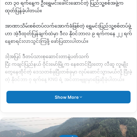
လာ ၃၀ ရက်နေ့က
ဦးရွှေမင်းခေါင်းဆောင်တဲ့ ပြည်သူ့စစ်အဖွဲ့က
ထုတ်ပြန်ခဲ့ပါတယ်။
အာဏာသိမ်းစစ်တပ်လက်အောက်ခံဖြစ်တဲ့
ရွှေမင်းပြည်သူ့စစ်တပ်ဖွဲ့
ဟာ
အဲ့ဒီထုတ်ပြန်ချက်ထဲမှာ
ဒီလ နိုဝင်ဘာလ
၉
ရက်ကနေ
၂၂
ရက်
နေ့စာရင်းလာသွင်းကြဖို့
ဖော်ပြထားပါတယ်။
ဒါ့အပြင်
ဒီတပ်သားစုဆောင်းတာနဲ့ပတ်သက်
ပြီး
ကချင်ပြည်နယ်
ဝိုင်းမော်မြို့က နေစတင်ပြီးတော့
လီဆူ လူမျိုး
တွေနေထိုင်တဲ့
ဒေသတစ်ခုပြီးတစ်ခုမှာ
လုပ်ဆောင်သွားမယ်လို့ ပြီးခဲ့
တဲ့ နိုဝင်ဘာ ၇ ရက်နေ့
KNG
ရဲ့ အင်တာဗျူးမှာဖြေဆိုခဲ့ပါတယ်။
အဲ့ဒီလို ထုတ်ပြန်ချက်တွေထုတ်ပြီးနောက်ပိုင်းမှာတော့ လီဆူ
Show More
လူမျိုးစုအကြား ဝေဖန်မှုတွေ မြှင့်တက်ခဲ့ ပြီးတော့ ဒီရက်ပိုင်းမှာ
လည်း ဝိုင်းမော်မြို့နယ်အတွင်း တပ်သားစုဆောင်းမှုတွေလုပ်ဆောင်
တာတွေ ရှိတယ်လို့ ဝိုင်းမော်ဒေသခံတွေကပြောပါတယ်။
ပြည်သူ့စစ်ခေါင်းဆောင် ဦးရွှေမင်းရဲ့ အခုလို လီဆူလူမျိုးတွေအပေါ်