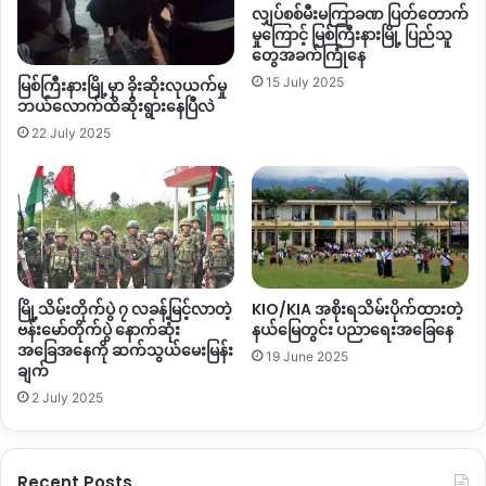
လျှပ်စစ်မီးမကြာခဏ ပြတ်တောက်
တယ်။ တစ်ချို့က
CDM
စာရင်းမဝင်ပဲနဲ့ ဘေးလွှတ်ရာကိုရှောင်ကြ
မှုကြောင့် မြစ်ကြီးနားမြို့ ပြည်သူ
တယ်။ အဲ့ဒါကြောင့် စစ်ကောင်စီလက်ထဲမှာ လုံးဝအင်အားချည့်နဲ့နေ
တွေအခက်ကြုံနေ
ပြီးမှ တပ်သားလိုအပ်ချက်တွေ အပြည့်အဝရှိ နေတဲ့အတွက် ဦးရွှေ
15 July 2025
မြစ်ကြီးနားမြို့မှာ ခိုးဆိုးလုယက်မှု
မင်းနဲ့ဆက်စပ်တာမဟုတ်ပဲနဲ့ လက်တွဲပြီးမှလုပ်နေတာဖြစ်တယ်လို့
ဘယ်လောက်ထိဆိုးရွားနေပြီလဲ
ကျနော်မြင်ပါတယ်။
22 July 2025
ကေအိုင်အေတပ်ဖွဲ့ကို
တိုက်ပွဲဖော်ဆောင်ဖို့
လီဆူစစ်တပ်ဖွဲ့ဖို့
ကြိုးစားတဲ့အပေါ်ကိုအပေါ်
ဘယ်လိုမြင်ပါလဲ
?
ကေအိုင်အေဆိုတာဟာ ကချင်လွတ်လပ်ရေးတပ်မတော်ဖြစ်တယ် ဒီ
တပ်မတော်ကို ကျနော်တို့ ကချင်မျိုး နွယ်စုရဲ့ လူမျိုးတွေရဲ့ ဘိုးဘွား
မြို့သိမ်းတိုက်ပွဲ ၇ လခန့်မြင့်လာတဲ့
KIO/KIA အစိုးရသိမ်းပိုက်ထားတဲ့
တွေက ထူထောင်ထားတာဖြစ်တယ်။ ကချင်ပြည်နယ်ကိုကာကွယ်ဖို့
ဗန်းမော်တိုက်ပွဲ နောက်ဆုံး
နယ်မြေတွင်း ပညာရေးအခြေနေ
ဖြစ်တယ်။ ကချင်လူမျိုးအားလုံးရဲ့ကိုယ်စားပြုဖြစ်တယ်။ ကချင်
အခြေအနေကို ဆက်သွယ်မေးမြန်း
19 June 2025
လူမျိုးအာလုံးရဲ့ရပိုင်ခွင့်အားလုံးကို ထိန်းသိမ်းဖို့ ဖြစ်တယ်။ အရင်
ချက်
ကလည်း ကျနော်တို့ ကချင်မျိုးနွယ်စုထဲကနေ ကေအိုင်အေကို
2 July 2025
တိုက်ခိုက်မယ်ဆိုတာ အစဥ်အလာမရှိခဲ့သလို နောင်လည်းရှိမှာ
မဟုတ်ဘူး။ အခုလက်တလော ဦးရွှေမင်းကြွေးကြော်နေတာက
သူ့
ရဲ့ ကိုယ်ကျိုးစီးပွားအတွက် ကြွေးကြော်နေတာလို့ပဲ ခံယူပါတယ်။
Recent Posts