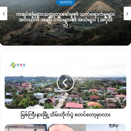
သတင်း
စစ်မှုမထမ်းမနေရ အမိန့်ထုတ်ပြန် တဲ့အပေါ် လီဆူတိုင်းရင်းသား
ရေးရာဝန်ကြီးဟောင်း ဦးအာတီယောဟန်ရဲ့ သဘောထားနဲ့အမြင်
ကချင်မြေရှားသတ္တုတူးဖော်မှု၏ သက်ရောက်မှုများ
တွေကို လီဆူလူငယ်တက်ကြွလှုပ်ရှားသူများအဖွဲ့က
KNG
ကိုပေးပို့
အလယ်က အမျိုးသမီးများ၏ အသံများ (အပိုင်း
၁)
လာပါတယ်။
ဦးရွှေမင်းပြည်သူ့စစ်က
လီဆူလူမျိုးတွေအပေါ်
တပ်သားသစ်
စုဆောင်းတာကို
ထောက်ခံပါသလား
?
ဘာ့ကြောင့်ပါလဲ
?
မြစ်
ကြီး
ဦးရွှေမင်းအနေနဲ့ လီဆူလူငယ်တွေကို အတင်းအဓမ္မတပ်သား
နား
စုဆောင်းတာကို ကျနော်တို့လီဆူတစ်မျိုးသား လုံးအနေနဲ့ ထောက်ခံ
မြို့
သိမ်းတိုက်
မှုမရှိပါဘူး။ သူ့ရဲ့သစ္စာခံတစ်ချို့ပဲအနည်းအကျဥ်းတော့ထောက်ခံ
ပွဲ
ကောင်းထောက်ခံလိမ့် မယ်။ ဘာ့ကြောင်မို့မထောက်ခံဘူးလဲဆိုတာ
စတင်
တော့ ကျနော်တို့လီဆူလူမျိုးတွေရဲ့ပင်ကိုယ်စရိုက်က ငြိမ်းချမ်းမှု ကို
တော့
လိုလားတဲ့ လူမျိုးဖြစ်တယ်။ ဘာသာရေးဘက်မှာအားသန်တယ်။ ဒါ့
မှာ
ကြောင့်မို့ လီဆူလူမျိုးအနေနဲ့ လုံးဝ ထောက်ခံမှုမရှိဘူးလို့ ကျနော်ရဲရဲ
မြစ်ကြီးနားမြို့သိမ်းတိုက်ပွဲ စတင်တော့မှာလား
လား
ပြောနိုင်တာဖြစ်ပါတယ်။
ပူ