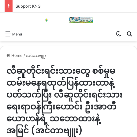
Support KNG
Switch
Se
Menu
Home
/
အင်တာဗျူး
လီဆူတိုင်းရင်းသားတွေ စစ်မှုမ
ထမ်းမနေရထုတ်ပြန်ထားတာနဲ့
ပတ်သက်ပြီး လီဆူတိုင်းရင်းသား
ရေးရာဝန်ကြီးဟောင်း ဦးအာတီ
ယောဟန်ရဲ့ သဘောထားနဲ့
အမြင် (အင်တာဗျူး)