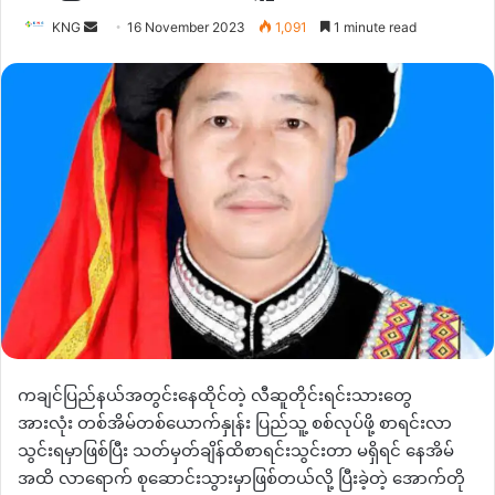
Send
KNG
16 November 2023
1,091
1 minute read
an
email
ကချင်ပြည်နယ်အတွင်းနေထိုင်တဲ့
လီဆူတိုင်းရင်းသားတွေ
အားလုံး
တစ်အိမ်တစ်ယောက်နှုန်း
ပြည်သူ့ စစ်လုပ်ဖို့
စာရင်းလာ
သွင်းရမှာဖြစ်ပြီး
သတ်မှတ်ချိန်ထိစာရင်းသွင်းတာ မရှိရင်
နေအိမ်
အထိ လာရောက် စုဆောင်းသွားမှာဖြစ်တယ်လို့ ပြီးခဲ့တဲ့ အောက်တို