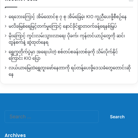
ဦးရွှေမင်းပြည်သူ့စစ်အဖွဲ့ဝင်တွေ
KIA
တပ်ဖွဲ့တွေကို
တိုက်ခိုက်တာ
ရေဘေးကြောင့် အိမ်ထောင်စု ၇ စု အိမ်ခြေမဲ့၊ KIO ကူညီပေးဖို့စီစဉ်နေ
တွေရှိပါတယ်။
ဒါက
ကချင်မျိုးနွယ်စု
တွေ
အကြားသွေးကွဲမှုတွေ
မလိခမြစ်ရေမြင့်တက်မှုကြောင့် နောင်ခိုင်ရွာတဝက်ခန့်ရေနစ်မြှပ်
ဖြစ်စေနိုင်ပါသလား
?
မိုးကြောင့် ကွင်းလမ်းသွားလာရေး ပိုခက်၊ ကုန်တင်ယာဉ်တွေကို ဆင်၊
ထွန်စက်နဲ့ ဆွဲထုတ်နေရ
ဦးရွှေမင်းအဖွဲ့အနေနဲ့ ကေအိုင်အေကို တိုက်ခိုက်နေတဲ့အတွက်
ကချင်မျိုးနွယ်စုထဲမှာ စိတ်ဝမ်းကွဲမှု လုံးဝ မဖြစ်နိုင်ပါဘူး။ ဘာ့
ရွှေကူတိုက်ပွဲမှာ အရေးပါတဲ့ စစ်တပ်စခန်းတစ်ခုကို သိမ်းပိုက်နိုင်
ကြောင်း KIO ပြော
ကြောင့်လဲဆိုတော့ ဦးရွှေမင်းရဲ့ လုပ်ရပ်တွေကို ကျနော်တို့ လီဆူမျိုး
နွယ်စုတွေရဲ့ ထောက်ခံ မှုနဲ့ လုပ်နေတာမဟုတ်ပါဘူး။ သူ့ရဲ့
လယ်ယာမြေထဲရွှေတူးဖော်နေတာကို ရပ်တန့်ပေးဖို့ဒေသခံတွေတောင်းဆို
နေ
တစ်ကိုယ်တည်းဆုံးဖြတ်ချက်နဲ့လုပ်နေတဲ့အတွက် စိတ်ဝမ်းကွဲ စရာ
မရှိပါဘူး။ ကျနော်တို့
KIA / KIO
မှာ မူဝါဒအရ ဗိုလ်ချုပ်ဂွန်မော်ပြော
တဲ့စကားတစ်ခုရှိပါတယ်။ ကျနော် တို့သည် မျိုးနွယ်စုဖြစ်တယ်
ညီအစ်ကိုဖြစ်တယ် ညီအစ်ကိုအချင်းချင်းသွေးမစွန်းစေရဘူးဆိုတာ
ကျမ်းစာထဲ မှာ ရှိတယ်တဲ့။ ဒါ့ကြောင့် ကျနော်တို့ကိုလက်နက်နဲ့
တိုက်ခိုက်လာတဲ့သူဟာ ညီအစ်ကိုမဟုတ်ဘူး ရန်သူဖြစ် တယ်။ အဲ့
Search
for:
ချိန်မှ ရန်သူလို့သတ်မှတ်ရမယ်။ ဒါ့ကြောင့်မို့ ဒီလူကြီးတွေရဲ့အမြင်နဲ့
နှိုင်းယှဥ်မယ်ဆိုရင် ဦးရွှေမင်း တိုက်ခိုက်တဲ့အတွက်ကြောင့်မို့ ကျ
Archives
နော်တို့ကချင်မျိုးနွယ်စုတွေထဲမှာ လုံးဝစိတ်ဝမ်းကွဲစရာ မရှိပါဘူးလို့