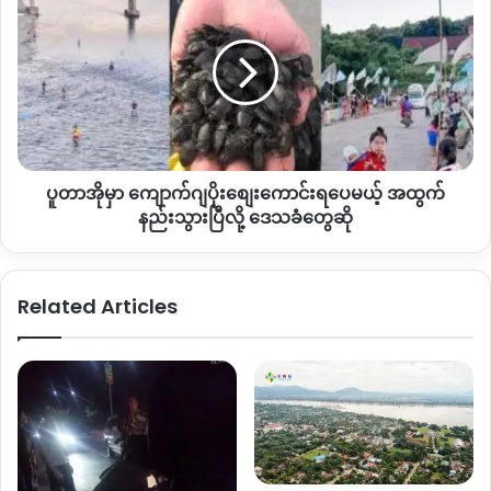
တာ
ဦးရွှေမင်းအနေနဲ့
မြန်မာနိုင်ငံလီဆူစစ်တပ်ဖွဲ့စည်းဖို့
အတင်းအဓမ္မ
အို
ထုတ်ပြန်တာဘာ့ကြောင့်လို့
မြင်ပါလဲ
?
မှာ
ကျော
အခုလက်ရှိ စစ်ကောင်စီမှာ စစ်အင်အားမရှိတော့ဘူး။ ဒါ့ကြောင့် စစ်
က်
ဂျ
ကောင်စီထောက်ခံတဲ့ ပါတီနိုင်ငံရေး ပြည်သူတစ်ချို့ကို မင်း
ပိုး
အောင်လှိုင်အနေနဲ့ စစ်မှုမထမ်းမနေရဆိုတဲ့ လမ်းစဥ်ကိုသူက
စျေး
ကျင့်သုံးချင်တယ်။ ပြည်သူရဲ့တုံ့ပြန်မှုအဆိုးနဲ့အကောင်း
ပူတာအိုမှာ ကျောက်ဂျပိုးစျေးကောင်းရပေမယ့် အထွက်
ကောင်း
ဘယ်လောက်ဖြစ်လာနိုင်လဲဆိုတာကို သုံးသပ်ချင်တဲ့အတွက်ကြောင့်
ရ
နည်းသွားပြီလို့ ဒေသခံတွေဆို
မို့ ဦးရွှေမင်းကိုအသုံးချပြီးမှ ကျနော်တို့လီဆူတွေကို အစမ်းသပ်ခံ
ပေ
မယ့်
အနေနဲ့ ဒီကိစ္စကစတင်လိုက်တယ်လို့ မြင်သလို တစ်နည်းအားဖြင့်
အထွက်
လီဆူလူမျိုးတစ်မျိုးလုံးကို အထင်သေးပြီးမှလုပ်လိုက်တဲ့လုပ်ရပ်
Related Articles
နည်း
ဖြစ်တယ်လို့ ကျနော်မြင်ပါတယ်။
သွား
ပြီ
ဦးရွှေမင်းက
လီဆူလူမျိုးစုတွေကို
စုဆောင်းတာ
စစ်ကောင်စီရဲ့
လို့
တပ်သားလိုအပ်ချက်နဲ့ဆက်စပ်မှုရှိနိုင်
ပါသလား
?
ဒေသခံ
တွေ
ဆို
ဟုတ်ကဲ့ ဆက်စပ်မှုရှိနိုင်ပါတယ်။ဘာ့ကြောင့်လဲဆိုတော့စစ်ကောင်စီ
ထဲမှာ တစ်ချို့က
CDM
လုပ်သွားတယ်။ တစ်ချို့က တိုက်ပွဲမှာကျ