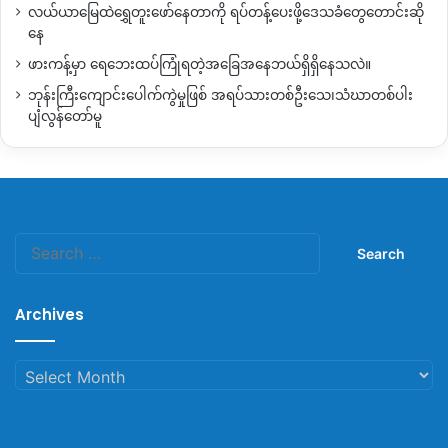
လယ်ယာမြေထဲရွှေတူးဖော်နေတာကို ရပ်တန့်ပေးဖို့ဒေသခံတွေတောင်းဆို
နေ
ဖားကန့်မှာ ရေဘေးထပ်ကြုံရတဲ့အခြေအနေဘယ်ရှိရှိနေသလဲ။
ဘုန်းကြီးကျောင်းပေါက်ကွဲမှုဖြစ် အရပ်သားတစ်ဦးသေ၊သံဃာတစ်ပါး
ပျံလွန်တော်မူ
Search
for:
Archives
Archives