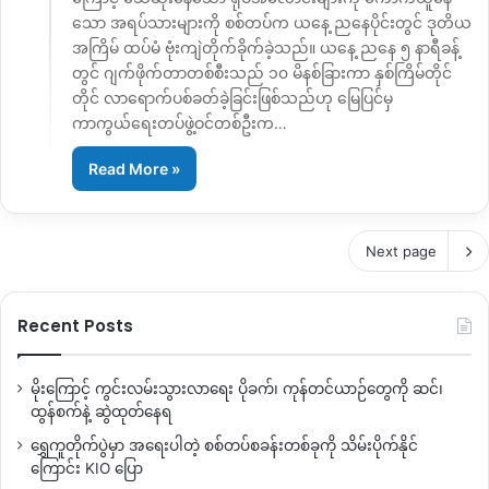
သော အရပ်သားများကို စစ်တပ်က ယနေ့ ညနေပိုင်းတွင် ဒုတိယ
အကြိမ် ထပ်မံ ဗုံးကျဲတိုက်ခိုက်ခဲ့သည်။ ယနေ့ ညနေ ၅ နာရီခန့်
တွင် ဂျက်ဖိုက်တာတစ်စီးသည် ၁၀ မိနစ်ခြားကာ နှစ်ကြိမ်တိုင်
တိုင် လာရောက်ပစ်ခတ်ခဲ့ခြင်းဖြစ်သည်ဟု မြေပြင်မှ
ကာကွယ်ရေးတပ်ဖွဲ့ဝင်တစ်ဦးက…
Read More »
Next page
Recent Posts
မိုးကြောင့် ကွင်းလမ်းသွားလာရေး ပိုခက်၊ ကုန်တင်ယာဉ်တွေကို ဆင်၊
ထွန်စက်နဲ့ ဆွဲထုတ်နေရ
ရွှေကူတိုက်ပွဲမှာ အရေးပါတဲ့ စစ်တပ်စခန်းတစ်ခုကို သိမ်းပိုက်နိုင်
ကြောင်း KIO ပြော