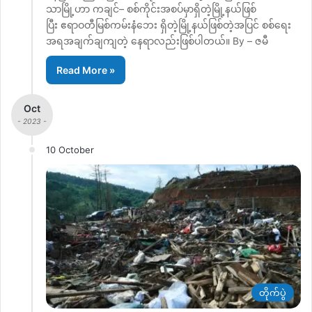
သာမြို့ဟာ ကချင်– စစ်ကိုင်းအစပ်မှာရှိတဲ့မြို့နယ်ဖြစ်
ပြီး ဧရာဝတီမြစ်ကမ်းနံဘေး ရှိတဲ့မြို့နယ်ဖြစ်တဲ့အပြင် စစ်ရေး
အရအချက်ချကျတဲ့ နေရာလည်းဖြစ်ပါတယ်။ By – ဇမီ
Read More »
Oct
- 2023 -
10 October
တိုက်ပွဲ