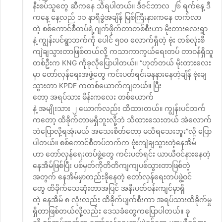
နီးစပ်သူတွေ ဆီကနေ သိရပါတယ်။ ဒီဇင်ဘာလ ၂၆ ရက်နေ့ ဒီ
ကနေ့ နေ့လည် ၁၁ နာရီခွဲအချိန် မြစ်ကြီးနားကနေ တက်လာ
တဲ့ စစ်ကောင်စီတပ်ရဲ့ဂျက်ဖိုက်တာတစ်စီးဟာ မိုးတားလေးရွာ
နဲ့ ကျွန်းပင်ရွာဘက်ကို ပေါင် ၅၀၀ လောက်ရှိတဲ့ ဗုံး တစ်လုံးစီ
ကျဲချသွားတာဖြစ်တယ်လို့ ကသာကာကွယ်ရေးတပ် တာဝန်ရှိသူ
တစ်ဦးက KNG ကိုခုလိုပြောပါတယ်။ “ဟုတ်တယ် မိုးတားလေး
မှာ တော်လှန်ရေးအဖွဲ့တွေ ကင်းပတ်ရင်းခနနားနေတဲ့ချိန် ဗုံးချ
သွားတာ KPDF ကတစ်ယောက်ကျတယ်။ ပြီး
တော့ အရပ်သား မိန်းကလေး တစ်ယောက်
နဲ့ အမျိုးသား ၂ ယောက်လည်း ထိထားတယ်။ ကျွန်းပင်ဘက်
ကတော့ ထိခိုက်တာမရှိဘူးလို့ဘဲ သိထားသေးတယ် အဲလောက်
ဘဲပြောလို့ရအုံးမယ် အသေးစိတ်တော့ မသိရသေးဘူး”လို့ ပြော
ပါတယ်။ စစ်ကောင်စီတပ်ဘက်က ဗုံးကျဲချသွားတဲ့နေအိမ်
ဟာ တော်လှန်ရေးတပ်ဖွဲ့တွေ ကင်းပတ်ရင်း ယာယီဝင်နားနေတဲ့
နေအိမ်ဖြစ်ပြီး ပစ်မှတ်ကိုတိတိကျကျပစ်သွားတာဖြစ်တဲ့
အတွက် နေအိမ်မှာတည်းခိုနေတဲ့ တော်လှန်ရေးတပ်ဖွဲ့ဝင်
တွေ ထိခိုက်သေဆုံးတာအပြင် အနီးပတ်ဝန်းကျင်မှာရှိ
တဲ့ နေအိမ် ၈ လုံးလည်း ထိခိုက်ပျက်စီးကာ အရပ်သားထိခိုက်မှု
ရှိတာဖြစ်တယ်လို့လည်း ဒေသခံတွေကပြောပါတယ်။ ခု