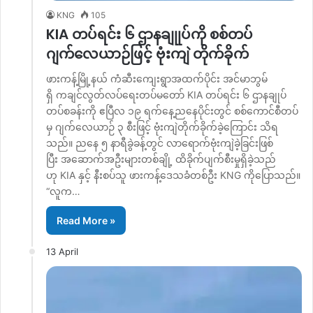
KNG
105
KIA တပ်ရင်း ၆ ဌာနချုုပ်ကို စစ်တပ်
ဂျက်လေယာဉ်ဖြင့် ဗုံးကျဲ တိုက်ခိုက်
ဖားကန့်မြို့နယ် ကံဆီးကျေးရွာအထက်ပိုင်း အင်မာဘွမ်
ရှိ ကချင်လွတ်လပ်ရေးတပ်မတော် KIA တပ်ရင်း ၆ ဌာနချုပ်
တပ်စခန်းကို ဧပြီလ ၁၉ ရက်နေ့ညနေပိုင်းတွင် စစ်ကောင်စီတပ်
မှ ဂျက်လေယာဉ် ၃ စီးဖြင့် ဗုံးကျဲတိုက်ခိုက်ခဲ့ကြောင်း သိရ
သည်။ ညနေ ၅ နာရီခွဲခန့်တွင် လာရောက်ဗုံးကျဲခဲ့ခြင်းဖြစ်
ပြီး အဆောက်အဦးများတစ်ချို့ ထိခိုက်ပျက်စီးမှုရှိခဲ့သည်
ဟု KIA နှင့် နီးစပ်သူ ဖားကန့်ဒေသခံတစ်ဦး KNG ကိုပြောသည်။
“လူက…
Read More »
13 April