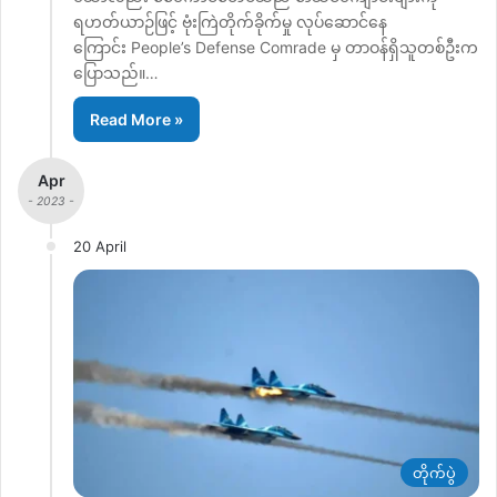
ရဟတ်ယာဉ်ဖြင့် ဗုံးကြဲတိုက်ခိုက်မှု လုပ်ဆောင်နေ
ကြောင်း People’s Defense Comrade မှ တာဝန်ရှိသူတစ်ဦးက
ပြောသည်။…
Read More »
Apr
- 2023 -
20 April
တိုက်ပွဲ