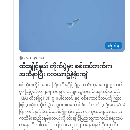
တိုက်ပွဲ
KNG
264
ထီးချိုင့်နယ် တိုက်ပွဲမှာ စစ်တပ်ဘက်က
အထိနာပြီး လေယာဥ်နဲ့ဗုံးကျဲ
စစ်ကိုင်းတိုင်းဒေသကြီး ထီးချိုင့်မြို့နယ် ဇီးကုန်းကျေးရွာဘက်
မှာ ဩဂုတ်လ ၂၀ရက်နေ့က ကချင်လွတ်လပ်ရေးတပ်မတော်
KIA၊ ထီးချိုင့်PDF ပူးပေါင်းတပ် နှင့် စစ်ကောင်စီတပ်တို့ကြား
ဖြစ်ပွားခဲ့တဲ့တိုက်ပွဲအတွင်း စစ်ကောင်စီတပ်ဘက် ၃ ဦးသေဆုံးခဲ့
ပြီး လက်နက်ခဲယမ်းတစ်ချိူ့ကိုလည်း ကာကွယ်ရေးတပ်ဘက်
ကသိမ်းဆည်းရမိခဲ့တယ်လို့ ထီးချိုင့်ပြည်သူ့ကာကွယ်ရေးတပ်
ကနေ သိရပါတယ်။ သြဂုတ်လ ၂၀ ရက်နေ့ မနက်ပိုင်းမှာ ဇီး