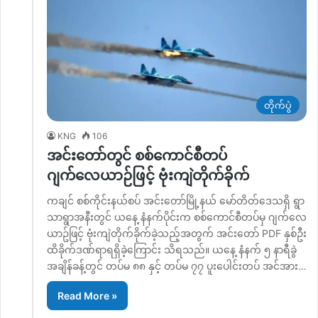
တိုက်ပွဲ
KNG
106
အင်းတော်တွင် စစ်ကောင်စီတပ်
ဂျက်လေယာဉ်ဖြင့် ဗုံးကျဲတိုက်ခိုက်
ကချင် စစ်ကိုင်းနယ်စပ် အင်းတော်မြို့နယ် မော်တိတ်ဒေသရှိ ရွာ
သာရွာအနီးတွင် ယနေ့ နံနက်ပိုင်းက စစ်ကောင်စီတပ်မှ ဂျက်လေ
ယာဥ်ဖြင့် ဗုံးကျဲတိုက်ခိုက်ခဲ့သည့်အတွက် အင်းတော် PDF နှစ်ဦး
ထိခိုက်ဒဏ်ရာရရှိခဲ့ကြောင်း သိရသည်။ ယနေ့ နံနက် ၅ နာရီခွဲ
အချိန်ခန့်တွင် တပ်မ ၈၈ နှင့် တပ်မ ၇၇ ပူးပေါင်းတပ် အင်အား…
Read More »