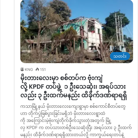
သတင်း
KNG
151
မိုးတားလေးမှာ စစ်တပ်က ဗုံးကျဲ
လို့ KPDF တပ်ဖွဲ့ ၁ ဦးသေဆုံး၊ အရပ်သား
လည်း ၃ ဦးထက်မနည်း ထိခိုက်ဒဏ်ရာရရှိ
ကသာမြို့နယ် မိုးတားလေးကျေးရွာမှာ စစ်ကောင်စီတပ်တွေ
ဟာ တိုက်ပွဲဖြစ်ပွားခြင်းမရှိဘဲ မိုးတားလေးရွာထဲ
ကို အကြောင်းမဲ့ဗုံးကျဲတိုက်ခိုက်သွားတဲ့အတွက် မြို့
လှ KPDF က တပ်သားတစ်ဦးသေဆုံးပြီး အရပ်သား ၃ ဦးထက်
မနည်း ထိခိုက်ဒဏ်ရာရရှိထားတယ်လို့ ကာကွယ်ရေးတပ်နဲ့