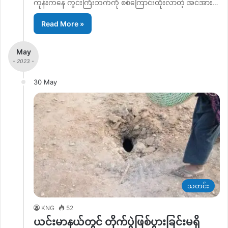
ကုန်းကနေ ကွင်းကြီးဘက်ကို စစ်ကြောင်းထိုးလာတဲ့ အင်အား…
Read More »
May
- 2023 -
30 May
သတင်း
KNG
52
ယင်းမာနယ်တွင် တိုက်ပွဲဖြစ်ပွားခြင်းမရှိ