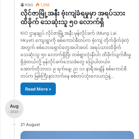
KNG
1,268
လိုင်ဇာမြို့အနီး ဗုံးကျဲခံရမှုမှာ အရပ်သား
ထိခိုက် သေဆုံးသူ ၅၀ လောက်ရှိ
KIO ဌာနချုပ် လိုင်ဇာမြို့အနီး မုန်လိုင်ခက် (Mung Lai
Hkyet) ကျေးရွာကို စစ်ကောင်စီတပ်က ဗုံးကျဲ တိုက်ခိုက်ခဲ့တဲ့
အတွက် စစ်ဘေးရှောင်တွေအပါအဝင် အရပ်သားထိခိုက်
သေဆုံးသူ ၅၀ လောက်ရှိပြီး တစ်ရွာလုံးနီးပါး ထိခိုက်ပျက်စီးမှု
ရှိခဲ့တယ်လို့ မုန်လိုင်ခက်ဒေသခံတွေ ပြောပါတယ်။
အောက်တိုဘာလ ၉ ရက်နေ့၊ ည ၁၁ နာရီအချိန် စစ်ကောင်စီ
တပ်က မြစ်ကြီးနားဘက်နေ စစ်တပ်သုံးလေယာဉ်နဲ့…
Read More »
Aug
- 2023 -
21 August