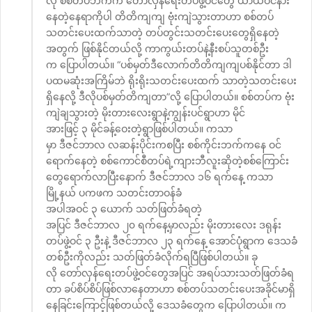
လို စစ်တပ်ဘက်က တော်လှန်ရေးတပ်ဖွဲ့ဝင်တွေ ယာယီဝင်နား
နေတဲ့နေရာကိုပါ တိတိကျကျ ဗုံးကျဲသွားတာဟာ စစ်တပ်
သတင်းပေးထက်သာတဲ့ တပ်တွင်းသတင်းပေးတွေရှိနေတဲ့
အတွက် ဖြစ်နိုင်တယ်လို့ ကာကွယ်းတပ်နဲ့နီးစပ်သူတစ်ဦး
က ပြောပါတယ်။ “ပစ်မှတ်ဒီလောက်တိတိကျကျပစ်နိုင်တာ ဒါ
ပထမဆုံးအကြိမ်ဘဲ ရိုးရိုးသတင်းပေးထက် သာတဲ့သတင်းပေး
ရှိနေလို့ ဒီလိုပစ်မှတ်တိကျတာ”လို့ ပြောပါတယ်။ စစ်တပ်က ဗုံး
ကျဲချသွားတဲ့ မိုးတားလေးရွာနဲ့ကျွန်းပင်ရွာဟာ မိုင်
အားဖြင့် ၃ မိုင်ခန့်ဝေးတဲ့ရွာဖြစ်ပါတယ်။ ကသာ
မှာ ဒီဇင်ဘာလ လဆန်းပိုင်းကစပြီး စစ်ကိုင်းဘက်ကနေ ဝင်
ရောက်နေတဲ့ စစ်ကောင်စီတပ်ရဲ့ကျားဘီလူးဆိုတဲ့စစ်ကြောင်း
တွေရောက်လာပြီးနောက် ဒီဇင်ဘာလ ၁၆ ရက်နေ့ ကသာ
မြို့နယ် ပကဖက သတင်းတာဝန်ခံ
အပါအဝင် ၃ ယောက် သတ်ဖြတ်ခံရတဲ့
အပြင် ဒီဇင်ဘာလ ၂၀ ရက်နေ့မှာလည်း မိုးတားလေး ဒရုန်း
တပ်ဖွဲ့ဝင် ၃ ဦးနဲ့ ဒီဇင်ဘာလ ၂၃ ရက်နေ့ အောင်ပုံရွာက ဒေသခံ
တစ်ဦးကိုလည်း သတ်ဖြတ်ခံလိုက်ရပြီဖြစ်ပါတယ်။ ခု
လို တော်လှန်ရေးတပ်ဖွဲ့ဝင်တွေအပြင် အရပ်သားသတ်ဖြတ်ခံရ
တာ ခပ်စိပ်စိပ်ဖြစ်လာနေတာဟာ စစ်တပ်သတင်းပေးအခိုင်မာရှိ
နေခြင်းကြောင့်ဖြစ်တယ်လို့ ဒေသခံတွေက ပြောပါတယ်။ က