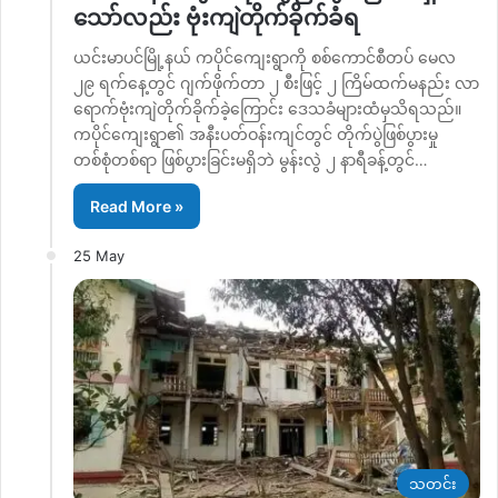
သော်လည်း ဗုံးကျဲတိုက်ခိုက်ခံရ
ယင်းမာပင်မြို့နယ် ကပိုင်ကျေးရွာကို စစ်ကောင်စီတပ် မေလ
၂၉ ရက်နေ့တွင် ဂျက်ဖိုက်တာ ၂ စီးဖြင့် ၂ ကြိမ်ထက်မနည်း လာ
ရောက်ဗုံးကျဲတိုက်ခိုက်ခဲ့ကြောင်း ဒေသခံများထံမှသိရသည်။
ကပိုင်ကျေးရွာ၏ အနီးပတ်ဝန်းကျင်တွင် တိုက်ပွဲဖြစ်ပွားမှု
တစ်စုံတစ်ရာ ဖြစ်ပွားခြင်းမရှိဘဲ မွန်းလွဲ ၂ နာရီခန့်တွင်…
Read More »
25 May
သတင်း