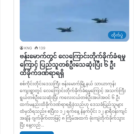
တိုက်ပွဲ
KNG
139
ဗန်းမောက်တွင် လေကြောင်းတိုက်ခိုက်ခံရမှု
ကြောင့် ပြည်သူတစ်ဦးသေဆုံးပြီး ၆ ဦး
ထိခိုက်ဒဏ်ရာရရှိ
စစ်ကိုင်းတိုင်းဒေသကြီး ဗန်းမောက်မြို့နယ် သာယာကုန်း
ကျေးရွာတွင် လေကြောင်းတိုက်ခိုက်ခံရမှုကြောင့် အသက်ကြီး
ရွယ်တစ်ဦးသေဆုံးပြီး ကလေးငယ်တစ်ဦးအပါအဝင် ၆ ဦး
ထက်မနည်းထိခိုက်ဒဏ်ရာရရှိခဲ့သည်ဟု ဒေသခံပြည်သူများ
ထံမှသိရသည်။ ဧပြီလ ၁၂ ရက်နေ့ နံနက်ပိုင်း ၁၂ နာရီဝန်းကျင်
အချိန် ဂျက်ဖိုက်တာဖြင့် ၈ ကြိမ်အထက် ဗုံးကျဲတိုက်ခိုက်သွား
ပြီး နေ့လည်…