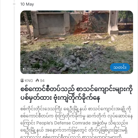
10 May
သတင်း
KNG
94
စစ်ကောင်စီတပ်သည် စာသင်‌ကျောင်းများကို
ပစ်မှတ်ထား ဗုံးကျဲတိုက်ခိုက်နေ
စစ်ကိုင်းတိုင်းဒေသကြီး ရေဦးမြို့နယ် စာသင်ကျောင်းအချို့ကို
စစ်ကောင်စီတပ်က ဗုံးကြဲတိုက်ခိုက်မှု ဆက်တိုက် လုပ်ဆောင်နေ
ကြောင်း People’s Defense Comrade အဖွဲ့ထံမှ သိရသည်။
ရေဦးမြို့နယ် အ‌နောက်ဘက်ခြမ်းတွင် တိုက်ပွဲဖြစ်ပွားခြင်းမရှိ
သော်လည်း စစ်ကောင်စီတပ်သည် စာသင်ကျောင်းများကို