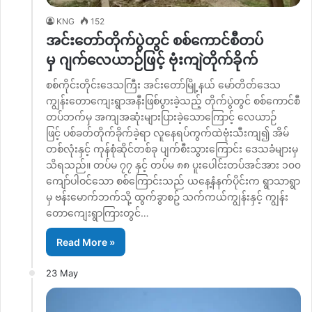
KNG
152
အင်းတော်တိုက်ပွဲတွင် စစ်ကောင်စီတပ်
မှ ဂျက်လေယာဉ်ဖြင့် ဗုံးကျဲတိုက်ခိုက်
စစ်ကိုင်းတိုင်းဒေသကြီး အင်းတော်မြို့နယ် မော်တိတ်ဒေသ
ကျွန်းတောကျေးရွာအနီးဖြစ်ပွားခဲ့သည့် တိုက်ပွဲတွင် စစ်ကောင်စီ
တပ်ဘက်မှ အကျအဆုံးများပြားခဲ့သောကြောင့် လေယာဉ်
ဖြင့် ပစ်ခတ်တိုက်ခိုက်ခဲ့ရာ လူနေရပ်ကွက်ထဲဗုံးသီးကျ၍ အိမ်
တစ်လုံးနှင့် ကုန်စုံဆိုင်တစ်ခု ပျက်စီးသွားကြောင်း ဒေသခံများမှ
သိရသည်။ တပ်မ ၇၇ နှင့် တပ်မ ၈၈ ပူးပေါင်းတပ်အင်အား ၁၀၀
ကျော်ပါဝင်သော စစ်ကြောင်းသည် ယနေ့နံနက်ပိုင်းက ရွာသာရွာ
မှ ဗန်းမောက်ဘက်သို့ ထွက်ခွာစဥ် သက်ကယ်ကျွန်းနှင့် ကျွန်း
တောကျေးရွာကြားတွင်…
Read More »
23 May