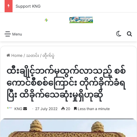
Support KNG
Switch
Se
Menu
Home
/
သတင်း
/
တိုက်ပွဲ
ထီးချိုင့်ဘက်မှထွက်လာသည့် စစ်
ကောင်စီစစ်ကြောင်း တိုက်ခိုက်ခံရ
ပြီး ထိခိုက်သေဆုံးမှုရှိဟုဆို
Send
KNG
27 July 2022
20
Less than a minute
an
email