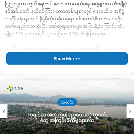
ပြည်သူ့ကာ ကွယ်ရေးတပ် ၊ဒေသကာကွယ်ရေးအဖွဲ့များက ထီးချိုင့်
နှင့်အင်းတော် နယ်စပ်ကြား တောတစ်နေရာတွင် နေ့လယ် ၁ နာရီခွဲ
အချိန်ခန့်ဝန်းကျင် ခြုံခိုတိုက်ခိုက်ခဲ့ရာ စစ်ကောင်စီဘက်မှ ငါးဦး
ထက်မနည်းသေဆုံးပြီး ဒဏ်ရာရသူအများအပြားရှိခဲ့​ကြောင်း ထီး
ချိုင့် PDF မှ တာဝန်ရှိသူတစ်ဦးက KNG ကို​ပြောသည်။
“သူတို့က အင်းတော်ကျောင်းကုန်းလမ်း ဘက်ကိုခြေလျင်နဲ့တက်လာ
တာ အဲ့တာကို သတင်းရလို့စောင့်ကြိုပြီးတိုက်ခိုက်ခဲ့တယ်။ အဲ့နေရာ
Show More
မှာ အပြန်အလှန်ပစ်ခတ်ကြတာတစ်နာရီလောက်ကြာတယ်။ သူတို့
ဘက်ကတော့လက်နက်ကြီးတွေကောရမ်းသမ်းပစ်တယ်။ စစ်
ကောင်စီဘက်က ငါးယောက်လောက်ကျတာတော့မြင်ခဲ့ရတယ်။ အဲ့
ထက်လည်းများနိုင်တယ်။ ပြီးရင် ဒဏ်ရာရလည်း ဆယ်ယောက်
လောက်ရှိတယ် မိုင်းထိတာကောပေါ့”
ဟုပြောဆိုသည်။
သတင်း
စစ်ကောင်စီဘက်မှ တိုက်ပွဲတွင် ကျဆုံးသွားသည့် သေဆုံးသူများ၏
ကချင်မှာ အသက်မပြည့်သေးတဲ့ လူငယ်
ရုပ်အလောင်းများကို တိုက်ပွဲဖြစ်ပွားခဲ့သော အနီးတစ်ဝိုက်တောတွင်း
တွေ အကြမ်းဖက်မှုများလာ
မြှပ်နှံသွားပြီး ယင်းစစ်ကြောင်းလည်း ဒဏ်ရာရရှိသူများကို အင်း
တော်ဘက်သို့ ဆက်မတက်ဘဲ ထီးချိုင့်ဘက်သို့ ပြန်လည်