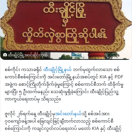
ထီးချိုင့်မြို့အဝင်ဆိုင်းဘုတ်
စစ်ကိုင်း ကသာခရိုင်
ထီးချိုင့်မြို့နယ်
ဘက်မှထွက်လာသော စစ်
ကောင်စီစစ်ကြောင်းကို အင်းတော်မြို့နယ်အစပ်တွင် KIA နှင့် PDF
အဖွဲ့က စောင့်ကြိုတိုက်ခိုက်ခဲ့မှုကြောင့် စစ်ကောင်စီဘက် ထိခိုက်မှု
များပြီး ၅ ဦးထက်မနည်း သေဆုံးမှုရှိခဲ့ကြောင်း ထီးချိုင့်ပြည်သူ့
ကာကွယ်ရေးတပ်မှ သိရသည်။
ဇူလိုင် ၂၆ရက်နေ့ ထီးချိုင့်မှ
အင်းတော်နယ်
သို့ စစ်အင်အား
၇၀ကျော်ခန့်အပါ ခြေလျင်ဖြင့်ချီတက်လာသည့် စစ်ကောင်စီ
စစ်ကြောင်းကို ကချင်လွတ်လပ်ရေးတပ် မတော် KIA နှင့် ထီးချိုင့်