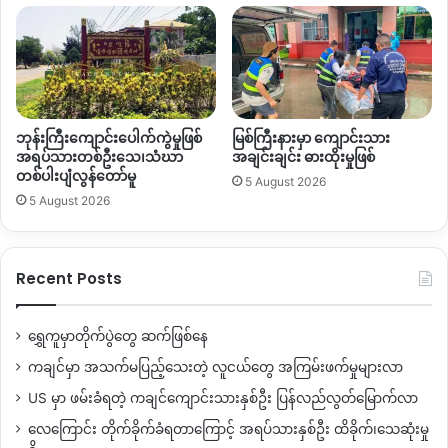
ဘုန်းကြီးကျောင်းပေါက်ကွဲမှုဖြစ်
မြစ်ကြီးနားမှာ ကျောင်းသား
အရပ်သားတစ်ဦးသေ၊သံဃာ
အချင်းချင်း ဓားထိုးမှုဖြစ်
တစ်ပါးပျံလွန်တော်မူ
5 August 2026
5 August 2026
Recent Posts
ရွှေကူမှာတိုက်ပွဲတွေ ဆက်ဖြစ်နေ
ကချင်မှာ အသက်မပြည့်သေးတဲ့ လူငယ်တွေ အကြမ်းဖက်မှုများလာ
US မှာ ဖမ်းခံရတဲ့ ကချင်ကျောင်းသားနှစ်ဦး ပြန်လည်လွတ်မြောက်လာ
လေကြောင်း တိုက်ခိုက်ခံရတာကြောင့် အရပ်သားနှစ်ဦး ထိခိုက်၊သေဆုံးမှု