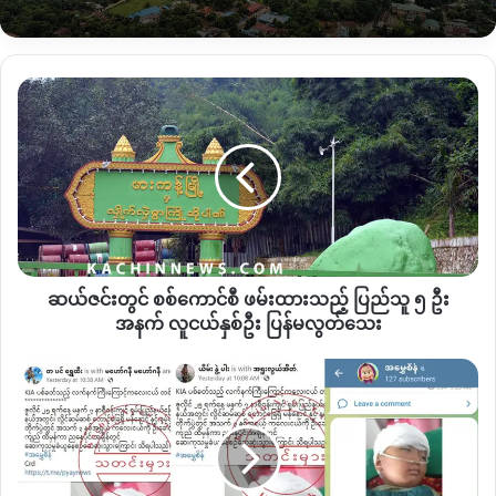
သယ်ဆောင်သွားကြောင်းသိရသည်။
အဆိုပါ တိုက်ခိုက်ခံရသော စစ်ကောင်စီ စစ်ကြောင်းသည် အင်း
ဆယ်
တော်မြို့နယ်အတွင်းသို့ စစ်အင်အား ဖြည့်တင်းရန် တက်လာသည့်
ဇင်း
အဖွဲ့ဖြစ်ပြီး စစ်ကောင်စီတပ်သည် အင်းတော်မြို့နယ်အတွင်း
တွင်
လတ်တလော စစ်ကြောင်း ၃ခုဖြင့် စစ်ရေးလှုပ်ရှားမှု လုပ်ဆောင်နေ
စစ်
ကောင်စီ
ကြောင်းသိရသည်။
ဖမ်းထား
သည့်
ပြည်
Copy URL
သူ
ဆယ်ဇင်းတွင် စစ်ကောင်စီ ဖမ်းထားသည့် ပြည်သူ ၅ ဦး
၅
ဦး
အနက် လူငယ်နှစ်ဦး ပြန်မလွတ်သေး
အနက်
လူငယ်
KIA
နှ
လက်နက်ကြီး
စ်
ကြောင့်
ဦး
ကလေး
ပြန်
ငယ်
မ
တစ်