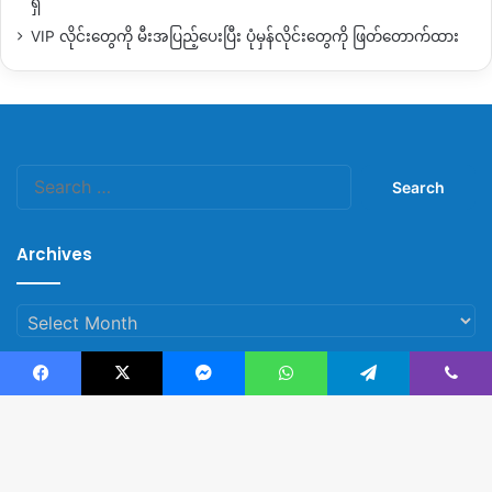
ရှိ
VIP လိုင်းတွေကို မီးအပြည့်ပေးပြီး ပုံမှန်လိုင်းတွေကို ဖြတ်တောက်ထား
Search
for:
Archives
Archives
Facebook
X
Messenger
WhatsApp
Telegram
Viber
© Copyright 2023, All Rights Reserved |
Kachin News Group
B