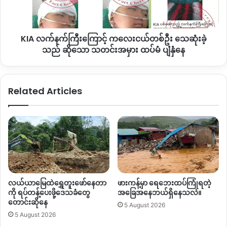
လွတ်
ဦး
သေး
သေဆုံး
ခဲ့
KIA လက်နက်ကြီးကြောင့် ကလေးငယ်တစ်ဦး သေဆုံးခဲ့
သည်
ဆို
သည် ဆိုသော သတင်းအမှား ထပ်မံ ပျံနှံနေ
သော
သတင်း
အမှား
Related Articles
ထပ်မံ
ပျံ
နှံ
နေ
လယ်ယာမြေထဲရွှေတူးဖော်နေတာ
ဖားကန့်မှာ ရေဘေးထပ်ကြုံရတဲ့
ကို ရပ်တန့်ပေးဖို့ဒေသခံတွေ
အခြေအနေဘယ်ရှိနေသလဲ။
တောင်းဆိုနေ
5 August 2026
5 August 2026