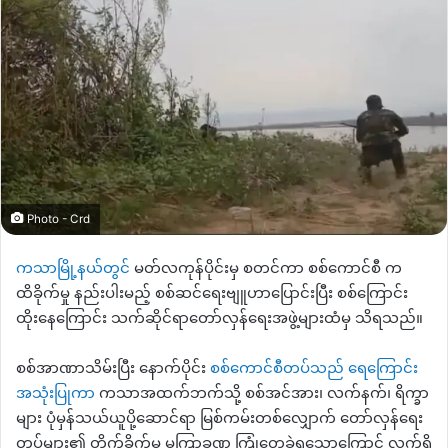
Photo - Crd
ကသာမြို့နယ်တွင်
မတ်လကုန်ပိုင်းမှ စတင်ကာ စစ်ကောင်စီ က
ထိခိုက်မှု နည်းပါးမည့် စစ်ဆင်ရေးဗျူဟာပြောင်းပြီး စစ်ကြောင်း
ထိုး‌နေကြောင်း သက်ဆိုင်ရာတော်လှန်ရေးအဖွဲ့များထံမှ သိရသည်။
စစ်အာဏာသိမ်းပြီး နောက်ပိုင်း
စစ်ကောင်စီတပ်သည် ရေကြောင်း
အသုံးပြုကာ
ကသာအထက်ဘက်သို့ စစ်အင်အား၊ လက်နက်၊ ရိက္ခာ
များ ပုံမှန်သယ်ယူပို့ဆောင်ရာ မြစ်ကမ်းတစ်လျှောက် တော်လှန်ရေး
တပ်များ၏ တိုက်ခိုက်မှု မကြာခဏ ကြုံတွေ့ခဲ့ရသောကြောင့် လက်ရှိ