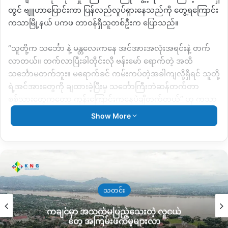
တွင် ဗျူဟာပြောင်းကာ ပြန်လည်လှုပ်ရှားနေသည်ကို တွေ့ရကြောင်း
ကသာမြို့နယ် ပကဖ တာဝန်ရှိသူတစ်ဦးက ပြောသည်။
“သူတို့က သင်္ဘော နဲ့ မန္တလေးက‌နေ အင်အားအလုံးအရင်းနဲ့ တက်
လာတယ်။ တက်လာပြီးခါတိုင်းလို ဗန်းမော် ရောက်တဲ့ အထိ
သင်္ဘောမတက်ဘူး။ မရောက်ခင် ကမ်းကပ်တဲ့အခါကျလို့ရှိရင် သူတို့
ရဲ့အင်အားတွေကို ချထားခဲ့ပြီးမှ သင်္ဘောကြီးဘဲဆန်တက်တာ
စစ်သားတွေကတော့ ကုန်းကြောင်းကနေပဲချီတက်တယ်” ဟု ကသာ
မှ ပကဖ တာဝန်ရှိသူက ပြောသည်။
Show More
ကုန်ပစ္စည်းကိုသာ
သင်္ဘောဖြင့်သယ်ယူပြီ
း စစ်အင်အားများကို
ကုန်းကြောင်းဖြင့် ထိခိုက်မှု နည်းပါးစေမည့် ဗျူဟာကိုအသုံးပြု
နေသည်ဟု သူက ဆက်လက်ပြောဆိုခဲ့သည်။
ထိုကဲ့သို့ မြစ်ကျောင်းနှင့် ကုန်းကြောင်းကို တစ်ပြိုင်နက် အသုံးပြု
သတင်း
လာသည့်အတွက်
မြစ်ကြောင်းတစ်‌လျှောက် ကျေးရွာများ
သို့ ဝင်
ကချင်မှာ အသက်မပြည့်သေးတဲ့ လူငယ်
ရောက်ကာ နေအိမ်များကို မီးရှို့ခြင်း ပစ္စည်းများဖျက်ဆီးခြင်း
တွေ အကြမ်းဖက်မှုများလာ
အရပ်သားပြည် သူများအား ဖမ်းဆီးစစ်ဆေးခြင်း ရိုက်နှက်ခြင်းများ