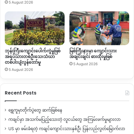
5 August 2026
ဘုန်းကြီးကျောင်းပေါက်ကွဲမှုဖြစ်
မြစ်ကြီးနားမှာ ကျောင်းသား
အရပ်သားတစ်ဦးသေ၊သံဃာ
အချင်းချင်း ဓားထိုးမှုဖြစ်
တစ်ပါးပျံလွန်တော်မူ
5 August 2026
5 August 2026
Recent Posts
ရွှေကူမှာတိုက်ပွဲတွေ ဆက်ဖြစ်နေ
ကချင်မှာ အသက်မပြည့်သေးတဲ့ လူငယ်တွေ အကြမ်းဖက်မှုများလာ
US မှာ ဖမ်းခံရတဲ့ ကချင်ကျောင်းသားနှစ်ဦး ပြန်လည်လွတ်မြောက်လာ