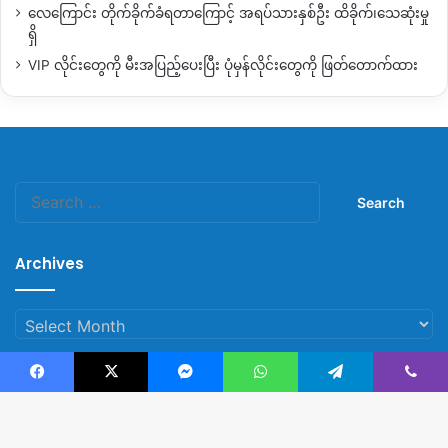
လေကြောင်း တိုက်ခိုက်ခံရတာကြောင့် အရပ်သားနှစ်ဦး ထိခိုက်၊သေဆုံးမှု
ရှိ
VIP လိုင်းတွေကို မီးအပြည့်ပေးပြီး ပုံမှန်လိုင်းတွေကို ဖြတ်တောက်ထား
Search
for:
Archives
Archives
Facebook
X
Messenger
WhatsApp
Telegram
Viber
© Copyright 2023, All Rights Reserved |
Kachin News Group