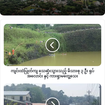
ကိုလည်း ပြုလုပ်နေကြောင်း ဒေသခံများထံမှ စုံစမ်းသိ ရှိရသည်။
“ဟိုနေ့က ဆိုရင် မိုးတားလေးရွာအနီး တစ်ဝိုက်မှာ တော်တော်လေး
မွေသွားတယ်။ လူတွေကိုလည်း ဖမ်းတယ်။ အိမ်တွေကိုလည်း
ကျင်း
ဖျက်ဆီးတယ်။ သူတို့သင်္ဘော မစုန် မချင်းရွာတွေ ပြေးနေရတယ်ဗျ
ထဲ
အခုချိန်ထိလည်း မိုးတားလေး၊ သံပုယာ၊ ဝဲကြီး၊ အစရှိတဲ့ကသာရဲ့
ပြုတ်
အထက်ပိုင်းးကရွာတွေအကုန်လုံးက ထွက်ပြေးတိမ်းရှောင်နေရ
ကျ
သေဆုံး
တယ်ဗျ။” ဟု ဒေသခံတစ်ဦးက ပြောသည်။
သွား
သ
လက်ရှိတွင် စစ်ကောင်စီတပ်က
ကသာမြို့ မြစ်အရှေ့ဘက်ကမ်းတွင်
ည့်
အဓိက စစ်ကြောင်းထိုး လှုပ်ရှားနေပြီး စစ်အင်အား ၄၀၀ ကျော်ရှိ
မိသားစု
ကြောင်း သိရသည်။
ကျင်းထဲပြုတ်ကျ သေဆုံးသွားသည့် မိသားစု ၃ ဦး ရုပ်
၃
ဦး
အလောင်း နှင့် ကားရှာမတွေ့သေး
ရုပ်
၂၀၂၁ ခုနှစ် ဖေဖော်ဝါရီလမှစကာ စစ်တပ်မှ အာဏာသိမ်းပြီး
အလောင်း
ဖား
သည့်နောက်ပိုင်း ကသာ အထက်ပိုင်း မြစ်ကြောင်းတစ်လျှောက် ဆန်
နှင့်
ကန့်
တက်လာသည့် စစ်ကောင်စီတပ်၏ သင်္ဘောမကြာခဏ ပစ်ခတ်
ကား
တွင်
တိုက်ခိုက် ခံရသည့်အပြင် ၂၀၂၂ ခုနှစ်တွင် ပစ်ခတ်ခံရမူ အကြိမ်
ရှာ
သူခိုး
ပေါင်း ၃၀ ကြိမ်ထက်မနည်း ပစ်ခတ်ခံရသည်။
မ