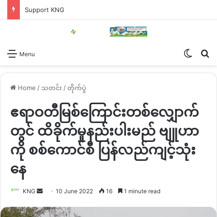
Support KNG
Switch
Se
Menu
Home
/
သတင်း
/
တိုက်ပွဲ
ဧရာဝတီမြစ်ကြောင်းတစ်လျှောက်
တွင် ထိခိုက်မှုနည်းပါးမည် ဗျူဟာ
ကို စစ်ကောင်စီ ပြန်လည်ကျင့်သုံး
နေ
Send
KNG
10 June 2022
16
1 minute read
an
email