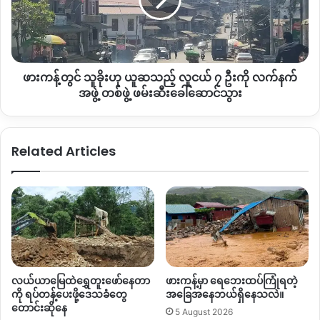
ဟု
တွေ့
ယူဆ
သေး
သည့်
ထို့အတူ စစ်တပ်မှလည်း မတ်လမှ စကာ စစ်ဆင်ရေးနည်းဗျူဟာ
လူငယ်
ချိန်းလာသည့်အပြင် မတ်လတွင်
ကသာအထက်ပိုင်
းသို့ သိသိ
၇
သာသာ စစ်အင်အား တိုးမြင့်လာနေကြောင်း သိရသည်။
ဖားကန့်တွင် သူခိုးဟု ယူဆသည့် လူငယ် ၇ ဦးကို လက်နက်
ဦး
ကို
အဖွဲ့ တစ်ဖွဲ့ ဖမ်းဆီးခေါ်ဆောင်သွား
လက်နက်
အဖွဲ့
Copy URL
တစ်
Related Articles
ဖွဲ့
ဖမ်းဆီး
ခေါ်
ဆောင်သွား
လယ်ယာမြေထဲရွှေတူးဖော်နေတာ
ဖားကန့်မှာ ရေဘေးထပ်ကြုံရတဲ့
ကို ရပ်တန့်ပေးဖို့ဒေသခံတွေ
အခြေအနေဘယ်ရှိနေသလဲ။
တောင်းဆိုနေ
5 August 2026