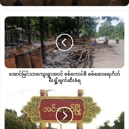
စစ်ဆေးခဲ့ရာ စစ်ကောင်စီတပ် ၂၀ ဦးထက်မနည်းကို မြုပ်နှံထား
သည့် နေရာများကို တွေ့ရှိခဲ့သည်ဟု ဆိုသည်။
အောင်မြင်
ဆယ်ဇင်းတွင်
ယနေ့ နေ့လည် ၁၂ နာရီဝန်းကျင်အထိ စစ်ကောင်စီ
သာ
တပ် နှင့် KIA တို့ကြား စစ်ရေးတင်းမာမှု ရှိနေသေးသော်လည်း
ကျေးရွာ
တိုက်ပွဲ ဖြစ်ပွားမှု မရှိတော့ကြောင်း သိရသည်။
အဝင်
စစ်
ကောင်စီ
သို့သော်လလည်း ဆယ်ဇင်းနှင့် ချမ်းသာအေးဒေသခံများမှာ တိုက်ပွဲ
စစ်ဆေး
ထပ်မံ ပြင်းထန်လာမည်ကို စိုးရိမ်သေးသဖြင့် တာမခန်ဘက်သို့ စစ်
ရေး
ဘေး ထွက်ပြေးတိမ်း ရှောင်ရန် စီစဉ်နေဆဲဖြစ်သည်ဟု ဆယ်ဇင်း
ဂိတ်
ဒေသခံ အမျိုးသမီးတစ်ဦးက ယခုလို ပြောဆိုသည်။
အောင်မြင်သာကျေးရွာအဝင် စစ်ကောင်စီ စစ်ဆေးရေးဂိတ်
မီးရှို့
ဖျက်ဆီး
မီးရှို့ဖျက်ဆီးခံရ
ခံရ
“တိုက်ပွဲသံက ဒီနေ့တော့ မကြားရတော့ဘူး။ မနေ့ညနေအထိ ပစ်ကြ
အင်း
တုန်းဟုတ်တယ်။ အခုက ရွာမှာ ဘယ်သူမှ မနေရဲကြတော့ ဘူး။
တော်
အားလုံးက တာမခန်ဘက်ကို ရှောင်နေကြဖို့ လုပ်နေတယ်။ ရွာထဲမှာ
နယ်
လည်း ဗမာစစ်သားတွေ၊ ရှမ်းနီ စစ်သားတွေရှိတယ်။ ကျေးရွာ ၂ ခု
တွင်
စလုံး ဟုတ်တယ်”
ဟု ပြောဆိုသည်။
ခရီးသွား
ပြည်
သူများ