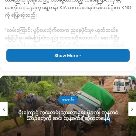
ပေးလိုက်ရသည်ဟု ရှေ့တန်း KIA သတင်းအရင်းမြစ်တစ်ဦးက KNG
ကို ပြောဆိုသည်။
“လမ်းကြောင်း ဖွင့်ပေးလိုက်တာက ညနေပိုင်းမှာ ဟုတ်တယ်။
မြေပြင်မှာ စစ်ကြောင်းလည်း တအားထိုးလာတယ်။ နောက်ပြီး
လေယာဉ်နဲ့လည်း အဆက်မပြတ်တိုက်တော့ ဒေသခံတွေ ထိခိုက်
လာတာမျိုးဖြစ်လာနိုင်တယ်။ ရွာသားတွေကို ငဲ့ညှာတာလည်း ပါ
Show More
တယ်။ အဲ့ကြောင့် အထက်အမိန့်နဲ့ လမ်းတွေကို ဖွင့်ပေးလိုက်ရတယ်”
ဟု ပြောဆိုသည်။
KIA မှ လမ်းကြောင်းဖွင့်ပေးလိုက်သည့် နောက်ပိုင်း စစ်ကောင်စီ
ဘက်မှ အိမ်စီးကား ၃ စီးဖြင့် ဒဏ်ရာရ စစ်သား ၃၀ ဝန်းကျင်ခန့်ကို
၆ ကြိမ်ထက်မနည်း လာရောက်သယ်ထုတ်သွားပြီး ဆယ်ဇင်း စစ်
သတင်း
ကောင်စီ ခလရ ၁၁၉ စခန်းသို့ သယ်ဆောင်သွားကြသည်ဟု ဆက်
မိုးကြောင့် ကွင်းလမ်းသွားလာရေး ပိုခက်၊ ကုန်တင်
ဆိုသည်။
ယာဉ်တွေကို ဆင်၊ ထွန်စက်နဲ့ ဆွဲထုတ်နေရ
ယနေ့နံနက်ပိုင်း KIA အဖွဲ့မှ ထိုတိုက်ပွဲဖြစ်ပွားခဲ့သော နေရာသို့