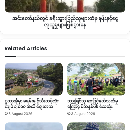
လက်ရှိ ဆယ်ဇင်း နှင့် ချမ်းသာအေး ကျေးရွာတို့တွင် တပ်စွဲနေထိုင်
ထံမှ
နေသော စစ်ကောင်စီတပ်သည် ဇူလိုင်လ ၁၈ ရက်နေ့ စစ်ကိုင်းဘက်
ဖုန်း
မှ စစ်ကူအဖြစ် တက်လာသော စစ်အင်အား ၂၀၀ ဝန်းကျင်ခန့်ပါ
အင်းတော်နယ်တွင် ခရီးသွားပြည်သူများထံမှ ဖုန်းနှင့်ငွေ
နှင့်
ရှမ်းနီ SNA တပ်သားများ နှင့် စစ်ကောင်စီတပ်သား တို့ဖြစ်ကြ
ငွေ
လုယူမှုများဖြစ်ပွားနေ
သည်။
လုယူ
မှု
များ
ဆယ်ဇင်း တိုက်ပွဲသည် ဇူလိုင်လ ၁၇ ရက်နေ့
တာမခန်ဘက်
မှ ဆယ်
Related Articles
ဖြစ်ပွား
ဇင်းသို့ ဆင်းလာသော စစ်အင်အား ၅၀ ဝန်းကျင်ခန့်ပါ စစ်ကောင်စီ
နေ
တပ်ဖွဲ့ကို ချမ်းသာအေး ရွာထိပ်တွင် ကချင်လွတ်လပ်ရေးတပ်မတော်
KIA မှ ပိတ်ဆို့တိုက်ခိုက်ရာမှာ စတင်ခဲ့ခြင်း ဖြစ်သည်။
Copy URL
ပူတာအိုမှာ ခရမ်းချဉ်သီးတစ်လုံး
သားဖြစ်သူ ဓားဖြင့်ခုတ်သတ်မှု
ကျပ် ၁,၀၀၀ အထိ ဈေးတက်
ကြောင့် မိဘနှစ်ပါး သေဆုံး
3 August 2026
3 August 2026