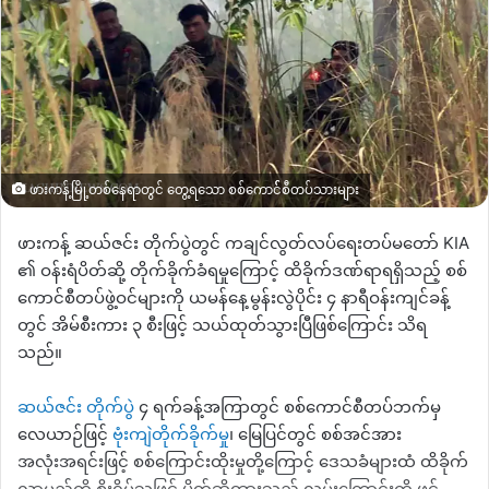
ဖားကန့်မြို့တစ်နေရာတွင် တွေ့ရသော စစ်ကောင််စီတပ်သားများ
ဖားကန့် ဆယ်ဇင်း တိုက်ပွဲတွင် ကချင်လွတ်လပ်ရေးတပ်မတော် KIA
၏ ဝန်းရံပိတ်ဆို့ တိုက်ခိုက်ခံရမှုကြောင့် ထိခိုက်ဒဏ်ရာရရှိသည့် စစ်
ကောင်စီတပ်ဖွဲ့ဝင်များကို ယမန်နေ့မွန်းလွဲပိုင်း ၄ နာရီဝန်းကျင်ခန့်
တွင် အိမ်စီးကား ၃ စီးဖြင့် သယ်ထုတ်သွားပြီဖြစ်ကြောင်း သိရ
သည်။
ဆယ်ဇင်း တိုက်ပွဲ
၄ ရက်ခန့်အကြာတွင် စစ်ကောင်စီတပ်ဘက်မှ
လေယာဉ်ဖြင့်
ဗုံးကျဲတိုက်ခိုက်မှု
၊ မြေပြင်တွင် စစ်အင်အား
အလုံးအရင်းဖြင့် စစ်ကြောင်းထိုးမှုတို့ကြောင့် ဒေသခံများထံ ထိခိုက်
လာမည်ကို စိုးရိမ်သဖြင့် ပိတ်ဆို့ထားသည့် လမ်းကြောင်းကို ဖွင့်