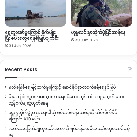
ရွှေတူးဖော်မှုကြောင့် စိုက်ပျိုး
ဟုမ္မလင်းမှာတိုက်ပွဲပြင်းထန်နေ
ပြီး စပါးတွေရေနစ်မြုပ်ပျက်စီး
30 July 2026
31 July 2026
Recent Posts
မလိခမြစ်ရေမြင့်တက်မှုကြောင့် နောင်ခိုင်ရွာတဝက်ခန့်ရေနစ်မြှပ်
မိုးကြောင့် ကွင်းလမ်းသွားလာရေး ပိုခက်၊ ကုန်တင်ယာဉ်တွေကို ဆင်၊
ထွန်စက်နဲ့ ဆွဲထုတ်နေရ
ရွှေကူတိုက်ပွဲမှာ အရေးပါတဲ့ စစ်တပ်စခန်းတစ်ခုကို သိမ်းပိုက်နိုင်
ကြောင်း KIO ပြော
လယ်ယာမြေထဲရွှေတူးဖော်နေတာကို ရပ်တန့်ပေးဖို့ဒေသခံတွေတောင်းဆို
နေ