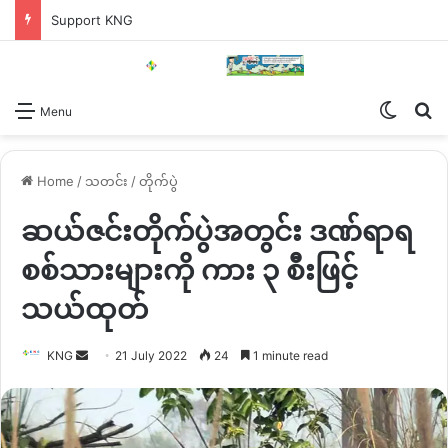
Support KNG
Switch
Se
Menu
Home
/
သတင်း
/
တိုက်ပွဲ
ဆယ်ဇင်းတိုက်ပွဲအတွင်း ဒဏ်ရာရ
စစ်သားများကို ကား ၃ စီးဖြင့်
သယ်ထုတ်
Send
KNG
21 July 2022
24
1 minute read
an
email